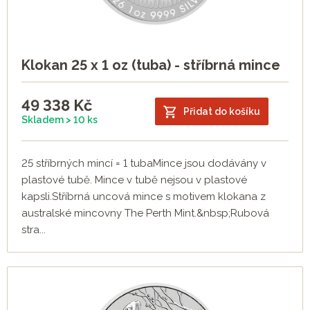
Klokan 25 x 1 oz (tuba) - stříbrná mince
49 338
Kč
Přidat do košíku
Skladem > 10 ks
25 stříbrných mincí = 1 tubaMince jsou dodávány v
plastové tubě. Mince v tubě nejsou v plastové
kapsli.Stříbrná uncová mince s motivem klokana z
australské mincovny The Perth Mint.&nbsp;Rubová
stra...