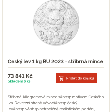
Český lev 1 kg BU 2023 - stříbrná mince
73 841
Kč
Přidat do košíku
Skladem 6 ks
Stříbrná, kilogramová mince s&nbsp;motivem Českého
lva. Reverzní straně vévodí&nbsp;český
lev&nbsp;v&nbsp;netradičně realistickém podání,