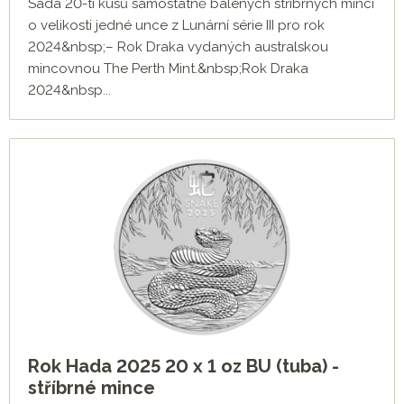
Sada 20-ti kusů samostatně balených stříbrných mincí
o velikosti jedné unce z Lunární série III pro rok
2024&nbsp;– Rok Draka vydaných australskou
mincovnou The Perth Mint.&nbsp;Rok Draka
2024&nbsp...
Rok Hada 2025 20 x 1 oz BU (tuba) -
stříbrné mince