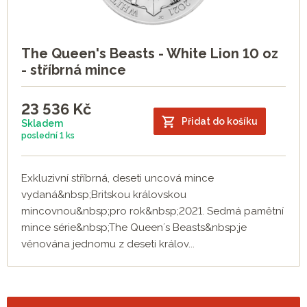
The Queen's Beasts - White Lion 10 oz
- stříbrná mince
23 536
Kč
Přidat do košíku
Skladem
poslední
1 ks
Exkluzivní stříbrná, deseti uncová mince
vydaná&nbsp;Britskou královskou
mincovnou&nbsp;pro rok&nbsp;2021. Sedmá pamětní
mince série&nbsp;The Queen´s Beasts&nbsp;je
věnována jednomu z deseti králov...