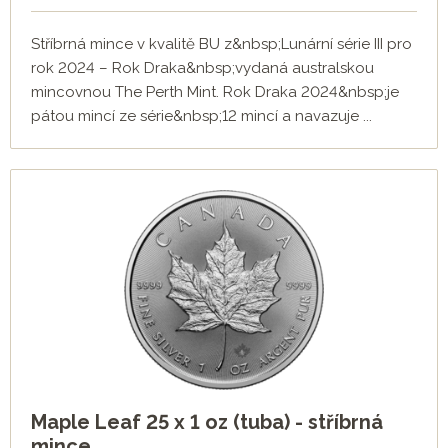
Stříbrná mince v kvalitě BU z&nbsp;Lunární série III pro
rok 2024 – Rok Draka&nbsp;vydaná australskou
mincovnou The Perth Mint. Rok Draka 2024&nbsp;je
pátou mincí ze série&nbsp;12 mincí a navazuje ...
Maple Leaf 25 x 1 oz (tuba) - stříbrná
mince