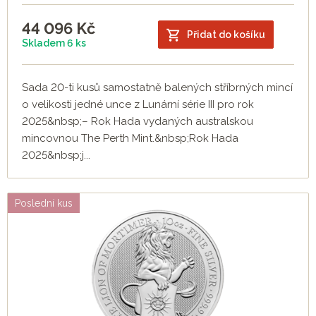
44 096
Kč
Přidat do košíku
Skladem 6 ks
Sada 20-ti kusů samostatně balených stříbrných mincí
o velikosti jedné unce z Lunární série III pro rok
2025&nbsp;– Rok Hada vydaných australskou
mincovnou The Perth Mint.&nbsp;Rok Hada
2025&nbsp;j...
Poslední kus