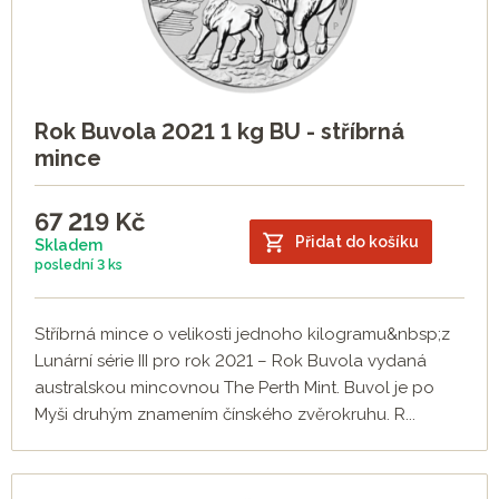
Rok Buvola 2021 1 kg BU - stříbrná
mince
67 219
Kč
Přidat do košíku
Skladem
poslední
3 ks
Stříbrná mince o velikosti jednoho kilogramu&nbsp;z
Lunární série III pro rok 2021 – Rok Buvola vydaná
australskou mincovnou The Perth Mint. Buvol je po
Myši druhým znamením čínského zvěrokruhu. R...