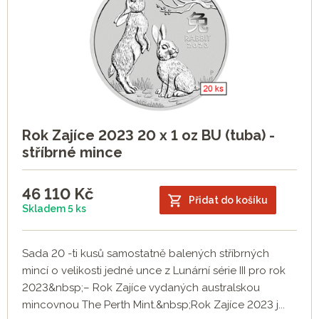
Rok Zajíce 2023 20 x 1 oz BU (tuba) -
stříbrné mince
46 110
Kč
Přidat do košíku
Skladem 5 ks
Sada 20 -ti kusů samostatně balených stříbrných
mincí o velikosti jedné unce z Lunární série III pro rok
2023&nbsp;– Rok Zajíce vydaných australskou
mincovnou The Perth Mint.&nbsp;Rok Zajíce 2023 j...