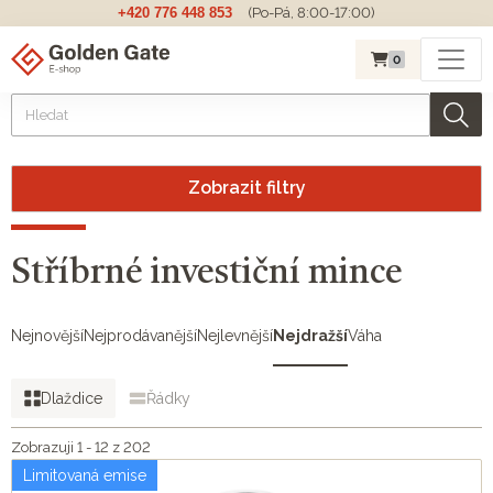
+420 776 448 853
(Po-Pá, 8:00-17:00)
0
Zobrazit filtry
Stříbrné investiční mince
Nejnovější
Nejprodávanější
Nejlevnější
Nejdražší
Váha
Dlaždice
Řádky
Zobrazuji 1 - 12 z 202
Limitovaná emise