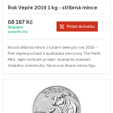
Rok Vepře 2019 1 kg - stříbrná mince
68 187
Kč
Přidat do košíku
Skladem
poslední
3 ks
Kilová stříbrná mince z lunární série pro rok 2019 –
Rok Vepře pochází z australské mincovny The Perth
Mint. Jejím motivem je Vepř, dvanácté znamení
čínského zvěrokruhu. Na lícové straně mince figu...