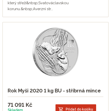
který střeží&nbsp;Svatováclavskou
korunu.&nbsp;Averzní str...
Rok Myši 2020 1 kg BU - stříbrná mince
71 091
Kč
Přidat do košíku
Skladem