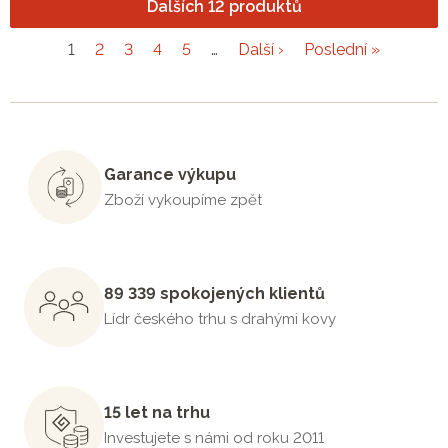
Dalších 12 produktů
1
2
3
4
5
…
Další ›
Poslední »
Garance výkupu
Zboží vykoupíme zpět
89 339 spokojených klientů
Lídr českého trhu s drahými kovy
15 let na trhu
Investujete s námi od roku 2011