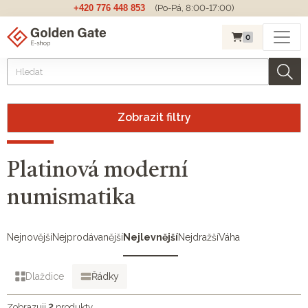
+420 776 448 853
(Po-Pá, 8:00-17:00)
0
Zobrazit filtry
Platinová moderní
numismatika
Nejnovější
Nejprodávanější
Nejlevnější
Nejdražší
Váha
Dlaždice
Řádky
Zobrazuji
2
produkty