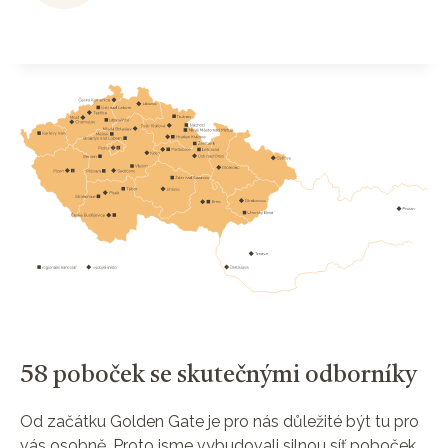
58 poboček se skutečnými odborníky
Od začátku Golden Gate je pro nás důležité být tu pro
vás osobně. Proto jsme vybudovali silnou síť poboček