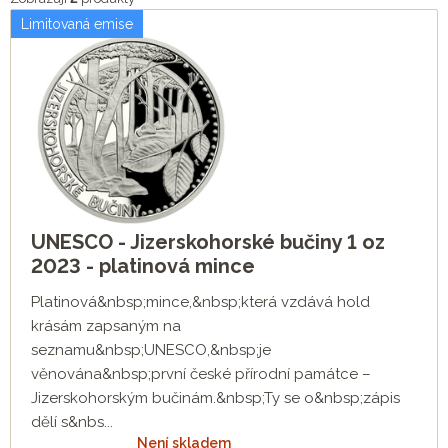
Limitovaná emise
UNESCO - Jizerskohorské bučiny 1 oz
2023 - platinová mince
Platinová&nbsp;mince,&nbsp;která vzdává hold
krásám zapsaným na
seznamu&nbsp;UNESCO,&nbsp;je
věnována&nbsp;první české přírodní památce –
Jizerskohorským bučinám.&nbsp;Ty se o&nbsp;zápis
dělí s&nbs...
Není skladem