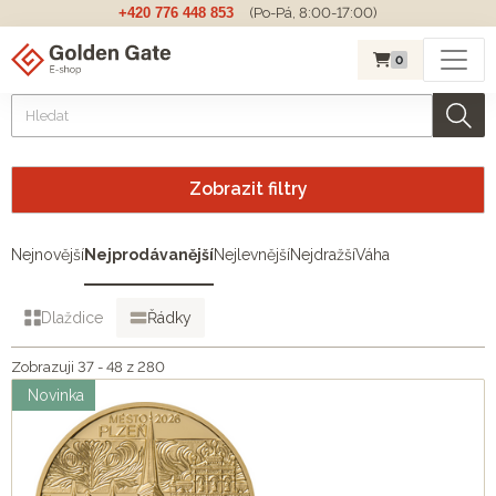
+420 776 448 853
(Po-Pá, 8:00-17:00)
0
Zobrazit filtry
Nejnovější
Nejprodávanější
Nejlevnější
Nejdražší
Váha
Dlaždice
Řádky
Zobrazuji 37 - 48 z 280
Novinka