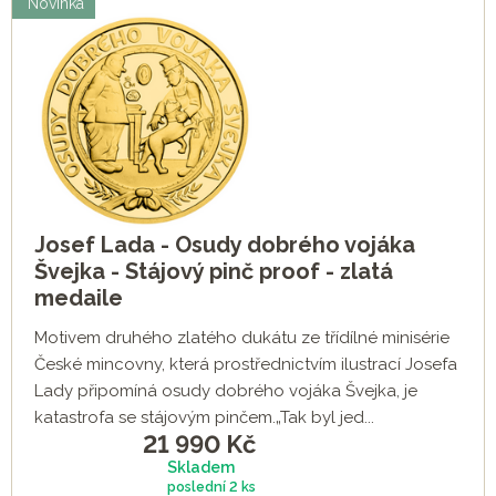
Novinka
Josef Lada - Osudy dobrého vojáka
Švejka - Stájový pinč proof - zlatá
medaile
Motivem druhého zlatého dukátu ze třídílné minisérie
České mincovny, která prostřednictvím ilustrací Josefa
Lady připomíná osudy dobrého vojáka Švejka, je
katastrofa se stájovým pinčem.„Tak byl jed...
21 990
Kč
Skladem
poslední
2 ks