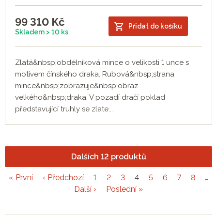
99 310
Kč
Přidat do košíku
Skladem > 10 ks
Zlatá&nbsp;obdélníková mince o velikosti 1 unce s
motivem čínského draka. Rubová&nbsp;strana
mince&nbsp;zobrazuje&nbsp;obraz
velkého&nbsp;draka. V pozadí dračí poklad
představující truhly se zlate...
Dalších 12 produktů
« První
‹ Předchozí
1
2
3
4
5
6
7
8
…
Další ›
Poslední »