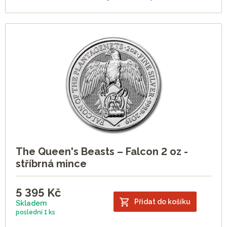
The Queen's Beasts – Falcon 2 oz -
stříbrná mince
5 395
Kč
Přidat do košíku
Skladem
poslední
1 ks