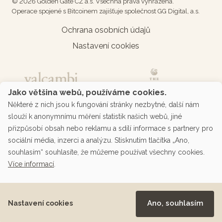
© 2026 Golden Gate CZ a.s. Všechna práva vyhrazena.
Operace spojené s Bitcoinem zajišťuje společnost GG Digital, a.s.
Ochrana osobních údajů
Nastavení cookies
Jako většina webů, používáme cookies.
Některé z nich jsou k fungování stránky nezbytné, další nám
slouží k anonymnímu měření statistik našich webů, jiné
přizpůsobí obsah nebo reklamu a sdílí informace s partnery pro
sociální média, inzerci a analýzu. Stisknutím tlačítka „Ano,
souhlasím“ souhlasíte, že můžeme používat všechny cookies.
Více informací
.
Podporované platby přes platební bránu
Ano, souhlasím
Nastavení cookies