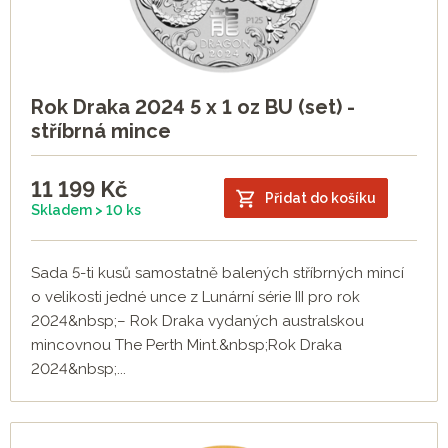
Rok Draka 2024 5 x 1 oz BU (set) -
stříbrná mince
11 199
Kč
Přidat do košíku
Skladem > 10 ks
Sada 5-ti kusů samostatně balených stříbrných mincí
o velikosti jedné unce z Lunární série III pro rok
2024&nbsp;– Rok Draka vydaných australskou
mincovnou The Perth Mint.&nbsp;Rok Draka
2024&nbsp;...