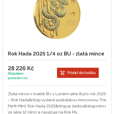
Rok Hada 2025 1/4 oz BU - zlatá mince
28 226
Kč
Přidat do košíku
Skladem
poslední
1 ks
Zlatá mince v kvalitě BU z Lunární série III pro rok 2025
– Rok Hada&nbsp;vydaná australskou mincovnou The
Perth Mint. Rok Hada 2025&nbsp;je šestou&nbsp;mincí
ze série 12 mincí a navazuje na Rok My...