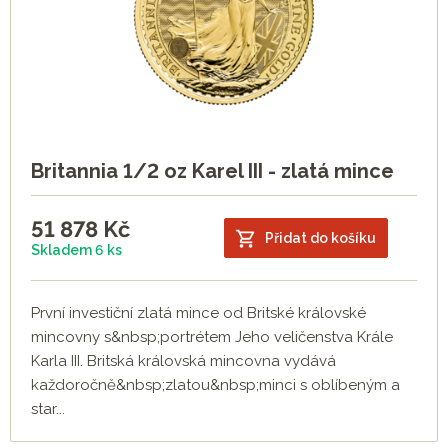
Britannia 1/2 oz Karel III - zlatá mince
51 878
Kč
Přidat do košíku
Skladem 6 ks
První investiční zlatá mince od Britské královské
mincovny s&nbsp;portrétem Jeho veličenstva Krále
Karla III. Britská královská mincovna vydává
každoročně&nbsp;zlatou&nbsp;minci s oblíbeným a
star...