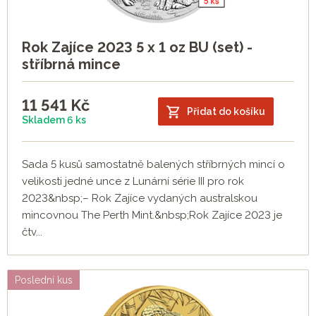
Rok Zajíce 2023 5 x 1 oz BU (set) -
stříbrná mince
11 541
Kč
Přidat do košíku
Skladem 6 ks
Sada 5 kusů samostatně balených stříbrných mincí o
velikosti jedné unce z Lunární série III pro rok
2023&nbsp;– Rok Zajíce vydaných australskou
mincovnou The Perth Mint.&nbsp;Rok Zajíce 2023 je
čtv...
Poslední kus