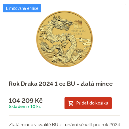
Limitovaná emise
Rok Draka 2024 1 oz BU - zlatá mince
104 209
Kč
Přidat do košíku
Skladem > 10 ks
Zlatá mince v kvalitě BU z Lunární série III pro rok 2024