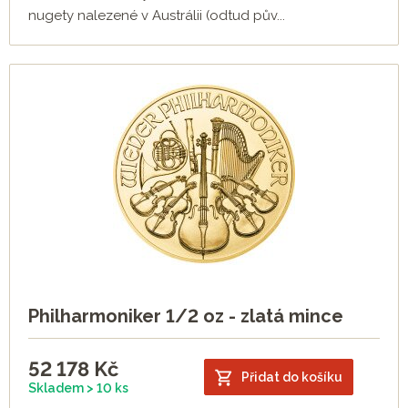
nugety nalezené v Austrálii (odtud pův...
Philharmoniker 1/2 oz - zlatá mince
52 178
Kč
Přidat do košíku
Skladem > 10 ks