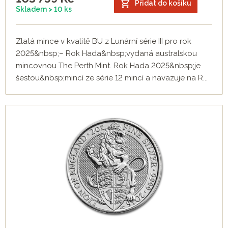
Přidat do košíku
Skladem > 10 ks
Zlatá mince v kvalitě BU z Lunární série III pro rok
2025&nbsp;– Rok Hada&nbsp;vydaná australskou
mincovnou The Perth Mint. Rok Hada 2025&nbsp;je
šestou&nbsp;mincí ze série 12 mincí a navazuje na R...