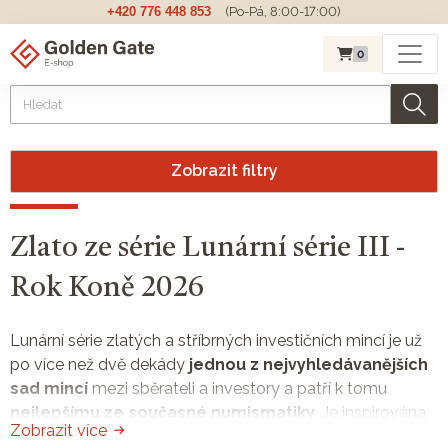
+420 776 448 853
(Po-Pá, 8:00-17:00)
0
Zobrazit filtry
Zlato ze série Lunární série III -
Rok Koně 2026
Lunární série zlatých a stříbrných investičních mincí je už
po více než dvě dekády
jednou z nejvyhledávanějších
sad mincí
mezi sběrateli a investory a patří k tomu
nejlepšímu ze současné numismatiky
. Je inspirována
Zobrazit více
dvanáctiletým cyklem čínského kalendáře. Mincovna
The