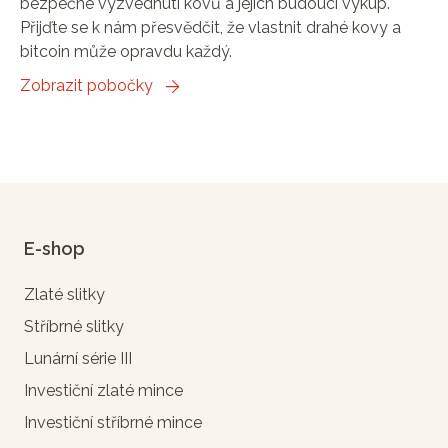
bezpečné vyzvednutí kovů a jejich budoucí výkup.
Přijďte se k nám přesvědčit, že vlastnit drahé kovy a
bitcoin může opravdu každý.
Zobrazit pobočky
E-shop
Zlaté slitky
Stříbrné slitky
Lunární série III
Investiční zlaté mince
Investiční stříbrné mince