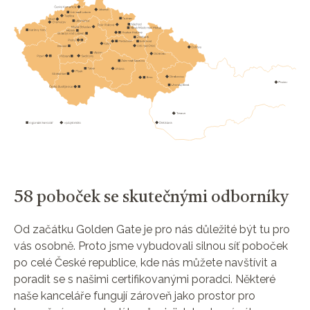
8. mince - Rok Kozy 2027
9. mince - Rok Opice 2028
10. mince - Rok Kohouta 2029
11. mince - Rok Psa 2030
12. mince - Rok Vepře 2031
58 poboček se skutečnými odborníky
Od začátku Golden Gate je pro nás důležité být tu pro
vás osobně. Proto jsme vybudovali silnou síť poboček
po celé České republice, kde nás můžete navštívit a
poradit se s našimi certifikovanými poradci. Některé
naše kanceláře fungují zároveň jako prostor pro