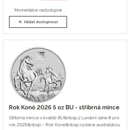
Momentálně nedostupné
Hlídat dostupnost
Rok Koně 2026 5 oz BU - stříbrná mince
Stříbrná mince v kvalitě BU&nbsp;z Lunární série III pro
rok 2026&nbsp;– Rok Koně&nbsp;vydaná australskou