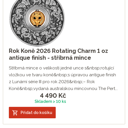
Rok Koně 2026 Rotating Charm 1 oz
antique finish - stříbrná mince
Stříbrná mince o velikosti jedné unce s&nbsp;rotující
vložkou ve tvaru koně&nbsp;s úpravou antigue finish
z Lunární série III pro rok 2026&nbsp;– Rok
Koně&nbsp;vydaná australskou mincovnou The Pert...
4 490
Kč
Skladem > 10 ks
Přidat do košíku