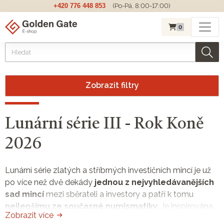
+420 776 448 853
(Po-Pá, 8:00-17:00)
0
Zobrazit filtry
Lunární série III - Rok Koně
2026
Lunární série zlatých a stříbrných investičních mincí je už
po více než dvě dekády
jednou z nejvyhledávanějších
sad mincí
mezi sběrateli a investory a patří k tomu
nejlepšímu ze současné numismatiky
. Je inspirována
Zobrazit více
dvanáctiletým cyklem čínského kalendáře. Mincovna
The