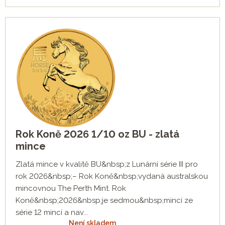
Rok Koně 2026 1/10 oz BU - zlatá
mince
Zlatá mince v kvalitě BU&nbsp;z Lunární série III pro
rok 2026&nbsp;– Rok Koně&nbsp;vydaná australskou
mincovnou The Perth Mint. Rok
Koně&nbsp;2026&nbsp;je sedmou&nbsp;mincí ze
série 12 mincí a nav...
Není skladem