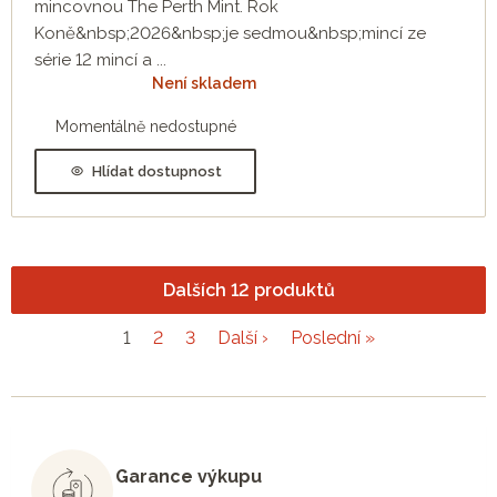
mincovnou The Perth Mint. Rok
Koně&nbsp;2026&nbsp;je sedmou&nbsp;mincí ze
série 12 mincí a ...
Není skladem
Momentálně nedostupné
Hlídat dostupnost
Dalších 12 produktů
1
2
3
Další ›
Poslední »
Garance výkupu