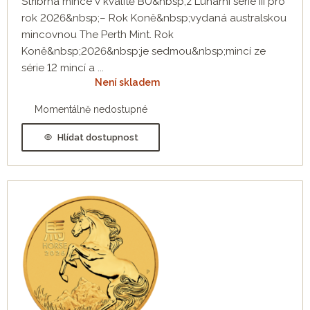
Stříbrná mince v kvalitě BU&nbsp;z Lunární série III pro
rok 2026&nbsp;– Rok Koně&nbsp;vydaná australskou
mincovnou The Perth Mint. Rok
Koně&nbsp;2026&nbsp;je sedmou&nbsp;mincí ze
série 12 mincí a ...
Není skladem
Momentálně nedostupné
Hlídat dostupnost