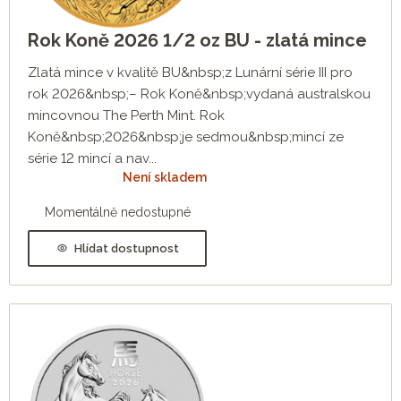
Rok Koně 2026 1/2 oz BU - zlatá mince
Zlatá mince v kvalitě BU&nbsp;z Lunární série III pro
rok 2026&nbsp;– Rok Koně&nbsp;vydaná australskou
mincovnou The Perth Mint. Rok
Koně&nbsp;2026&nbsp;je sedmou&nbsp;mincí ze
série 12 mincí a nav...
Není skladem
Momentálně nedostupné
Hlídat dostupnost