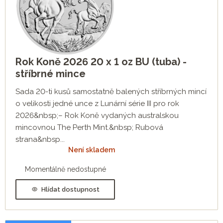
Rok Koně 2026 20 x 1 oz BU (tuba) -
stříbrné mince
Sada 20-ti kusů samostatně balených stříbrných mincí
o velikosti jedné unce z Lunární série III pro rok
2026&nbsp;– Rok Koně vydaných australskou
mincovnou The Perth Mint.&nbsp; Rubová
strana&nbsp...
Není skladem
Momentálně nedostupné
Hlídat dostupnost