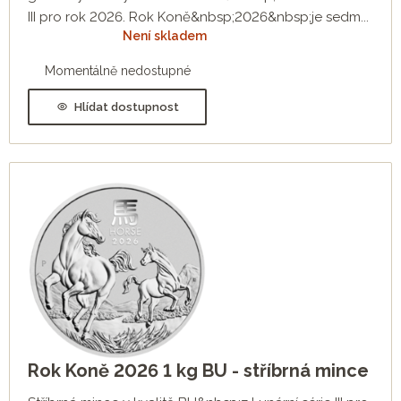
III pro rok 2026. Rok Koně&nbsp;2026&nbsp;je sedm...
Není skladem
Momentálně nedostupné
Hlídat dostupnost
Rok Koně 2026 1 kg BU - stříbrná mince