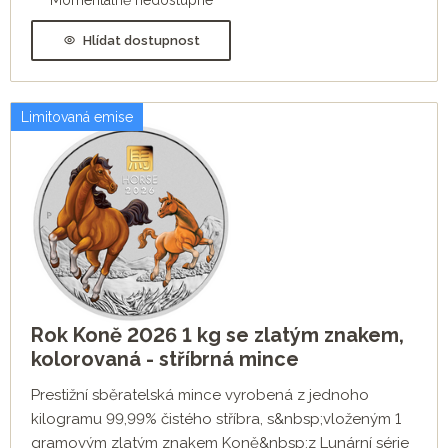
Momentálně nedostupné
Hlídat dostupnost
Limitovaná emise
Rok Koně 2026 1 kg se zlatým znakem,
kolorovaná - stříbrná mince
Prestižní sběratelská mince vyrobená z jednoho
kilogramu 99,99% čistého stříbra, s&nbsp;vloženým 1
gramovým zlatým znakem Koně&nbsp;z Lunární série