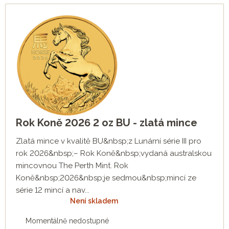
Rok Koně 2026 2 oz BU - zlatá mince
Zlatá mince v kvalitě BU&nbsp;z Lunární série III pro
rok 2026&nbsp;– Rok Koně&nbsp;vydaná australskou
mincovnou The Perth Mint. Rok
Koně&nbsp;2026&nbsp;je sedmou&nbsp;mincí ze
série 12 mincí a nav...
Není skladem
Momentálně nedostupné