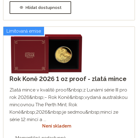
Hlídat dostupnost
Limitovaná emise
Rok Koně 2026 1 oz proof - zlatá mince
Zlatá mince v kvalitě proof&nbsp;z Lunární série III pro
rok 2026&nbsp;– Rok Koně&nbsp;vydaná australskou
mincovnou The Perth Mint. Rok
Koně&nbsp;2026&nbsp;je sedmou&nbsp;mincí ze
série 12 mincí a ...
Není skladem