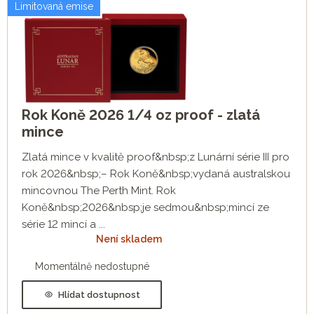
Limitovaná emise
Rok Koně 2026 1/4 oz proof - zlatá
mince
Zlatá mince v kvalitě proof&nbsp;z Lunární série III pro
rok 2026&nbsp;– Rok Koně&nbsp;vydaná australskou
mincovnou The Perth Mint. Rok
Koně&nbsp;2026&nbsp;je sedmou&nbsp;mincí ze
série 12 mincí a ...
Není skladem
Momentálně nedostupné
Hlídat dostupnost