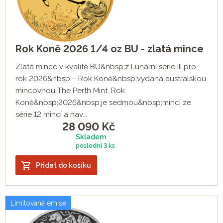
8. mince - Rok Kozy 2027
9. mince - Rok Opice 2028
10. mince - Rok Kohouta 2029
Rok Koně 2026 1/4 oz BU - zlatá mince
11. mince - Rok Psa 2030
Zlatá mince v kvalitě BU&nbsp;z Lunární série III pro
12. mince - Rok Vepře 2031
rok 2026&nbsp;– Rok Koně&nbsp;vydaná australskou
mincovnou The Perth Mint. Rok
Koně&nbsp;2026&nbsp;je sedmou&nbsp;mincí ze
série 12 mincí a nav...
28 090
Kč
Skladem
poslední
3 ks
Přidat do košíku
Limitovaná emise