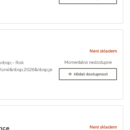
Není skladem
6&nbsp;– Rok
Momentálně nedostupné
 Koně&nbsp;2026&nbsp;je
Hlídat dostupnost
ince
Není skladem