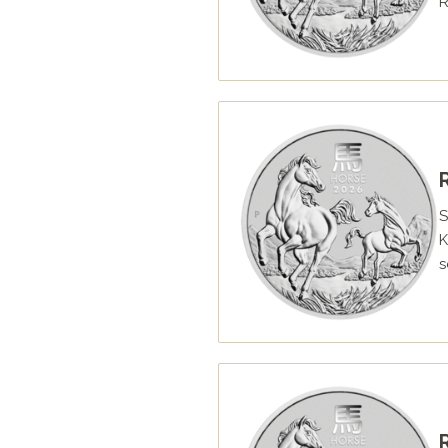
R
S
K
s