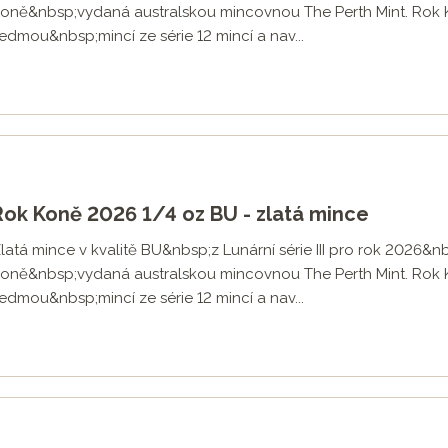
oně&nbsp;vydaná australskou mincovnou The Perth Mint. Rok
edmou&nbsp;mincí ze série 12 mincí a nav...
29
Rok Koně 2026 1/4 oz BU - zlatá mince
latá mince v kvalitě BU&nbsp;z Lunární série III pro rok 2026&n
oně&nbsp;vydaná australskou mincovnou The Perth Mint. Rok
edmou&nbsp;mincí ze série 12 mincí a nav...