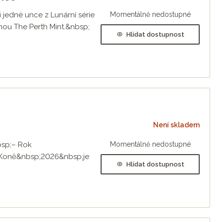
 jedné unce z Lunární série
Momentálně nedostupné
nou The Perth Mint.&nbsp;
Hlídat dostupnost
Není skladem
bsp;– Rok
Momentálně nedostupné
 Koně&nbsp;2026&nbsp;je
Hlídat dostupnost