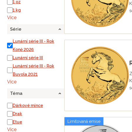
1 oz
9. mince - Rok Opice 2028
K
1 kg
s
10. mince - Rok Kohouta 20
Více
11. mince - Rok Psa 2030
Série
12. mince - Rok Vepře 2031
Lunární série III - Rok
Koně 2026
Lunární série III
Lunární série III - Rok
Z
Buvola 2021
K
Více
s
Téma
Dárkové mince
Drak
Limitovaná emise
Etue
Více