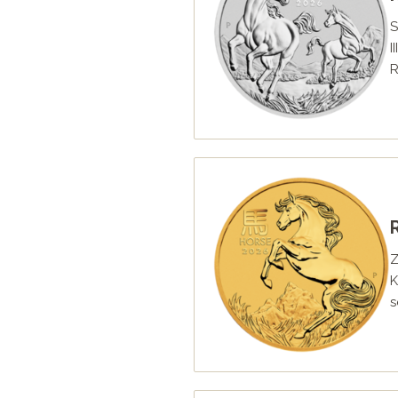
S
I
R
Z
K
s