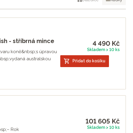
í série I a II a začala vydávat již třetí sérii zlatých a
rky, další pro své blízké nebo pro případ pozdějšího
notí. Proto je dobré mít pár jednotek kusů navíc.
sh - stříbrná mince
4 490
Kč
Skladem > 10 ks
e tvaru koně&nbsp;s úpravou
&nbsp;vydaná australskou
Přidat do košíku
101 605
Kč
Skladem > 10 ks
bsp;– Rok