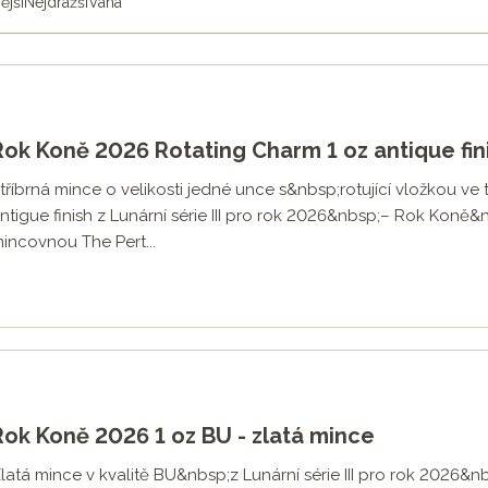
ější
Nejdražší
Váha
a
The Perth Mint
v roce 2019 navázala na obrovský úspěch Lunárn
zakoupit vždy od každé mince více kusů, jednu do vlastní sbí
dnu sadu, bývá mu později líto ji prodat, přestože velmi zhod
Rok Koně 2026 Rotating Charm 1 oz antique fini
 III
tříbrná mince o velikosti jedné unce s&nbsp;rotující vložkou v
ntigue finish z Lunární série III pro rok 2026&nbsp;– Rok Koně
incovnou The Pert...
Rok Koně 2026 1 oz BU - zlatá mince
latá mince v kvalitě BU&nbsp;z Lunární série III pro rok 2026&n