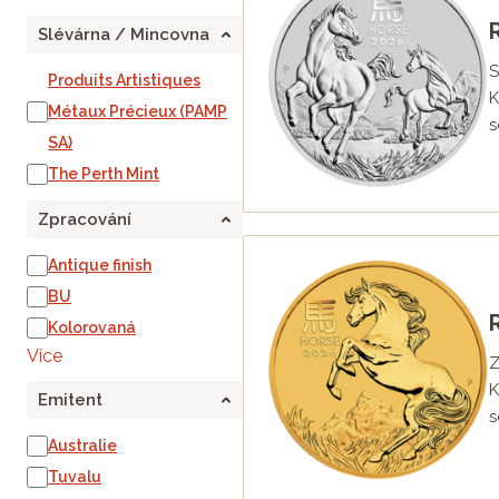
Slévárna / Mincovna
S
Produits Artistiques
K
Métaux Précieux (PAMP
s
SA)
The Perth Mint
Zpracování
Antique finish
BU
Kolorovaná
Více
Z
K
Emitent
s
Australie
Tuvalu