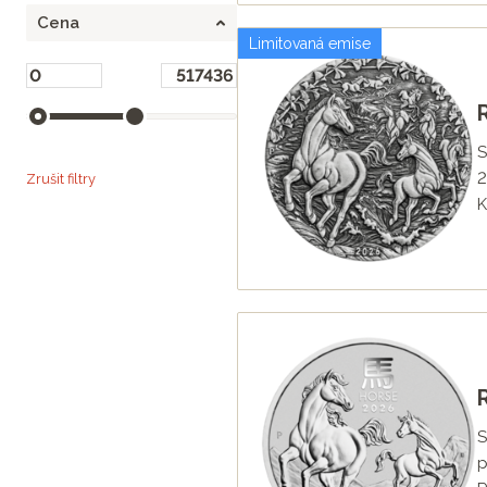
Cena
Limitovaná emise
S
2
Zrušit filtry
K
S
p