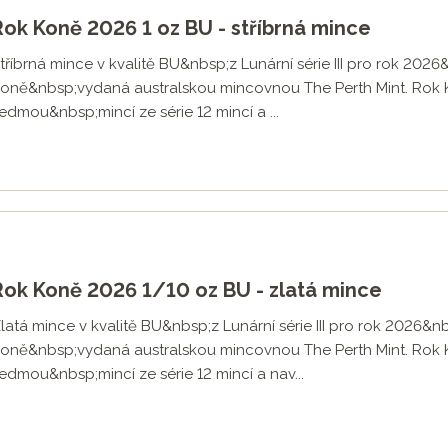
Rok Koně 2026 1 oz BU - stříbrná mince
tříbrná mince v kvalitě BU&nbsp;z Lunární série III pro rok 202
oně&nbsp;vydaná australskou mincovnou The Perth Mint. Rok
edmou&nbsp;mincí ze série 12 mincí a ...
Rok Koně 2026 1/10 oz BU - zlatá mince
latá mince v kvalitě BU&nbsp;z Lunární série III pro rok 2026&n
oně&nbsp;vydaná australskou mincovnou The Perth Mint. Rok
edmou&nbsp;mincí ze série 12 mincí a nav...