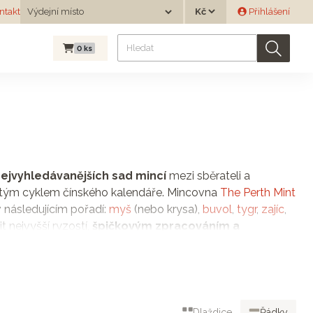
Měna
ntakt
Výdejní místo
Přihlášení
Výdejní místo
0
ks
nejvyhledávanějších sad mincí
mezi sběrateli a
letým cyklem čínského kalendáře. Mincovna
The Perth Mint
 následujícím pořadí:
myš
(nebo krysa),
buvol
,
tygr
,
zajíc
,
t nejvyšší ryzostí,
špičkovým zpracováním a
ledem k vysoké poptávce a omezenému počtu vyražených
riginálním dárkem pro všechny generace. Potěší nejen
mince je
skvělým dárkem do kolébky
, který nosí štěstí a
Dlaždice
Řádky