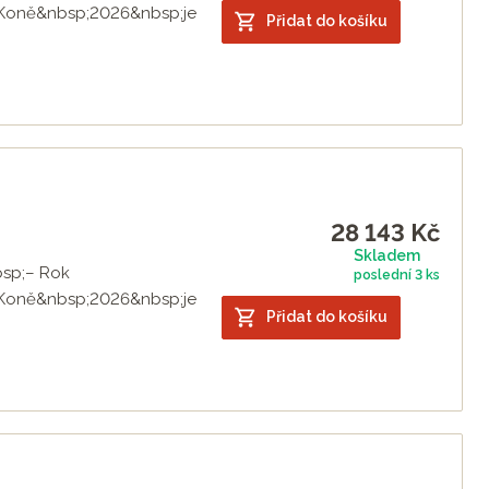
 Koně&nbsp;2026&nbsp;je
Přidat do košíku
28 143
Kč
Skladem
bsp;– Rok
poslední
3 ks
 Koně&nbsp;2026&nbsp;je
Přidat do košíku