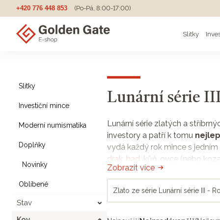
+420 776 448 853
(Po-Pá, 8:00-17:00)
Slitky
Inve
Slitky
Lunární série I
Investiční mince
Lunární série zlatých a stříbrn
Moderní numismatika
investory a patří k tomu
nejle
Doplňky
vydá každý rok mince s jedním 
drak
,
had
, kůň, ovce (nebo koza
Novinky
Zobrazit více
designem
od nejlepších svět
Oblíbené
Cena mincí z Lunární série se
Zlato ze série Lunární série III -
kusů,
jejich cena v čase ros
Stav
sběratele ale i ty, kdo se v da
Kov