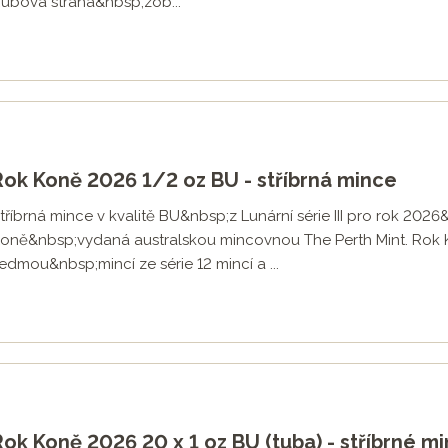
ubová strana&nbsp;zob...
Rok Koně 2026 1/2 oz BU - stříbrná mince
tříbrná mince v kvalitě BU&nbsp;z Lunární série III pro rok 202
oně&nbsp;vydaná australskou mincovnou The Perth Mint. Rok
edmou&nbsp;mincí ze série 12 mincí a ...
Rok Koně 2026 20 x 1 oz BU (tuba) - stříbrné m