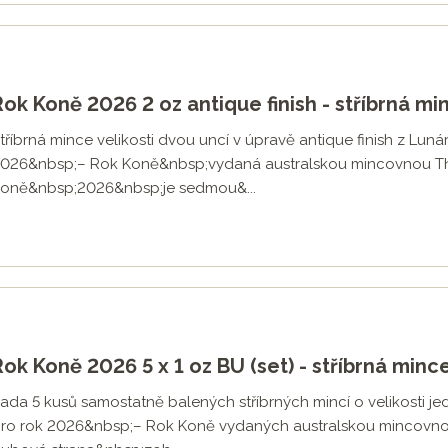
Rok Koně 2026 2 oz antique finish - stříbrná mi
tříbrná mince velikosti dvou uncí v úpravě antique finish z Lunární
026&nbsp;– Rok Koně&nbsp;vydaná australskou mincovnou Th
oně&nbsp;2026&nbsp;je sedmou&...
Rok Koně 2026 5 x 1 oz BU (set) - stříbrná minc
ada 5 kusů samostatně balených stříbrných mincí o velikosti jedn
ro rok 2026&nbsp;– Rok Koně vydaných australskou mincovnou