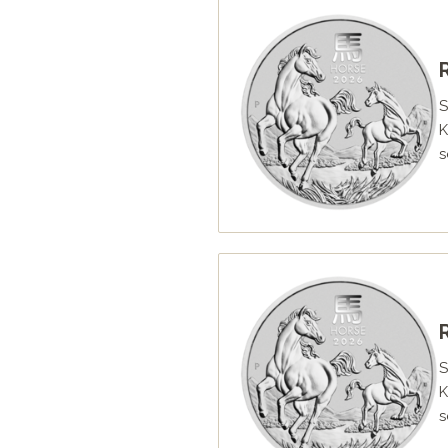
S
K
s
S
K
s