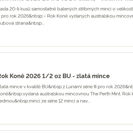
ada 20-ti kusů samostatně balených stříbrných mincí o velikosti
II pro rok 2026&nbsp;– Rok Koně vydaných australskou mincov
ubová strana&nbsp...
Rok Koně 2026 1/2 oz BU - zlatá mince
latá mince v kvalitě BU&nbsp;z Lunární série III pro rok 2026&n
oně&nbsp;vydaná australskou mincovnou The Perth Mint. Rok
edmou&nbsp;mincí ze série 12 mincí a nav...