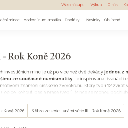
Vše o nákupu
Výkup
O nás
Ko
stiční mince
Moderní numismatika
Doplňky
Novinky
Oblíbené
II - Rok Koně 2026
ých investičních mincí je už po více než dvě dekády
jednou z 
pšímu ze současné numismatiky
. Je inspirována dvanácti
motivem znamení čínského zvěrokruhu, který tvoří 12 zvířat v
), opice, kohout, pes a prase (vepř). Mince se mohou pochlubi
ových návrhářů.
 pohybuje blízko cen investičních mincí a slitků. Avšak vzh
 Rok Koně 2026
Stříbro ze série Lunární série III - Rok Koně 2026
te
a brzy
výrazně převyšuje cenu kovu
. Mince jsou navíc o
ném znamení narodili, nebo teprve narodí. Zlatá nebo stříbrná 