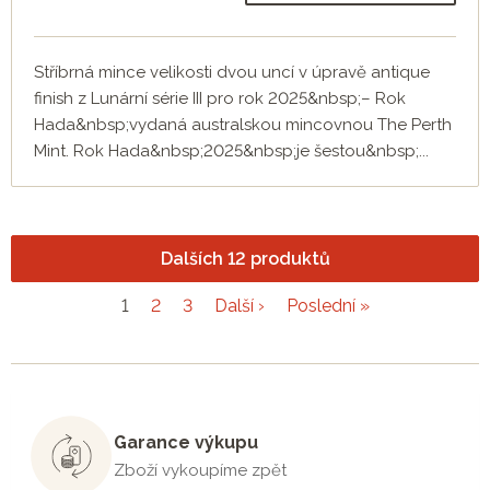
Stříbrná mince velikosti dvou uncí v úpravě antique
finish z Lunární série III pro rok 2025&nbsp;– Rok
Hada&nbsp;vydaná australskou mincovnou The Perth
Mint. Rok Hada&nbsp;2025&nbsp;je šestou&nbsp;...
Dalších 12 produktů
1
2
3
Další ›
Poslední »
Garance výkupu
Zboží vykoupíme zpět