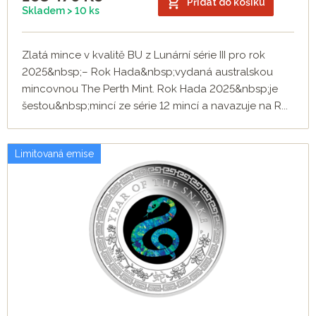
Přidat do košíku
Skladem > 10 ks
Zlatá mince v kvalitě BU z Lunární série III pro rok
2025&nbsp;– Rok Hada&nbsp;vydaná australskou
mincovnou The Perth Mint. Rok Hada 2025&nbsp;je
šestou&nbsp;mincí ze série 12 mincí a navazuje na R...
Limitovaná emise