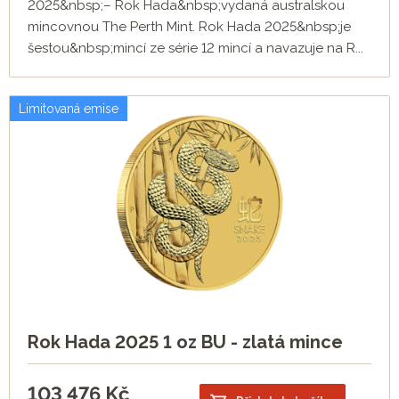
2025&nbsp;– Rok Hada&nbsp;vydaná australskou
mincovnou The Perth Mint. Rok Hada 2025&nbsp;je
šestou&nbsp;mincí ze série 12 mincí a navazuje na R...
Limitovaná emise
Rok Hada 2025 1 oz BU - zlatá mince
103 476
Kč