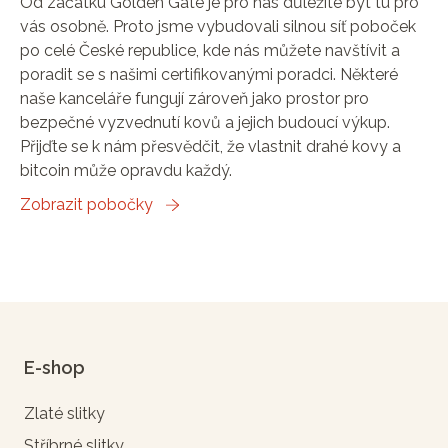
Od začátku Golden Gate je pro nás důležité být tu pro
vás osobně. Proto jsme vybudovali silnou síť poboček
po celé České republice, kde nás můžete navštívit a
poradit se s našimi certifikovanými poradci. Některé
naše kanceláře fungují zároveň jako prostor pro
bezpečné vyzvednutí kovů a jejich budoucí výkup.
Přijďte se k nám přesvědčit, že vlastnit drahé kovy a
bitcoin může opravdu každý.
Zobrazit pobočky
E-shop
Zlaté slitky
Stříbrné slitky