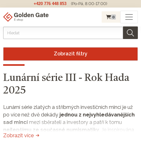
+420 776 448 853
(Po-Pá, 8:00-17:00)
0
Zobrazit filtry
Lunární série III - Rok Hada
2025
Lunární série zlatých a stříbrných investičních mincí je už
po více než dvě dekády
jednou z nejvyhledávanějších
sad mincí
mezi sběrateli a investory a patří k tomu
nejlepšímu ze současné numismatiky
. Je inspirována
Zobrazit více
dvanáctiletým cyklem čínského kalendáře. Mincovna
The