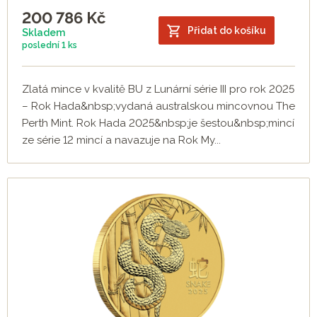
200 786
Kč
Přidat do košíku
Skladem
poslední
1 ks
Zlatá mince v kvalitě BU z Lunární série III pro rok 2025
– Rok Hada&nbsp;vydaná australskou mincovnou The
Perth Mint. Rok Hada 2025&nbsp;je šestou&nbsp;mincí
ze série 12 mincí a navazuje na Rok My...