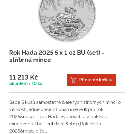
8. mince - Rok Kozy 2027
9. mince - Rok Opice 2028
10. mince - Rok Kohouta 2029
11. mince - Rok Psa 2030
12. mince - Rok Vepře 2031
Rok Hada 2025 5 x 1 oz BU (set) -
stříbrná mince
11 213
Kč
Přidat do košíku
Skladem > 10 ks
Sada 5 kusů samostatně balených stříbrných mincí o
velikosti jedné unce z Lunární série III pro rok
2025&nbsp;– Rok Hada vydaných australskou
mincovnou The Perth Mint.&nbsp;Rok Hada
2025&nbsp;je še...