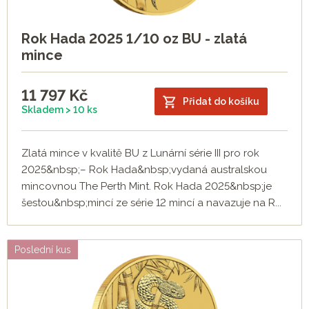
Rok Hada 2025 1/10 oz BU - zlatá
mince
11 797
Kč
Přidat do košíku
Skladem > 10 ks
Zlatá mince v kvalitě BU z Lunární série III pro rok
2025&nbsp;– Rok Hada&nbsp;vydaná australskou
mincovnou The Perth Mint. Rok Hada 2025&nbsp;je
šestou&nbsp;mincí ze série 12 mincí a navazuje na R...
Poslední kus