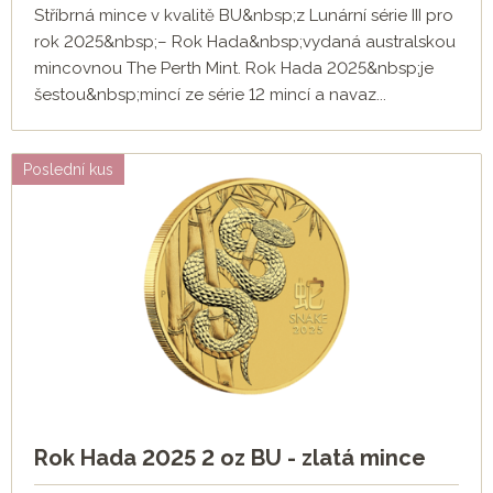
Stříbrná mince v kvalitě BU&nbsp;z Lunární série III pro
rok 2025&nbsp;– Rok Hada&nbsp;vydaná australskou
mincovnou The Perth Mint. Rok Hada 2025&nbsp;je
šestou&nbsp;mincí ze série 12 mincí a navaz...
Poslední kus
Rok Hada 2025 2 oz BU - zlatá mince