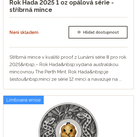
Rok Hada 2025 1 oz opálová série -
stříbrná mince
Není skladem
Hlídat dostupnost
Stříbrná mince v kvalitě proof z Lunární série III pro rok
2025&nbsp;– Rok Hada&nbsp;vydaná australskou
mincovnou The Perth Mint. Rok Hada&nbsp;je
šestou&nbsp;mincí ze série 12 mincí a navazuje na ...
Limitovaná emise