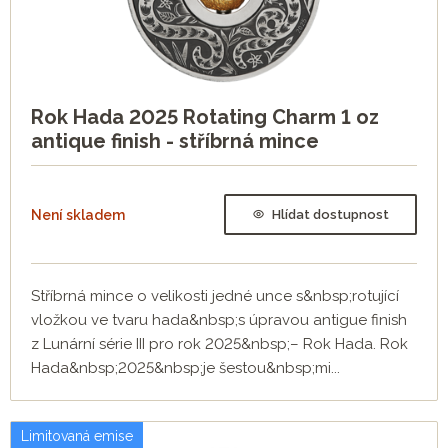
Rok Hada 2025 Rotating Charm 1 oz
antique finish - stříbrná mince
Není skladem
Hlídat dostupnost
Stříbrná mince o velikosti jedné unce s&nbsp;rotující
vložkou ve tvaru hada&nbsp;s úpravou antigue finish
z Lunární série III pro rok 2025&nbsp;– Rok Hada. Rok
Hada&nbsp;2025&nbsp;je šestou&nbsp;mi...
Limitovaná emise