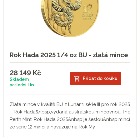
Rok Hada 2025 1/4 oz BU - zlatá mince
28 149
Kč
Přidat do košíku
Skladem
poslední
1 ks
Zlatá mince v kvalitě BU z Lunární série III pro rok 2025
– Rok Hada&nbsp;vydaná australskou mincovnou The
Perth Mint. Rok Hada 2025&nbsp;je šestou&nbsp;mincí
ze série 12 mincí a navazuje na Rok My...