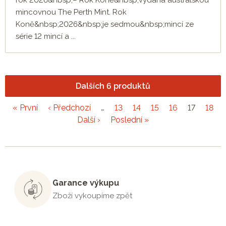
rok 2026&nbsp;– Rok Koně&nbsp;vydaná australskou
mincovnou The Perth Mint. Rok
Koně&nbsp;2026&nbsp;je sedmou&nbsp;mincí ze
série 12 mincí a ...
Dalších 6 produktů
« První
‹ Předchozí
…
13
14
15
16
17
18
Další ›
Poslední »
Garance výkupu
Zboží vykoupíme zpět