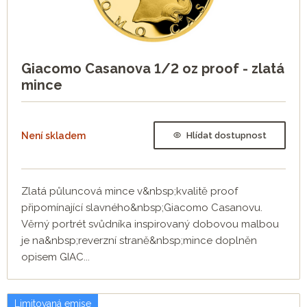
Giacomo Casanova 1/2 oz proof - zlatá
mince
Není skladem
Hlídat dostupnost
Zlatá půluncová mince v&nbsp;kvalitě proof
připomínající slavného&nbsp;Giacomo Casanovu.
Věrný portrét svůdníka inspirovaný dobovou malbou
je na&nbsp;reverzní straně&nbsp;mince doplněn
opisem GIAC...
Limitovaná emise