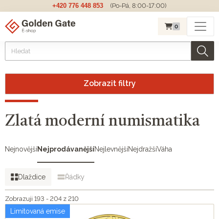
+420 776 448 853
(Po-Pá, 8:00-17:00)
0
Zobrazit filtry
Zlatá moderní numismatika
Nejnovější
Nejprodávanější
Nejlevnější
Nejdražší
Váha
Dlaždice
Řádky
Zobrazuji 193 - 204 z 210
Limitovaná emise