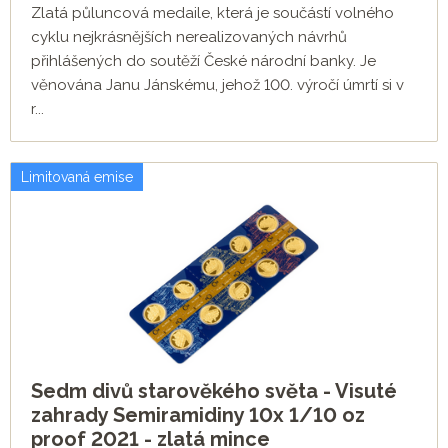
Zlatá půluncová medaile, která je součástí volného
cyklu nejkrásnějších nerealizovaných návrhů
přihlášených do soutěží České národní banky. Je
věnována Janu Jánskému, jehož 100. výročí úmrtí si v
r...
Limitovaná emise
Sedm divů starověkého světa - Visuté
zahrady Semiramidiny 10x 1/10 oz
proof 2021 - zlatá mince