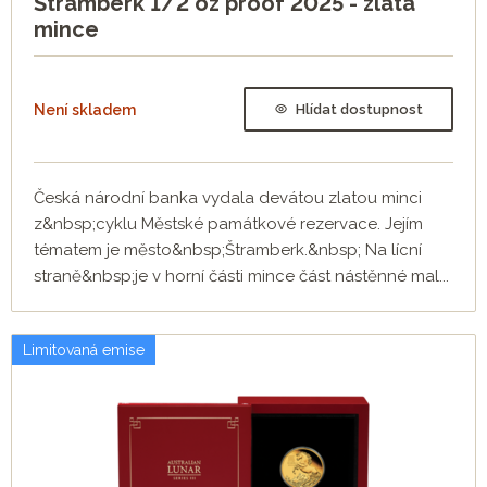
Štramberk 1/2 oz proof 2025 - zlatá
mince
Není skladem
Hlídat dostupnost
Česká národní banka vydala devátou zlatou minci
z&nbsp;cyklu Městské památkové rezervace. Jejím
tématem je město&nbsp;Štramberk.&nbsp; Na lícní
straně&nbsp;je v horní části mince část nástěnné mal...
Limitovaná emise