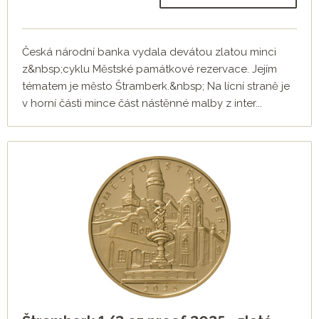
Česká národní banka vydala devátou zlatou minci
z&nbsp;cyklu Městské památkové rezervace. Jejím
tématem je město Štramberk.&nbsp; Na lícní straně je
v horní části mince část nástěnné malby z inter...