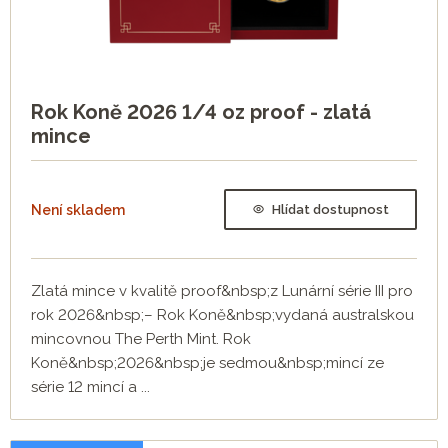
Rok Koně 2026 1/4 oz proof - zlatá
mince
Není skladem
Hlídat dostupnost
Zlatá mince v kvalitě proof&nbsp;z Lunární série III pro
rok 2026&nbsp;– Rok Koně&nbsp;vydaná australskou
mincovnou The Perth Mint. Rok
Koně&nbsp;2026&nbsp;je sedmou&nbsp;mincí ze
série 12 mincí a ...