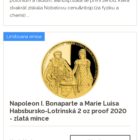
polonium a radium, a&nbsp;stala se první ženou, která
dvakrát získala Nobelovu cenu&nbsp;(za fyziku a
chemii)....
Limitovaná emise
Napoleon I. Bonaparte a Marie Luisa
Habsbursko-Lotrinská 2 oz proof 2020
- zlatá mince