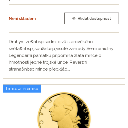
Není skladem
Hlídat dostupnost
Druhým ze&nbsp;sedmi divů starověkého
světa&nbsp;jsou&nbsp;visuté zahrady Semiramidiny.
Legendární památku připomíná zlatá mince o
hmotnosti jedné trojské unce. Reverzní
strana&nbsp;mince předklád...
Limitovaná emise