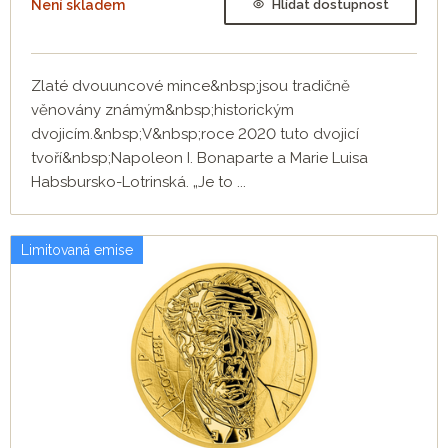
Není skladem
Hlídat dostupnost
Zlaté dvouuncové mince&nbsp;jsou tradičně
věnovány známým&nbsp;historickým
dvojicím.&nbsp;V&nbsp;roce 2020 tuto dvojicí
tvoří&nbsp;Napoleon I. Bonaparte a Marie Luisa
Habsbursko-Lotrinská. „Je to ...
Limitovaná emise