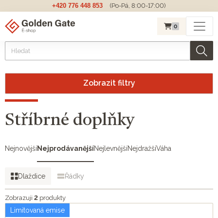
+420 776 448 853
(Po-Pá, 8:00-17:00)
0
Zobrazit filtry
Stříbrné doplňky
Nejnovější
Nejprodávanější
Nejlevnější
Nejdražší
Váha
Dlaždice
Řádky
Zobrazuji
2
produkty
Limitovaná emise