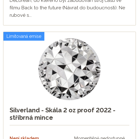
DeLorean, do kterého byl zabudován stroj času ve
filmu Back to the future (Návrat do budoucnosti). Ne
rubové s...
Limitovaná emise
Silverland - Skála 2 oz proof 2022 -
stříbrná mince
Není skladem
Momentálně nedostupné