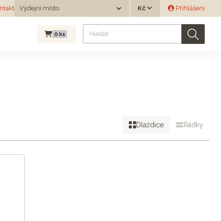
Měna
ntakt
Výdejní místo
Přihlášení
Výdejní místo
0
ks
Dlaždice
Řádky