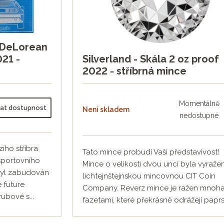
- DeLorean
21 -
Silverland - Skála 2 oz proof
2022 - stříbrná mince
Momentálně
dat dostupnost
Není skladem
nedostupné
zího stříbra
Tato mince probudí Vaši představivost!
sportovního
Mince o velikosti dvou uncí byla vyraže
byl zabudován
lichtejnštejnskou mincovnou CIT Coin
e future
Company. Reverz mince je ražen mnoh
ubové s...
fazetami, které překrásně odrážejí paprsk