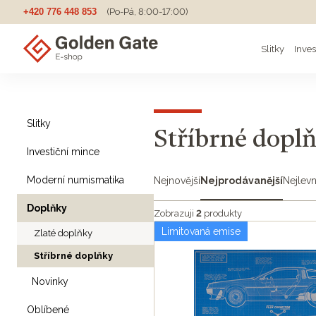
+420 776 448 853
(Po-Pá, 8:00-17:00)
Slitky
Inves
Slitky
Stříbrné dopl
Investiční mince
Moderní numismatika
Nejnovější
Nejprodávanější
Nejlevn
Doplňky
Zobrazuji
2
produkty
Limitovaná emise
Zlaté doplňky
Stříbrné doplňky
Novinky
Oblíbené