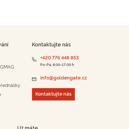
vání
Kontaktujte nás
+420 776 448 853
Po-Pá, 8:00-17:00 h
n GMAG
info@goldengate.cz
přednášky
Kontaktujte nás
e
Už máte