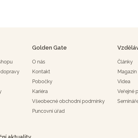
Golden Gate
Vzdělá
-shopu
O nás
Články
 dopravy
Kontakt
Magazí
Pobočky
Videa
y
Kariéra
Veřejné 
Všeobecné obchodní podmínky
Seminář
Puncovní úřad
ční aktuality