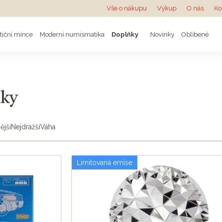
Vše o nákupu
Výkup
O nás
Ko
tiční mince
Moderní numismatika
Doplňky
Novinky
Oblíbené
ňky
ější
Nejdražší
Váha
Limitovaná emise