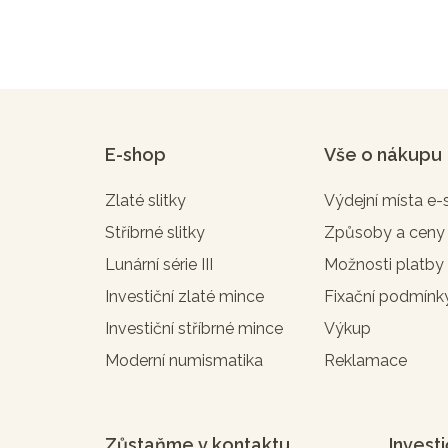
E-shop
Vše o nákupu
Zlaté slitky
Výdejní místa e
Stříbrné slitky
Způsoby a ceny
Lunární série III
Možnosti platby
Investiční zlaté mince
Fixační podmínk
Investiční stříbrné mince
Výkup
Moderní numismatika
Reklamace
Zůstaňme v kontaktu
Investi