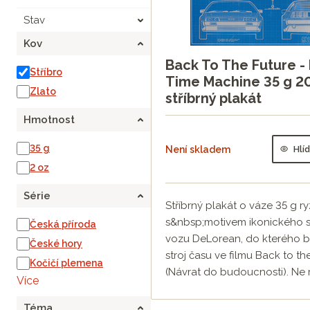
Stav
Kov
Back To The Future 
Stříbro
Time Machine 35 g 20
Zlato
stříbrný plakát
Hmotnost
35 g
Není skladem
Hlí
2 oz
Série
Stříbrný plakát o váze 35 g ry
s&nbsp;motivem ikonického 
Česká příroda
vozu DeLorean, do kterého 
České hory
stroj času ve filmu Back to th
Kočičí plemena
(Návrat do budoucnosti). Ne r
Více
Téma