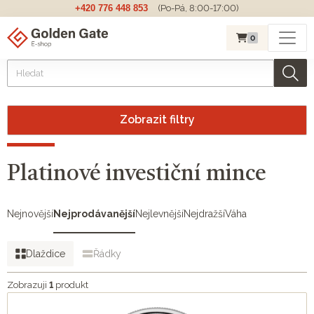
+420 776 448 853
(Po-Pá, 8:00-17:00)
0
Zobrazit filtry
Platinové investiční mince
Nejnovější
Nejprodávanější
Nejlevnější
Nejdražší
Váha
Dlaždice
Řádky
Zobrazuji
1
produkt