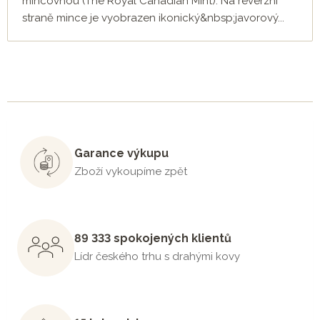
mincovnou (The Royal Canadian Mint). Na reverzní
straně mince je vyobrazen ikonický&nbsp;javorový...
Garance výkupu
Zboží vykoupíme zpět
89 333 spokojených klientů
Lídr českého trhu s drahými kovy