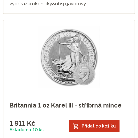
vyobrazen ikonický&nbsp;javorový ...
Britannia 1 oz Karel III - stříbrná mince
1 911
Kč
Přidat do košíku
Skladem > 10 ks