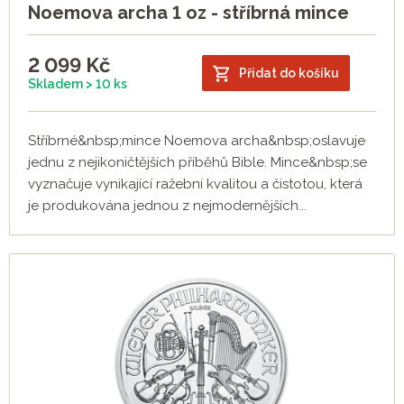
Noemova archa 1 oz - stříbrná mince
2 099
Kč
Přidat do košíku
Skladem > 10 ks
Stříbrné&nbsp;mince Noemova archa&nbsp;oslavuje
jednu z nejikoničtějších příběhů Bible. Mince&nbsp;se
vyznačuje vynikající ražební kvalitou a čistotou, která
je produkována jednou z nejmodernějších...