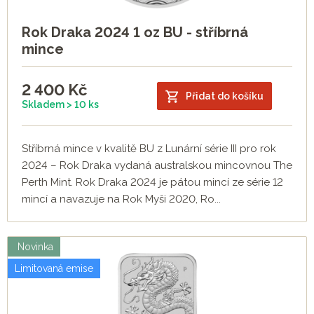
Rok Draka 2024 1 oz BU - stříbrná
mince
2 400
Kč
Přidat do košíku
Skladem > 10 ks
Stříbrná mince v kvalitě BU z Lunární série III pro rok
2024 – Rok Draka vydaná australskou mincovnou The
Perth Mint. Rok Draka 2024 je pátou mincí ze série 12
mincí a navazuje na Rok Myši 2020, Ro...
Novinka
Limitovaná emise