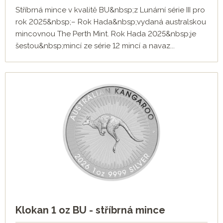
Stříbrná mince v kvalitě BU&nbsp;z Lunární série III pro
rok 2025&nbsp;– Rok Hada&nbsp;vydaná australskou
mincovnou The Perth Mint. Rok Hada 2025&nbsp;je
šestou&nbsp;mincí ze série 12 mincí a navaz...
Klokan 1 oz BU - stříbrná mince