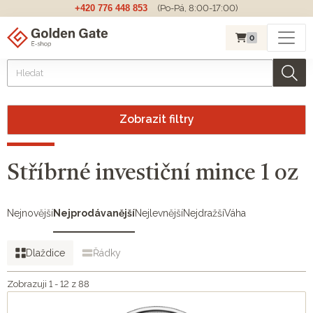
+420 776 448 853
(Po-Pá, 8:00-17:00)
0
Zobrazit filtry
Stříbrné investiční mince 1 oz
Nejnovější
Nejprodávanější
Nejlevnější
Nejdražší
Váha
Dlaždice
Řádky
Zobrazuji 1 - 12 z 88