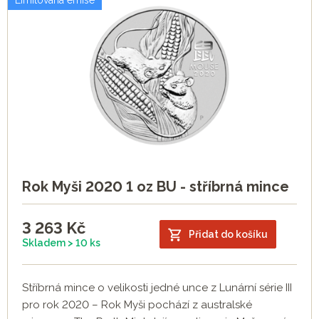
Limitovaná emise
Rok Myši 2020 1 oz BU - stříbrná mince
3 263
Kč
Přidat do košíku
Skladem > 10 ks
Stříbrná mince o velikosti jedné unce z Lunární série III
pro rok 2020 – Rok Myši pochází z australské