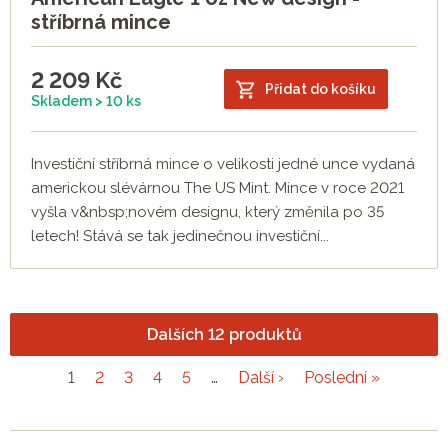
stříbrná mince
2 209
Kč
Přidat do košíku
Skladem > 10 ks
Investiční stříbrná mince o velikosti jedné unce vydaná
americkou slévárnou The US Mint. Mince v roce 2021
vyšla v&nbsp;novém designu, který změnila po 35
letech! Stává se tak jedinečnou investiční...
Dalších 12 produktů
1
2
3
4
5
…
Další ›
Poslední »