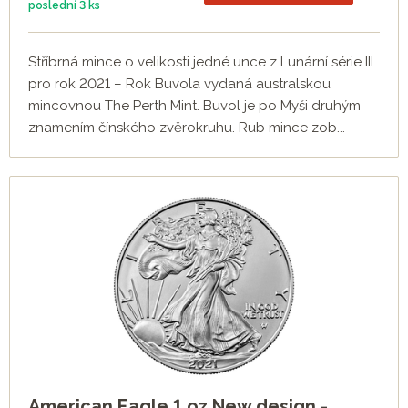
poslední
3 ks
Stříbrná mince o velikosti jedné unce z Lunární série III
pro rok 2021 – Rok Buvola vydaná australskou
mincovnou The Perth Mint. Buvol je po Myši druhým
znamením čínského zvěrokruhu. Rub mince zob...
American Eagle 1 oz New design -