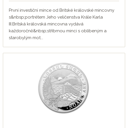
První investiční mince od Britské královské mincovny
s&nbsp;portrétem Jeho veličenstva Krále Karla
III.Britská královská mincovna vydává
každoročně&nbsp;stříbrnou minci s oblíbeným a
starobylým mot...