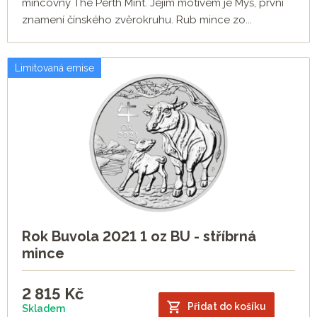
mincovny The Perth Mint. Jejím motivem je Myš, první
znamení čínského zvěrokruhu. Rub mince zo...
Limitovaná emise
Rok Buvola 2021 1 oz BU - stříbrná
mince
2 815
Kč
Přidat do košíku
Skladem