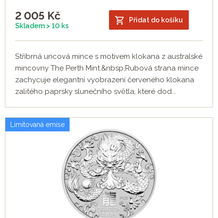
2 005
Kč
Přidat do košíku
Skladem > 10 ks
Stříbrná uncová mince s motivem klokana z australské
mincovny The Perth Mint.&nbsp;Rubová strana mince
zachycuje elegantní vyobrazení červeného klokana
zalitého paprsky slunečního světla, které dod...
Limitovaná emise