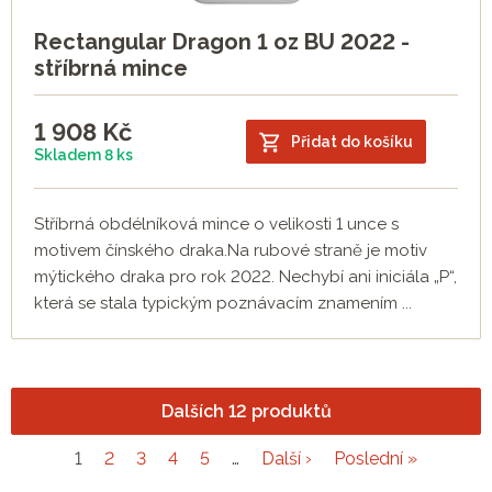
Rectangular Dragon 1 oz BU 2022 -
stříbrná mince
1 908
Kč
Přidat do košíku
Skladem 8 ks
Stříbrná obdélníková mince o velikosti 1 unce s
motivem čínského draka.Na rubové straně je motiv
mýtického draka pro rok 2022. Nechybí ani iniciála „P“,
která se stala typickým poznávacím znamením ...
Dalších 12 produktů
1
2
3
4
5
…
Další ›
Poslední »