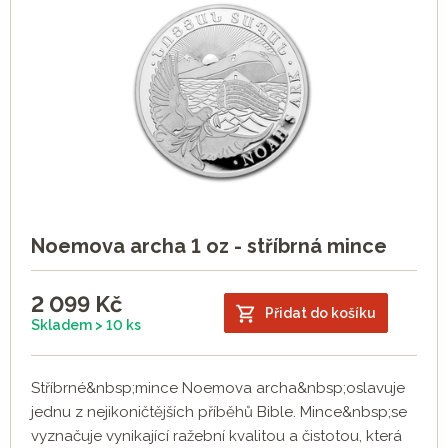
Noemova archa 1 oz - stříbrná mince
2 099
Kč
Přidat do košíku
Skladem > 10 ks
Stříbrné&nbsp;mince Noemova archa&nbsp;oslavuje
jednu z nejikoničtějších příběhů Bible. Mince&nbsp;se
vyznačuje vynikající ražební kvalitou a čistotou, která