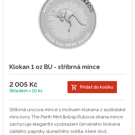
Klokan 1 oz BU - stříbrná mince
2 005
Kč
Přidat do košíku
Skladem > 10 ks
Stříbrná uncová mince s motivem klokana z australské
mincovny The Perth Mint.&nbsp;Rubová strana mince
zachycuje elegantní vyobrazení červeného klokana
zalitého paprsky slunečního světla, které dod...