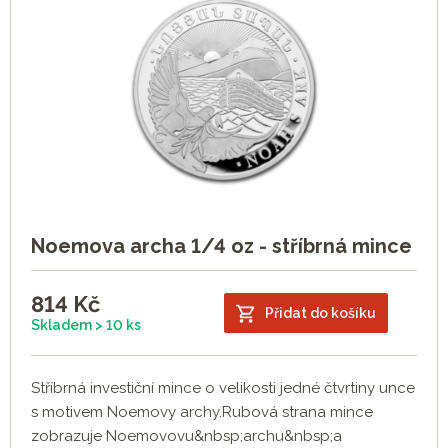
Noemova archa 1/4 oz - stříbrná mince
814
Kč
Přidat do košíku
Skladem > 10 ks
Stříbrná investiční mince o velikosti jedné čtvrtiny unce
s motivem Noemovy archy.Rubová strana mince
zobrazuje Noemovovu&nbsp;archu&nbsp;a