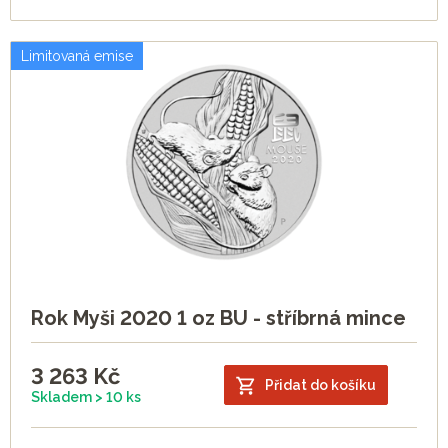
Limitovaná emise
Rok Myši 2020 1 oz BU - stříbrná mince
3 263
Kč
Přidat do košíku
Skladem > 10 ks