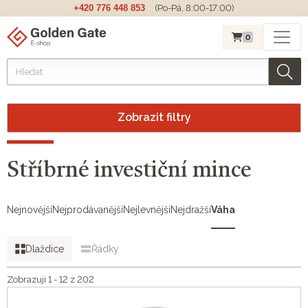
+420 776 448 853
(Po-Pá, 8:00-17:00)
0
Zobrazit filtry
Stříbrné investiční mince
Nejnovější
Nejprodávanější
Nejlevnější
Nejdražší
Váha
Dlaždice
Řádky
Zobrazuji 1 - 12 z 202