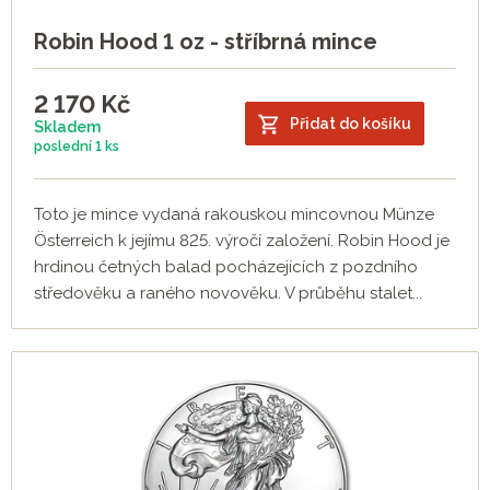
Robin Hood 1 oz - stříbrná mince
2 170
Kč
Přidat do košíku
Skladem
poslední
1 ks
Toto je mince vydaná rakouskou mincovnou Münze
Österreich k jejímu 825. výročí založení. Robin Hood je
hrdinou četných balad pocházejících z pozdního
středověku a raného novověku. V průběhu stalet...