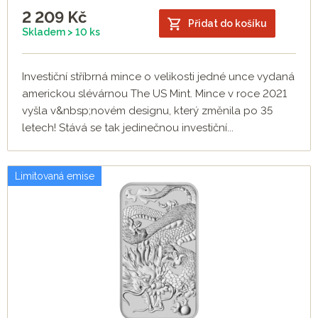
2 209
Kč
Přidat do košíku
Skladem > 10 ks
Investiční stříbrná mince o velikosti jedné unce vydaná
americkou slévárnou The US Mint. Mince v roce 2021
vyšla v&nbsp;novém designu, který změnila po 35
letech! Stává se tak jedinečnou investiční...
Limitovaná emise