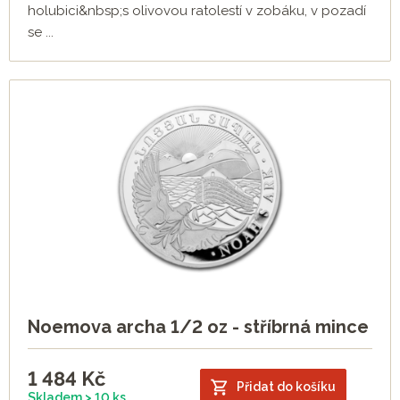
holubici&nbsp;s olivovou ratolestí v zobáku, v pozadí
se ...
Noemova archa 1/2 oz - stříbrná mince
1 484
Kč
Přidat do košíku
Skladem > 10 ks