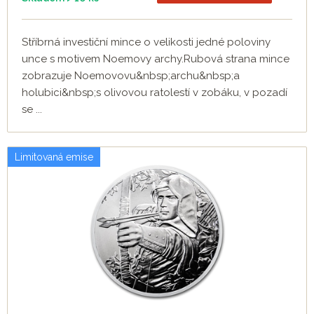
Stříbrná investiční mince o velikosti jedné poloviny
unce s motivem Noemovy archy.Rubová strana mince
zobrazuje Noemovovu&nbsp;archu&nbsp;a
holubici&nbsp;s olivovou ratolestí v zobáku, v pozadí
se ...
Limitovaná emise