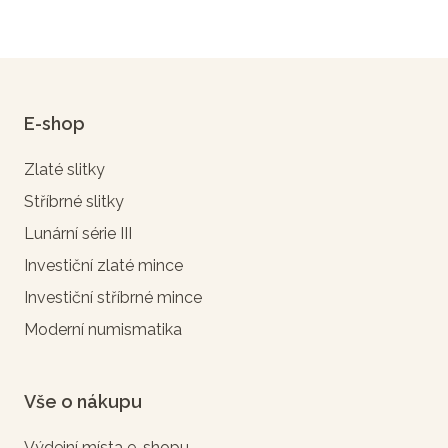
E-shop
Zlaté slitky
Stříbrné slitky
Lunární série III
Investiční zlaté mince
Investiční stříbrné mince
Moderní numismatika
Vše o nákupu
Výdejní místa e-shopu