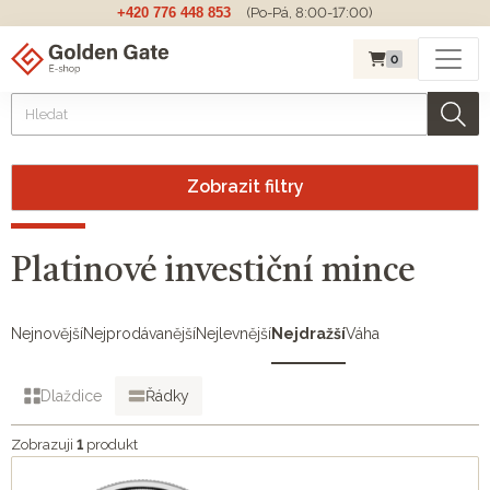
+420 776 448 853
(Po-Pá, 8:00-17:00)
0
Zobrazit filtry
Platinové investiční mince
Nejnovější
Nejprodávanější
Nejlevnější
Nejdražší
Váha
Dlaždice
Řádky
Zobrazuji
1
produkt