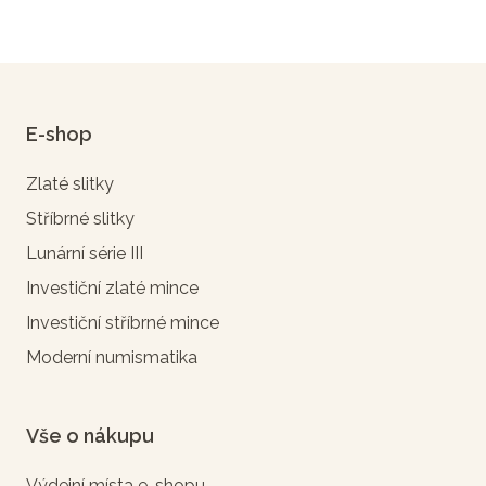
E-shop
Zlaté slitky
Stříbrné slitky
Lunární série III
Investiční zlaté mince
Investiční stříbrné mince
Moderní numismatika
Vše o nákupu
Výdejní místa e-shopu