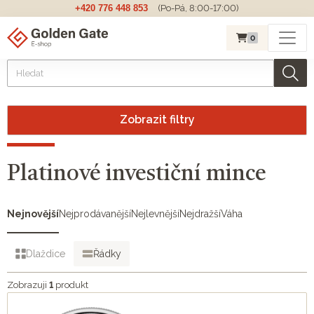
+420 776 448 853
(Po-Pá, 8:00-17:00)
0
Zobrazit filtry
Platinové investiční mince
Nejnovější
Nejprodávanější
Nejlevnější
Nejdražší
Váha
Dlaždice
Řádky
Zobrazuji
1
produkt