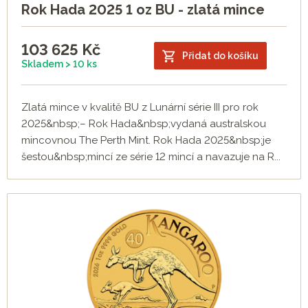
Rok Hada 2025 1 oz BU - zlatá mince
103 625
Kč
Přidat do košíku
Skladem > 10 ks
Zlatá mince v kvalitě BU z Lunární série III pro rok
2025&nbsp;– Rok Hada&nbsp;vydaná australskou
mincovnou The Perth Mint. Rok Hada 2025&nbsp;je
šestou&nbsp;mincí ze série 12 mincí a navazuje na R...