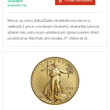
Přidat do košíku
Skladem
poslední
1 ks
Mince za cenu slitku!Zlatá obdélníková mince o
velikosti 1 unce s motivem čínského draka.Na rubové
straně nás oslní svým uměleckým zpracováním dračí
podobizna. Nechybí ani iniciála „P“, která se st...