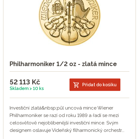
Philharmoniker 1/2 oz - zlatá mince
52 113
Kč
Přidat do košíku
Skladem > 10 ks
Investiční zlatá&nbsp;půl uncová mince Wiener
Philharmoniker se razí od roku 1989 a řadí se mezi
celosvětově nejoblíbenější investiční mince. Svým
designem oslavuje Vídeňský filharmonický orchestr...