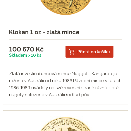
Klokan 1 oz - zlatá mince
100 670
Kč
Přidat do košíku
Skladem > 10 ks
Zlatá investiční uncová mince Nugget - Kangaroo je
ražena v Austrálii od roku 1986.Původní mince v letech
1986-1989 uváděly na své reverzní straně různé zlaté
nugety nalezené v Austrálii (odtud pův...