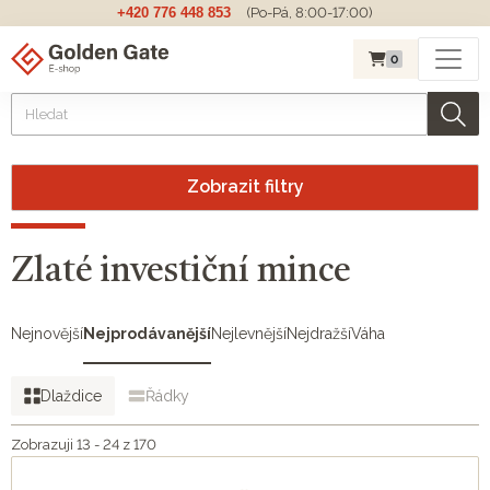
+420 776 448 853
(Po-Pá, 8:00-17:00)
0
Zobrazit filtry
Zlaté investiční mince
Nejnovější
Nejprodávanější
Nejlevnější
Nejdražší
Váha
Dlaždice
Řádky
Zobrazuji 13 - 24 z 170