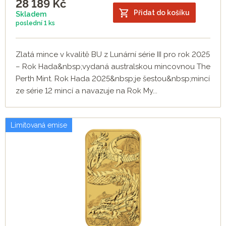
28 189
Kč
Přidat do košíku
Skladem
poslední
1 ks
Zlatá mince v kvalitě BU z Lunární série III pro rok 2025
– Rok Hada&nbsp;vydaná australskou mincovnou The
Perth Mint. Rok Hada 2025&nbsp;je šestou&nbsp;mincí
ze série 12 mincí a navazuje na Rok My...
Limitovaná emise