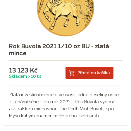
Rok Buvola 2021 1/10 oz BU - zlatá
mince
13 123
Kč
Přidat do košíku
Skladem > 10 ks
Zlatá investiční mince o velikosti jedné desetiny unce
z Lunární série III pro rok 2021 – Rok Buvola vydaná
australskou mincovnou The Perth Mint. Buvol je po
Myši druhým znamením čínského zvěrokruh...