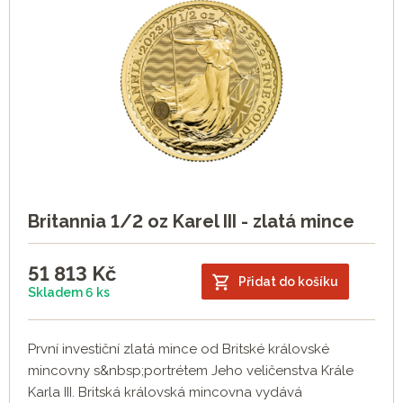
Britannia 1/2 oz Karel III - zlatá mince
51 813
Kč
Přidat do košíku
Skladem 6 ks
První investiční zlatá mince od Britské královské
mincovny s&nbsp;portrétem Jeho veličenstva Krále
Karla III. Britská královská mincovna vydává