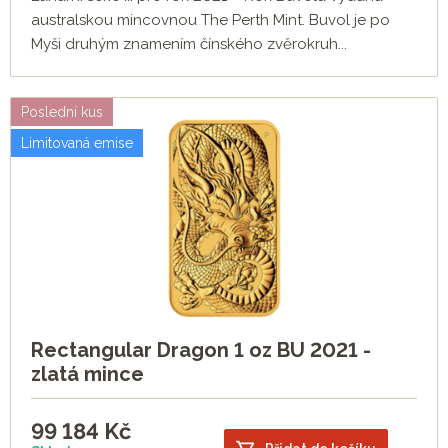
australskou mincovnou The Perth Mint. Buvol je po
Myši druhým znamením čínského zvěrokruh...
Poslední kus
Limitovaná emise
Rectangular Dragon 1 oz BU 2021 -
zlatá mince
99 184
Kč