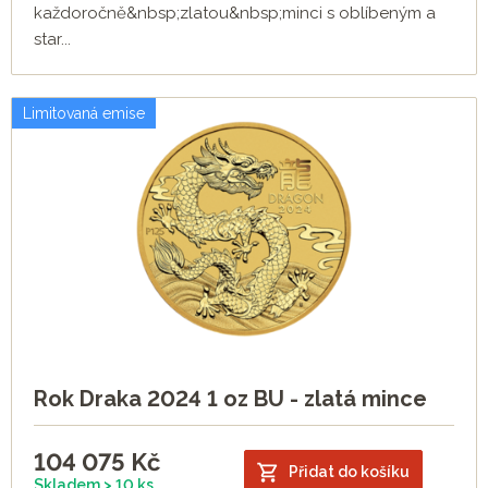
každoročně&nbsp;zlatou&nbsp;minci s oblíbeným a
star...
Limitovaná emise
Rok Draka 2024 1 oz BU - zlatá mince
104 075
Kč
Přidat do košíku
Skladem > 10 ks