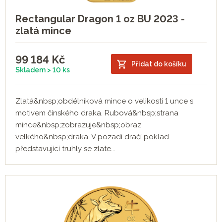
Rectangular Dragon 1 oz BU 2023 -
zlatá mince
99 184
Kč
Přidat do košíku
Skladem > 10 ks
Zlatá&nbsp;obdélníková mince o velikosti 1 unce s
motivem čínského draka. Rubová&nbsp;strana
mince&nbsp;zobrazuje&nbsp;obraz
velkého&nbsp;draka. V pozadí dračí poklad
představující truhly se zlate...