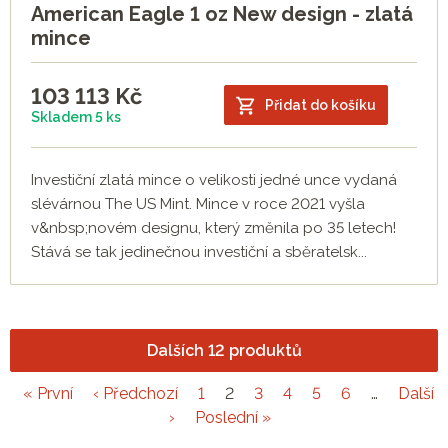
American Eagle 1 oz New design - zlatá
mince
103 113
Kč
Přidat do košíku
Skladem 5 ks
Investiční zlatá mince o velikosti jedné unce vydaná
slévárnou The US Mint. Mince v roce 2021 vyšla
v&nbsp;novém designu, který změnila po 35 letech!
Stává se tak jedinečnou investiční a sběratelsk...
Dalších 12 produktů
« První
‹ Předchozí
1
2
3
4
5
6
…
Další
›
Poslední »