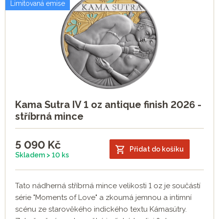
Limitovaná emise
Kama Sutra IV 1 oz antique finish 2026 -
stříbrná mince
5 090
Kč
Přidat do košíku
Skladem > 10 ks
Tato nádherná stříbrná mince velikosti 1 oz je součástí
série "Moments of Love" a zkoumá jemnou a intimní
scénu ze starověkého indického textu Kámasútry.