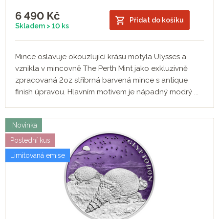
6 490
Kč
Přidat do košíku
Skladem > 10 ks
Mince oslavuje okouzlující krásu motýla Ulysses a
vznikla v mincovně The Perth Mint jako exkluzivně
zpracovaná 2oz stříbrná barvená mince s antique
finish úpravou. Hlavním motivem je nápadný modrý ...
Novinka
Poslední kus
Limitovaná emise