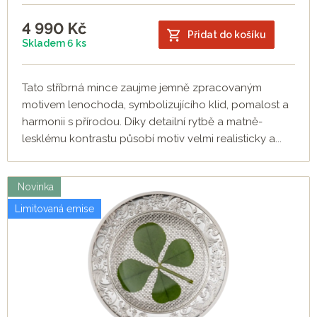
4 990
Kč
Přidat do košíku
Skladem 6 ks
Tato stříbrná mince zaujme jemně zpracovaným
motivem lenochoda, symbolizujícího klid, pomalost a
harmonii s přírodou. Díky detailní rytbě a matně-
lesklému kontrastu působí motiv velmi realisticky a...
Novinka
Limitovaná emise