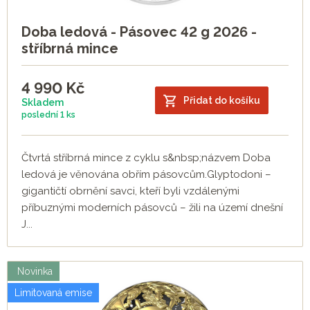
Doba ledová - Pásovec 42 g 2026 -
stříbrná mince
4 990
Kč
Přidat do košíku
Skladem
poslední
1 ks
Čtvrtá stříbrná mince z cyklu s&nbsp;názvem Doba
ledová je věnována obřím pásovcům.Glyptodoni –
gigantičtí obrnění savci, kteří byli vzdálenými
příbuznými moderních pásovců – žili na území dnešní
J...
Novinka
Limitovaná emise