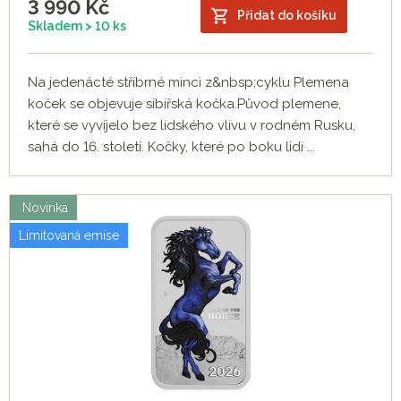
3 990
Kč
Přidat do košíku
Skladem > 10 ks
Na jedenácté stříbrné minci z&nbsp;cyklu Plemena
koček se objevuje sibiřská kočka.Původ plemene,
které se vyvíjelo bez lidského vlivu v rodném Rusku,
sahá do 16. století. Kočky, které po boku lidí ...
Novinka
Limitovaná emise