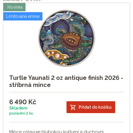
Novinka
Limitovaná emise
Turtle Yaunati 2 oz antique finish 2026 -
stříbrná mince
6 490
Kč
Přidat do košíku
Skladem
poslední
2 ks
Mince oslavuje hlubokou kulturní a duchovní