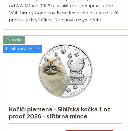
od A.A. Milnea (1926) a vznikla ve spolupráci s The
Walt Disney Company. Nese téma věrnosti, kterou Pú
prokazuje Kryštůfkovi Robinovi a svým přáte...
Novinka
Limitovaná emise
Kočičí plemena - Sibiřská kočka 1 oz
proof 2026 - stříbrná mince