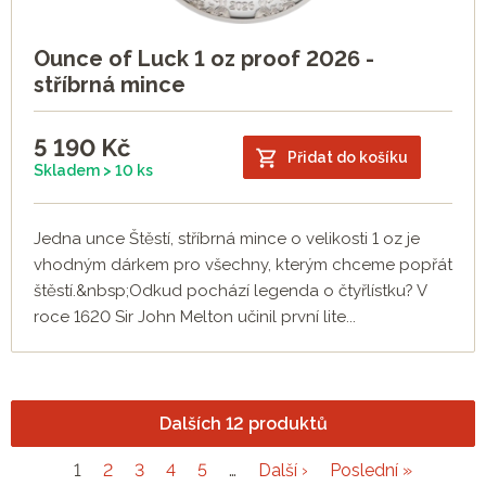
Ounce of Luck 1 oz proof 2026 -
stříbrná mince
5 190
Kč
Přidat do košíku
Skladem > 10 ks
Jedna unce Štěstí, stříbrná mince o velikosti 1 oz je
vhodným dárkem pro všechny, kterým chceme popřát
štěstí.&nbsp;Odkud pochází legenda o čtyřlístku? V
roce 1620 Sir John Melton učinil první lite...
Dalších 12 produktů
1
2
3
4
5
…
Další ›
Poslední »