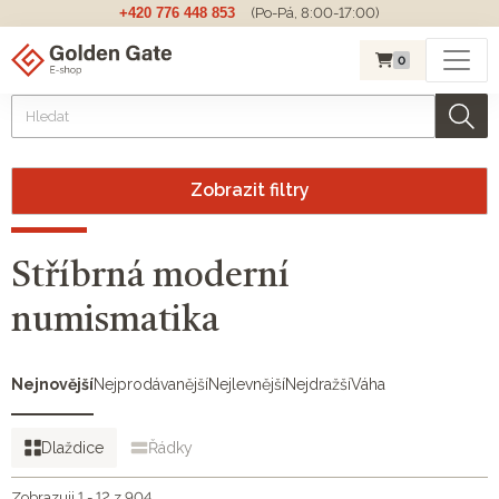
+420 776 448 853
(Po-Pá, 8:00-17:00)
0
Zobrazit filtry
Stříbrná moderní
numismatika
Nejnovější
Nejprodávanější
Nejlevnější
Nejdražší
Váha
Dlaždice
Řádky
Zobrazuji 1 - 12 z 904