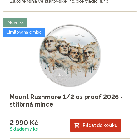
Zakořeněná ve starověké indické tradici,&nb...
Novinka
Limitovaná emise
Mount Rushmore 1/2 oz proof 2026 -
stříbrná mince
2 990
Kč
Přidat do košíku
Skladem 7 ks