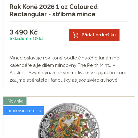
Rok Koně 2026 1 oz Coloured
Rectangular - stříbrná mince
3 490
Kč
Přidat do košíku
Skladem > 10 ks
Mince oslavuje rok koně podle čínského lunárního
kalendáře a je dílem mincovny The Perth Mintu v
Austrálii. Svým dynamickým motivem vzepjatého koně
zaujme sběratele i fanoušky asijské zvěrokruhové ...
Novinka
Limitovaná emise