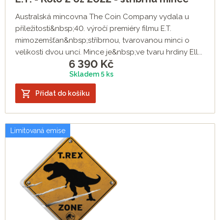
Australská mincovna The Coin Company vydala u
příležitosti&nbsp;40. výročí premiéry filmu E.T.
mimozemšťan&nbsp;stříbrnou, tvarovanou minci o
velikosti dvou uncí. Mince je&nbsp;ve tvaru hrdiny Ell...
6 390
Kč
Skladem 5 ks
Přidat do košíku
Limitovaná emise