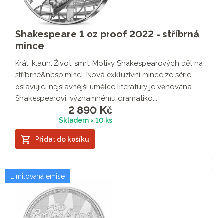
Shakespeare 1 oz proof 2022 - stříbrná
mince
Král, klaun. Život, smrt. Motivy Shakespearových děl na
stříbrné&nbsp;minci. Nová exkluzivní mince ze série
oslavující nejslavnější umělce literatury je věnována
Shakespearovi, významnému dramatiko...
2 890
Kč
Skladem > 10 ks
Přidat do košíku
Limitovaná emise