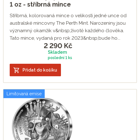
1 oz - stříbrná mince
Stříbrná, kolorovaná mince o velikosti jedné unce od
australské mincovny The Perth Mint. Narozeniny jsou
významný okamžik v&nbsp;životě každého člověka.
Tato mince, vydaná pro rok 2023&nbsp;bude ho...
2 290
Kč
Skladem
poslední
1 ks
Přidat do košíku
Limitovaná emise