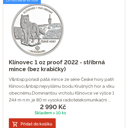
Limitovaná emise
Klínovec 1 oz proof 2022 - stříbrná
mince (bez krabičky)
V&nbsp;pořadí pátá mince ze série České hory patří
Klínovci,&nbsp;nejvyššímu bodu Krušných hor a vlku
obecnému.Dominantou vrcholu Klínovce ve výšce 1
244 m n.m. je 80 m vysoká radiotelekomunikační ...
2 990
Kč
Skladem > 10 ks
Přidat do košíku