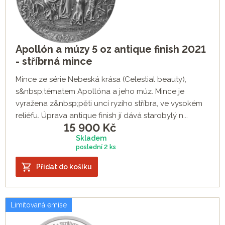
Apollón a múzy 5 oz antique finish 2021
- stříbrná mince
Mince ze série Nebeská krása (Celestial beauty),
s&nbsp;tématem Apollóna a jeho múz. Mince je
vyražena z&nbsp;pěti uncí ryzího stříbra, ve vysokém
reliéfu. Úprava antique finish jí dává starobylý n...
15 900
Kč
Skladem
poslední
2 ks
Přidat do košíku
Limitovaná emise