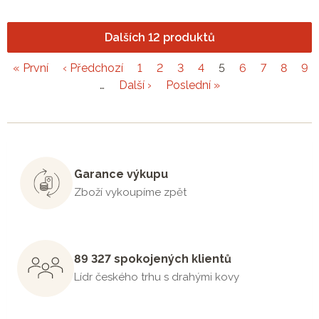
Dalších 12 produktů
« První
‹ Předchozí
1
2
3
4
5
6
7
8
9
…
Další ›
Poslední »
Garance výkupu
Zboží vykoupíme zpět
89 327 spokojených klientů
Lídr českého trhu s drahými kovy