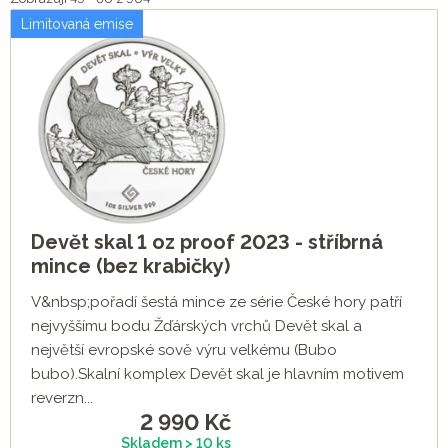
Limitovaná emise
Devět skal 1 oz proof 2023 - stříbrná
mince (bez krabičky)
V&nbsp;pořadí šestá mince ze série České hory patří
nejvyššímu bodu Žďárských vrchů Devět skal a
největší evropské sově výru velkému (Bubo
bubo).Skalní komplex Devět skal je hlavním motivem
reverzn...
2 990
Kč
Skladem > 10 ks