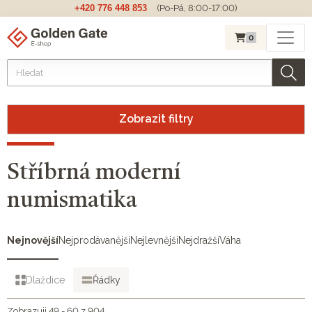
+420 776 448 853
(Po-Pá, 8:00-17:00)
0
Zobrazit filtry
Stříbrná moderní
numismatika
Nejnovější
Nejprodávanější
Nejlevnější
Nejdražší
Váha
Dlaždice
Řádky
Zobrazuji 49 - 60 z 904