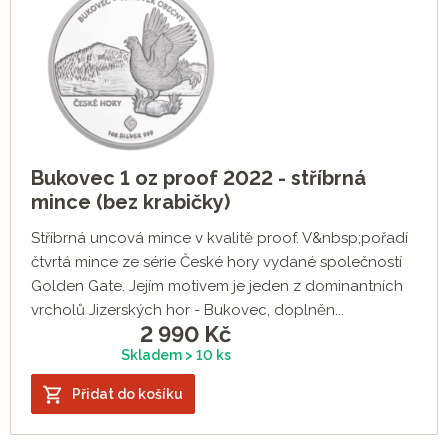
Bukovec 1 oz proof 2022 - stříbrná
mince (bez krabičky)
Stříbrná uncová mince v kvalitě proof. V&nbsp;pořadí
čtvrtá mince ze série České hory vydané společností
Golden Gate. Jejím motivem je jeden z dominantních
vrcholů Jizerských hor - Bukovec, doplněn...
2 990
Kč
Skladem > 10 ks
Přidat do košíku