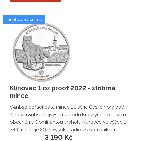
Limitovaná emise
Klínovec 1 oz proof 2022 - stříbrná
mince
V&nbsp;pořadí pátá mince ze série České hory patří
Klínovci,&nbsp;nejvyššímu bodu Krušných hor a vlku
obecnému.Dominantou vrcholu Klínovce ve výšce 1
244 m n.m. je 80 m vysoká radiotelekomunikační ...
3 190
Kč