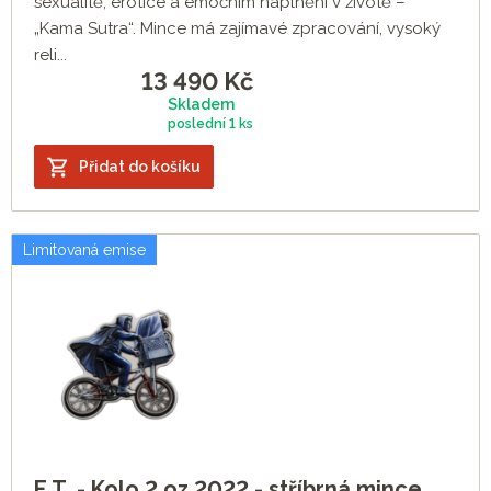
sexualitě, erotice a emočním naplnění v životě –
„Kama Sutra“. Mince má zajímavé zpracování, vysoký
reli...
13 490
Kč
Skladem
poslední
1 ks
Přidat do košíku
Limitovaná emise
E.T. - Kolo 2 oz 2022 - stříbrná mince