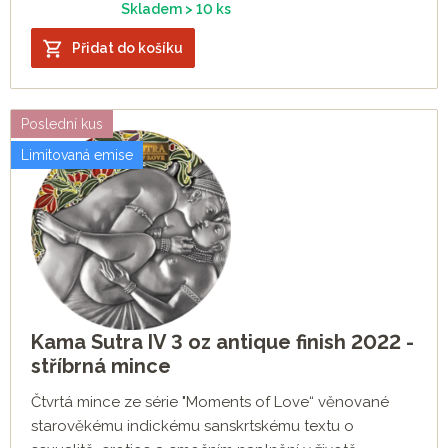
Skladem > 10 ks
Přidat do košíku
Poslední kus
Limitovaná emise
Kama Sutra IV 3 oz antique finish 2022 -
stříbrná mince
Čtvrtá mince ze série "Moments of Love“ věnované
starověkému indickému sanskrtskému textu o