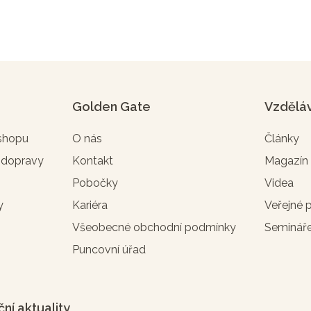
Golden Gate
Vzdělá
-shopu
O nás
Články
 dopravy
Kontakt
Magazí
Pobočky
Videa
y
Kariéra
Veřejné 
Všeobecné obchodní podmínky
Seminář
Puncovní úřad
ční aktuality