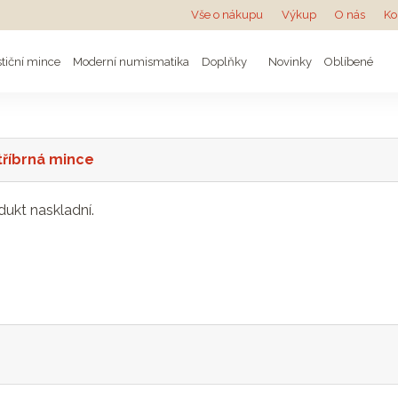
Vše o nákupu
Výkup
O nás
Ko
stiční mince
Moderní numismatika
Doplňky
Novinky
Oblíbené
stříbrná mince
dukt naskladní.