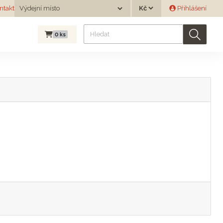
Měna
ntakt
Výdejní místo
Přihlášení
Výdejní místo
0
ks