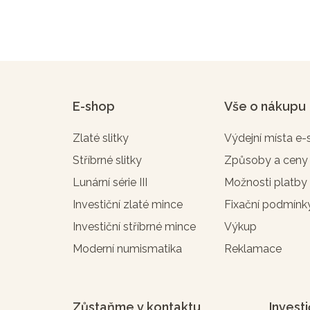
E-shop
Vše o nákupu
Zlaté slitky
Výdejní místa e
Stříbrné slitky
Způsoby a ceny
Lunární série III
Možnosti platby
Investiční zlaté mince
Fixační podmínk
Investiční stříbrné mince
Výkup
Moderní numismatika
Reklamace
Zůstaňme v kontaktu
Investi