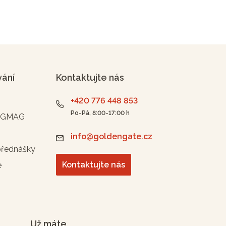
vání
Kontaktujte nás
+420 776 448 853
Po-Pá, 8:00-17:00 h
n GMAG
info@goldengate.cz
přednášky
Kontaktujte nás
e
Už máte