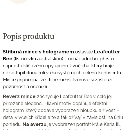
Popis produktu
Stříbrná mince s hologramem
oslavuje
Leafcutter
Bee
(listořezku australskou) – nenápadného, přesto
naprosto klíčového opylujícího živočicha, který hraje
nezastupitelnou roli v ekosystémech celého kontinentu.
Mince připomíná, že i ti nejmenší tvorové si zaslouží
pozornost a ocenění.
Reverz mince
zachycuje Leafcutter Bee v celé její
přirozené eleganci. Hlavní motiv doplňuje efektní
hologram, který dodává vyobrazení hloubku a živost –
detaily včelích křídel a těla tak ožívají v závislosti na úhlu
pohledu.
Na averzu
je vyobrazen portrét krále Karla III.,