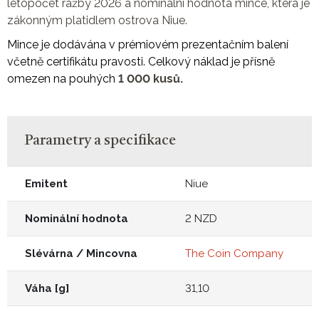
letopočet ražby 2026 a nominální hodnota mince, která je
zákonným platidlem ostrova Niue.
Mince je dodávána v prémiovém prezentačním balení
včetně certifikátu pravosti. Celkový náklad je přísně
omezen na pouhých
1 000 kusů.
Parametry a specifikace
Emitent
Niue
Nominální hodnota
2 NZD
Slévárna / Mincovna
The Coin Company
Váha [g]
31,10