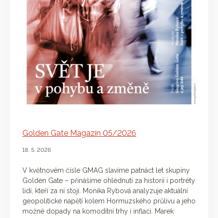
Golden Gate Magazín 05/2026
18. 5. 2026
V květnovém čísle GMAG slavíme patnáct let skupiny
Golden Gate – přinášíme ohlédnutí za historií i portréty
lidí, kteří za ní stojí. Monika Rybová analyzuje aktuální
geopolitické napětí kolem Hormuzského průlivu a jeho
možné dopady na komoditní trhy i inflaci. Marek