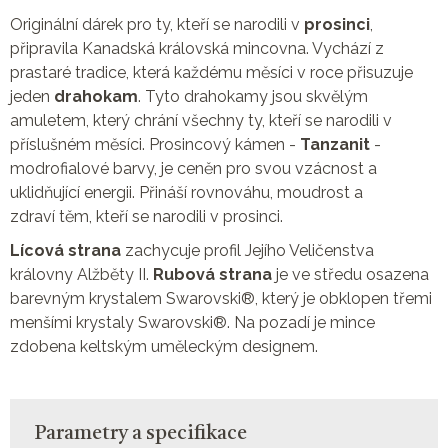
Originální dárek pro ty, kteří se narodili v
prosinci
,
připravila Kanadská královská mincovna. Vychází z
prastaré tradice, která každému měsíci v roce přisuzuje
jeden
drahokam
. Tyto drahokamy jsou skvělým
amuletem, který chrání všechny ty, kteří se narodili v
příslušném měsíci. Prosincový kámen -
Tanzanit
-
modrofialové barvy, je ceněn pro svou vzácnost a
uklidňující energii. Přináší rovnováhu, moudrost a
zdraví těm, kteří se narodili v prosinci.
Lícová strana
zachycuje profil Jejího Veličenstva
královny Alžběty II.
Rubová strana
je ve středu osazena
barevným krystalem Swarovski®, který je obklopen třemi
menšími krystaly Swarovski®. Na pozadí je mince
zdobena keltským uměleckým designem.
Parametry a specifikace