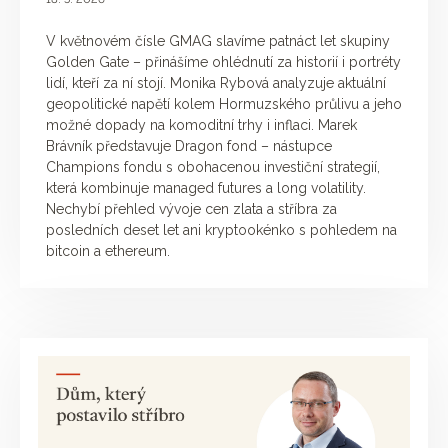
V květnovém čísle GMAG slavíme patnáct let skupiny
Golden Gate – přinášíme ohlédnutí za historií i portréty
lidí, kteří za ní stojí. Monika Rybová analyzuje aktuální
geopolitické napětí kolem Hormuzského průlivu a jeho
možné dopady na komoditní trhy i inflaci. Marek
Brávník představuje Dragon fond – nástupce
Champions fondu s obohacenou investiční strategií,
která kombinuje managed futures a long volatility.
Nechybí přehled vývoje cen zlata a stříbra za
posledních deset let ani kryptookénko s pohledem na
bitcoin a ethereum.