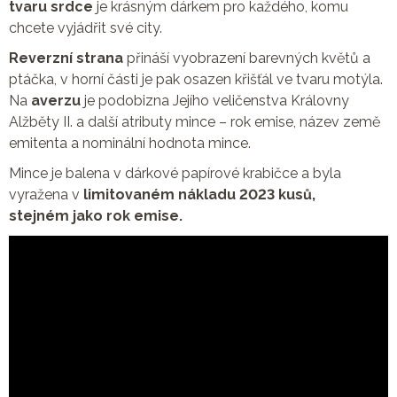
tvaru srdce
je krásným dárkem pro každého, komu
chcete vyjádřit své city.
Reverzní strana
přináší vyobrazení barevných květů a
ptáčka, v horní části je pak osazen křišťál ve tvaru motýla.
Na
averzu
je podobizna Jejího veličenstva Královny
Alžběty II. a další atributy mince – rok emise, název země
emitenta a nominální hodnota mince.
Mince je balena v dárkové papírové krabičce a byla
vyražena v
limitovaném nákladu 2023 kusů,
stejném jako rok emise.