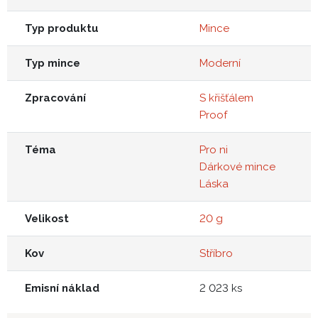
Typ produktu
Mince
Typ mince
Moderní
Zpracování
S křišťálem
Proof
Téma
Pro ni
Dárkové mince
Láska
Velikost
20 g
Kov
Stříbro
Emisní náklad
2 023 ks