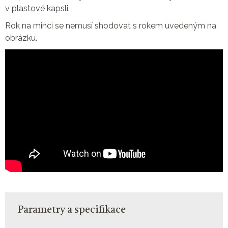
v plastové kapsli.
Rok na minci se nemusí shodovat s rokem uvedeným na
obrázku.
Parametry a specifikace