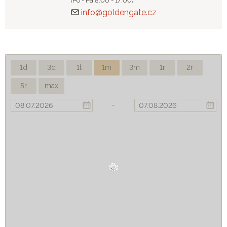
(Po - Pá 8:00 - 17:00)
info@goldengate.cz
1d
3d
1t
1m
3m
1r
2r
5r
max
-