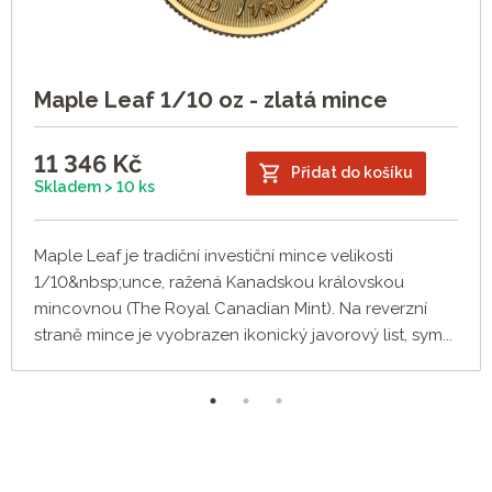
Maple Leaf 1/10 oz - zlatá mince
11 346
Kč
Přidat do košíku
Skladem > 10 ks
Maple Leaf je tradiční investiční mince velikosti
1/10&nbsp;unce, ražená Kanadskou královskou
mincovnou (The Royal Canadian Mint). Na reverzní
straně mince je vyobrazen ikonický javorový list, sym...