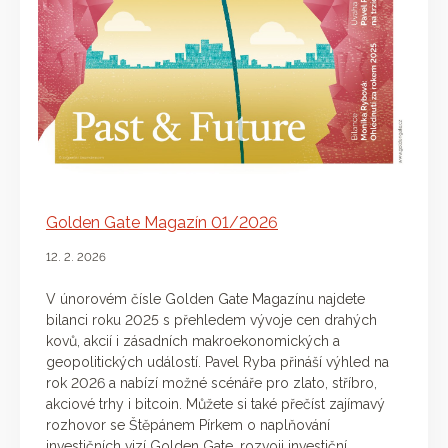
Golden Gate Magazín 01/2026
12. 2. 2026
V únorovém čísle Golden Gate Magazínu najdete
bilanci roku 2025 s přehledem vývoje cen drahých
kovů, akcií i zásadních makroekonomických a
geopolitických událostí. Pavel Ryba přináší výhled na
rok 2026 a nabízí možné scénáře pro zlato, stříbro,
akciové trhy i bitcoin. Můžete si také přečíst zajímavý
rozhovor se Štěpánem Pírkem o naplňování
investičních vizí Golden Gate, rozvoji investiční