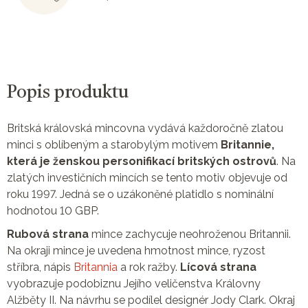
Popis produktu
Britská královská mincovna vydává každoročně zlatou
minci s oblíbeným a starobylým motivem
Britannie,
která je ženskou personifikací britských ostrovů
. Na
zlatých investičních mincích se tento motiv objevuje od
roku 1997. Jedná se o uzákoněné platidlo s nominální
hodnotou 10 GBP.
Rubová strana
mince zachycuje neohroženou Britannii.
Na okraji mince je uvedena hmotnost mince, ryzost
stříbra, nápis
Britannia
a rok ražby.
Lícová strana
vyobrazuje podobiznu Jejího veličenstva Královny
Alžběty II. Na návrhu se podílel designér Jody Clark. Okraj