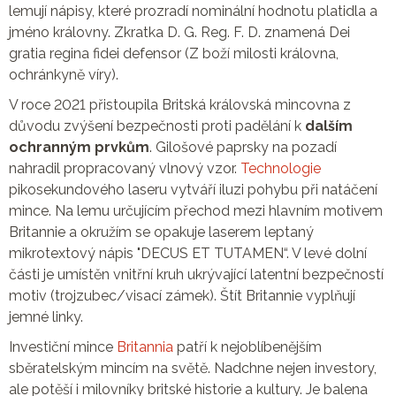
lemují nápisy, které prozradí nominální hodnotu platidla a
jméno královny. Zkratka D. G. Reg. F. D. znamená Dei
gratia regina fidei defensor (Z boží milosti královna,
ochránkyně víry).
V roce 2021 přistoupila Britská královská mincovna z
důvodu zvýšení bezpečnosti proti padělání k
dalším
ochranným prvkům
. Gilošové paprsky na pozadí
nahradil propracovaný vlnový vzor.
Technologie
pikosekundového laseru vytváří iluzi pohybu při natáčení
mince. Na lemu určujícím přechod mezi hlavním motivem
Britannie a okružím se opakuje laserem leptaný
mikrotextový nápis "DECUS ET TUTAMEN“. V levé dolní
části je umístěn vnitřní kruh ukrývající latentní bezpečností
motiv (trojzubec/visací zámek). Štít Britannie vyplňují
jemné linky.
Investiční mince
Britannia
patří k nejoblíbenějším
sběratelským mincím na světě. Nadchne nejen investory,
ale potěší i milovníky britské historie a kultury. Je balena