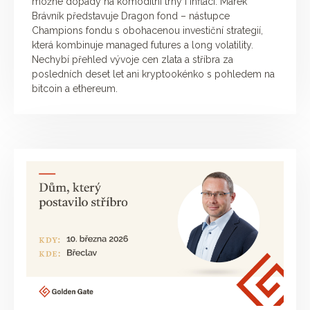
možné dopady na komoditní trhy i inflaci. Marek
Brávník představuje Dragon fond – nástupce
Champions fondu s obohacenou investiční strategií,
která kombinuje managed futures a long volatility.
Nechybí přehled vývoje cen zlata a stříbra za
posledních deset let ani kryptookénko s pohledem na
bitcoin a ethereum.