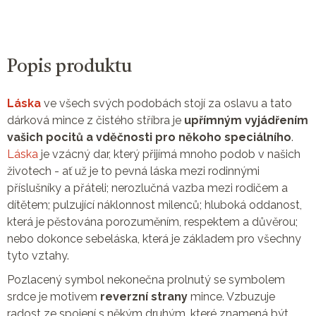
Popis produktu
Láska
ve všech svých podobách stojí za oslavu a tato
dárková mince z čistého stříbra je
upřímným vyjádřením
vašich pocitů a vděčnosti pro někoho speciálního
.
Láska
je vzácný dar, který přijímá mnoho podob v našich
životech - ať už je to pevná láska mezi rodinnými
příslušníky a přáteli; nerozlučná vazba mezi rodičem a
dítětem; pulzující náklonnost milenců; hluboká oddanost,
která je pěstována porozuměním, respektem a důvěrou;
nebo dokonce sebeláska, která je základem pro všechny
tyto vztahy.
Pozlacený symbol nekonečna prolnutý se symbolem
srdce je motivem
reverzní strany
mince. Vzbuzuje
radost ze spojení s někým druhým, které znamená být