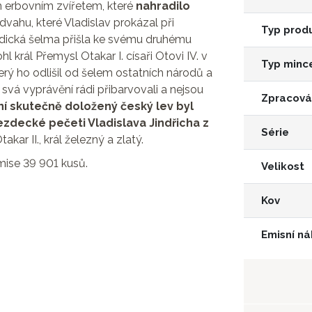
m erbovním zvířetem, které
nahradilo
odvahu, které Vladislav prokázal při
Typ prod
ldická šelma přišla ke svému druhému
 král Přemysl Otakar I. císaři Otovi IV. v
Typ minc
erý ho odlišil od šelem ostatních národů a
svá vyprávění rádi přibarvovali a nejsou
Zpracová
ní skutečně doložený český lev byl
zdecké pečeti Vladislava Jindřicha z
Série
ar II., král železný a zlatý.
mise 39 901 kusů.
Velikost
Kov
Emisní ná