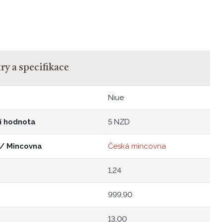
y a specifikace
Niue
í hodnota
5 NZD
 / Mincovna
Česká mincovna
1,24
999,90
13,00