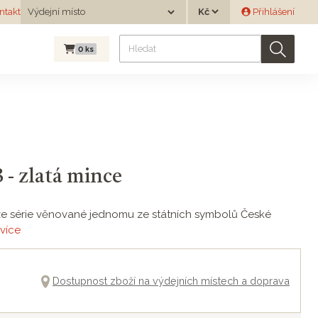
Měna
ntakt
Výdejní místo
Přihlášení
Výdejní místo
0
ks
 - zlatá mince
U ze série věnované jednomu ze státních symbolů České
více
Dostupnost zboží na výdejních místech a doprava