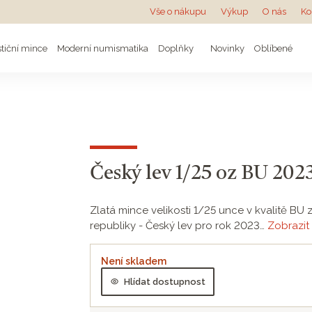
Vše o nákupu
Výkup
O nás
Ko
stiční mince
Moderní numismatika
Doplňky
Novinky
Oblíbené
Český lev 1/25 oz BU 2023
Zlatá mince velikosti 1/25 unce v kvalitě B
republiky - Český lev pro rok 2023…
Zobrazit 
Není skladem
Hlídat dostupnost