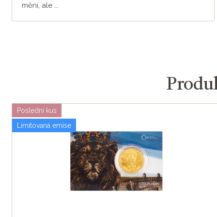
mění, ale ...
Produk
Poslední kus
Limitovaná emise