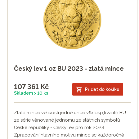
Český lev 1 oz BU 2023 - zlatá mince
107 361
Kč
Přidat do košíku
Skladem > 10 ks
Zlatá mince velikosti jedné unce v&nbsp;kvalitě BU
ze série věnované jednomu ze státních symbolů
České republiky - Český lev pro rok 2023.
Zpracování hlavního motivu mince se každoročně