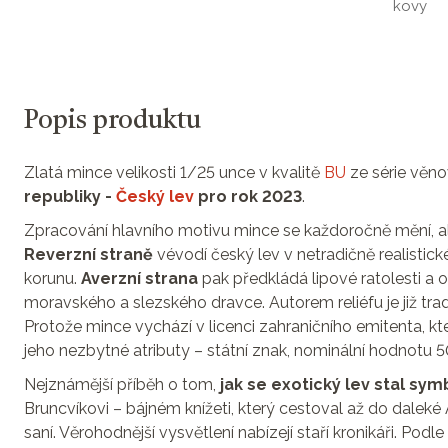
kovy
Popis produktu
Zlatá mince velikosti 1/25 unce v kvalitě
BU
ze série věn
republiky -
Český lev
pro rok 2023
.
Zpracování hlavního motivu mince se každoročně mění, a
Reverzní straně
vévodí český lev v netradičně realistic
korunu.
Averzní strana
pak předkládá lipové ratolesti a o
moravského a slezského dravce. Autorem reliéfu je již tra
Protože mince vychází v licenci zahraničního emitenta, kter
jeho nezbytné atributy – státní znak, nominální hodnot
Nejznámější příběh o tom,
jak se exotický lev stal s
Bruncvíkovi – bájném knížeti, který cestoval až do daleké Af
saní. Věrohodnější vysvětlení nabízejí staří kronikáři. Podle