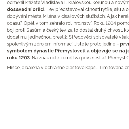
odměnil knížete Vladislava II. královskou korunou a nový
dosavadní orlici
. Lev představoval ctnosti rytíře, sílu a 
dobývání města Milána v císařových službách. A jak hera
ocasu? Opět v tom sehrálo roli hrdinství. Roku 1204 pomohl
boji proti Sasům a český lev za to dostal druhý chvost, kt
dodal mu jedinečnou prestiž. Středověcí spisovatelé však 
spolehlivým zdrojem informací. Jisté je proto jediné –
prv
symbolem dynastie Přemyslovců a objevuje se na je
roku 1203
. Na znak celé země lva povznesl až Přemysl Otak
Mince je balena v ochranné plastové kapsli. Limitovaná e