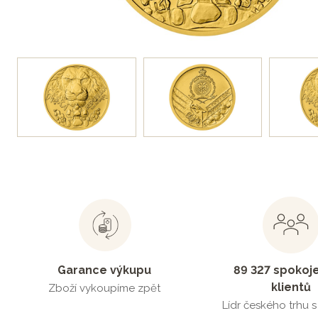
Garance výkupu
89 327 spokoj
klientů
Zboží vykoupíme zpět
Lídr českého trhu 