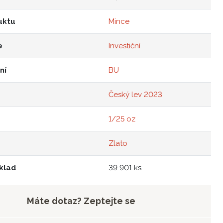
uktu
Mince
e
Investiční
ní
BU
Český lev 2023
1/25 oz
Zlato
klad
39 901 ks
Máte dotaz? Zeptejte se