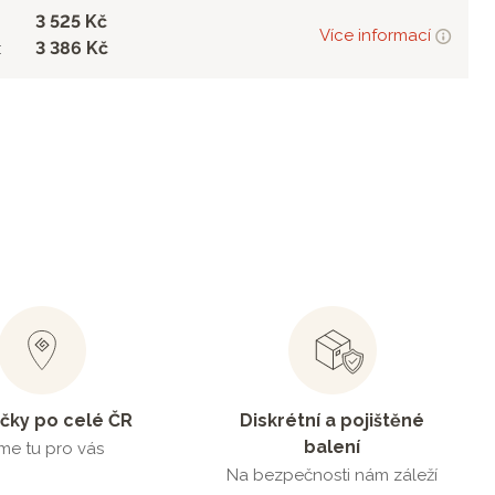
3 525 Kč
Více informací
3 386 Kč
:
čky po celé ČR
Diskrétní a pojištěné
balení
me tu pro vás
Na bezpečnosti nám záleží