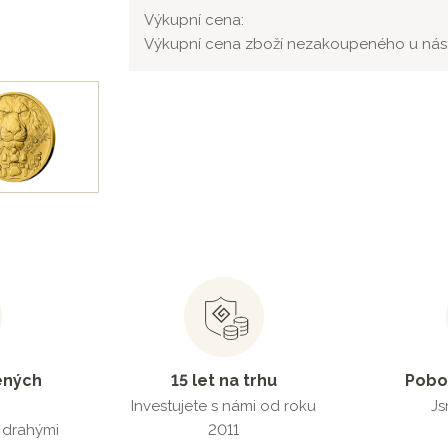
Výkupní cena:
Výkupní cena zboží nezakoupeného u nás
ených
15 let na trhu
Pobo
Investujete s námi od roku
Js
s drahými
2011