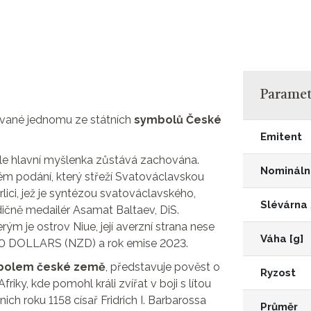
Parametr
ované jednomu ze státních
symbolů České
Emitent
le hlavní myšlenka zůstává zachována.
Nomináln
kém podání, který střeží Svatováclavskou
rlici, jež je syntézou svatováclavského,
Slévárna
dičně medailér Asamat Baltaev, DiS.
ým je ostrov Niue, její averzní strana nese
Váha [g]
u 50 DOLLARS (NZD) a rok emise 2023.
ymbolem české země
, představuje pověst o
Ryzost
riky, kde pomohl králi zvířat v boji s lítou
 nich roku 1158 císař Fridrich I. Barbarossa
Průměr