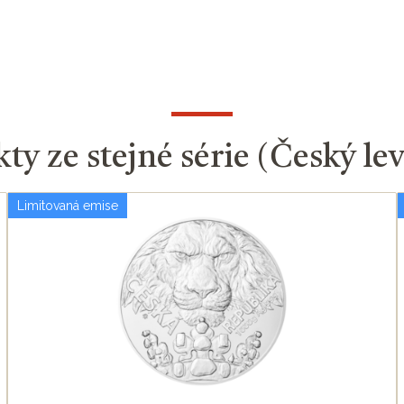
ty ze stejné série (Český le
Limitovaná emise