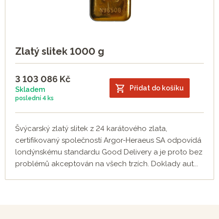
Zlatý slitek 1000 g
3 103 086
Kč
Přidat do košíku
Skladem
poslední
4 ks
Švýcarský zlatý slitek z 24 karátového zlata,
certifikovaný společností Argor-Heraeus SA odpovídá
londýnskému standardu Good Delivery a je proto bez
problémů akceptován na všech trzích. Doklady aut...