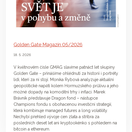
Golden Gate Magazín 05/2026
18. 5. 2026
V květnovém čísle GMAG slavíme patnáct let skupiny
Golden Gate – přinášíme ohlédnutí za historií i portréty
lidí, kteří za ní stojí. Monika Rybová analyzuje aktuální
geopolitické napětí kolem Hormuzského průlivu a jeho
možné dopady na komoditní trhy i inflaci. Marek
Brávník představuje Dragon fond – nástupce
Champions fondu s obohacenou investiční strategií,
která kombinuje managed futures a long volatility.
Nechybí přehled vývoje cen zlata a stříbra za
posledních deset let ani kryptookénko s pohledem na
bitcoin a ethereum.