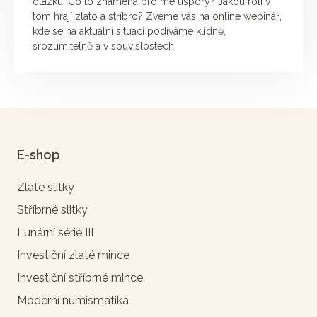
otázku: Co to znamená pro mé úspory? Jakou roli v
tom hrají zlato a stříbro? Zveme vás na online webinář,
kde se na aktuální situaci podíváme klidně,
srozumitelně a v souvislostech.
E-shop
Zlaté slitky
Stříbrné slitky
Lunární série III
Investiční zlaté mince
Investiční stříbrné mince
Moderní numismatika