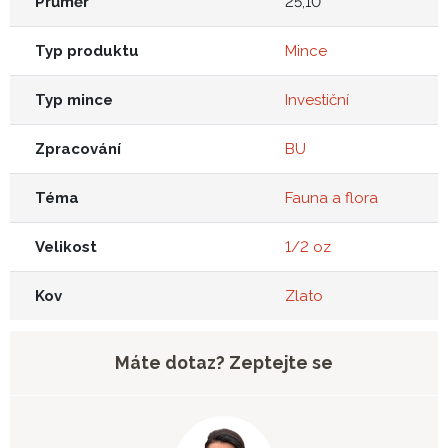
Průměr
25,10
Typ produktu
Mince
Typ mince
Investiční
Zpracování
BU
Téma
Fauna a flora
Velikost
1/2 oz
Kov
Zlato
Máte dotaz? Zeptejte se