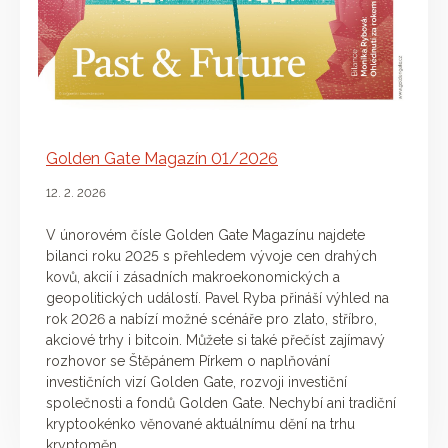
Golden Gate Magazín 01/2026
12. 2. 2026
V únorovém čísle Golden Gate Magazínu najdete
bilanci roku 2025 s přehledem vývoje cen drahých
kovů, akcií i zásadních makroekonomických a
geopolitických událostí. Pavel Ryba přináší výhled na
rok 2026 a nabízí možné scénáře pro zlato, stříbro,
akciové trhy i bitcoin. Můžete si také přečíst zajímavý
rozhovor se Štěpánem Pírkem o naplňování
investičních vizí Golden Gate, rozvoji investiční
společnosti a fondů Golden Gate. Nechybí ani tradiční
kryptookénko věnované aktuálnímu dění na trhu
kryptoměn.