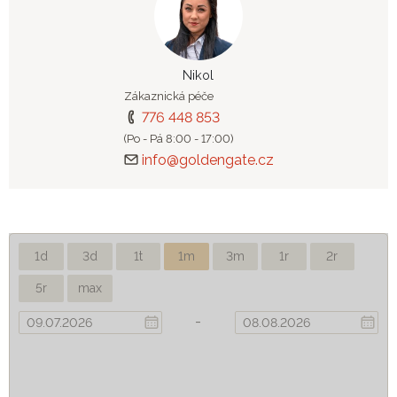
Nikol
Zákaznická péče
776 448 853
(Po - Pá 8:00 - 17:00)
info@goldengate.cz
1d
3d
1t
1m
3m
1r
2r
5r
max
-