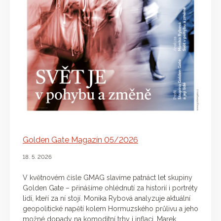
Golden Gate Magazín 05/2026
18. 5. 2026
V květnovém čísle GMAG slavíme patnáct let skupiny
Golden Gate – přinášíme ohlédnutí za historií i portréty
lidí, kteří za ní stojí. Monika Rybová analyzuje aktuální
geopolitické napětí kolem Hormuzského průlivu a jeho
možné dopady na komoditní trhy i inflaci. Marek