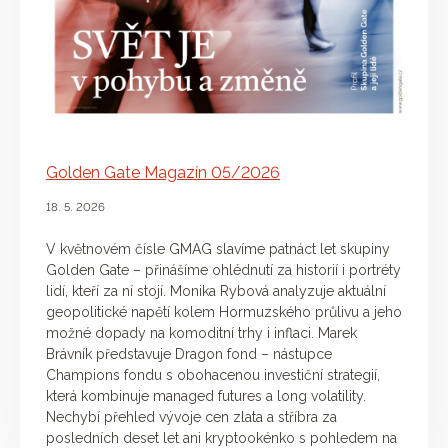
Golden Gate Magazín 05/2026
18. 5. 2026
V květnovém čísle GMAG slavíme patnáct let skupiny
Golden Gate – přinášíme ohlédnutí za historií i portréty
lidí, kteří za ní stojí. Monika Rybová analyzuje aktuální
geopolitické napětí kolem Hormuzského průlivu a jeho
možné dopady na komoditní trhy i inflaci. Marek
Brávník představuje Dragon fond – nástupce
Champions fondu s obohacenou investiční strategií,
která kombinuje managed futures a long volatility.
Nechybí přehled vývoje cen zlata a stříbra za
posledních deset let ani kryptookénko s pohledem na