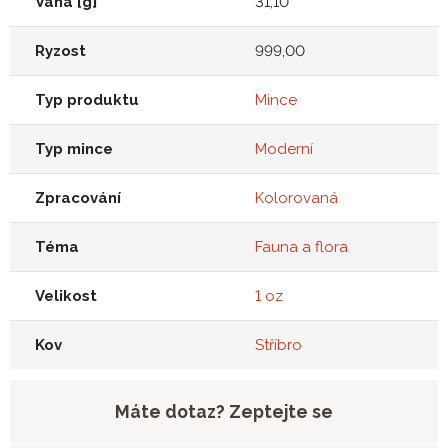
Váha [g]
31,10
Ryzost
999,00
Typ produktu
Mince
Typ mince
Moderní
Zpracování
Kolorovaná
Téma
Fauna a flora
Velikost
1 oz
Kov
Stříbro
Máte dotaz? Zeptejte se