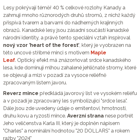
Lesy pokrývají téměř 40 % celkové rozlohy Kanady a
zahrnují mnoho různorodých druhů stromů, z nichž každý
přispívá tvarem a barvami do nádherných krajinných
obrazů. Kanadské lesy jsou zásadní součástí kanadské
národní identity, a právě tento speciální vztah inspiroval
nový vzor ’heart of the forest’
, který je vyobrazen na
této uncové stříbrné minci s motivem
Maple
Leaf
. Optický efekt má znázorňovat srdce kanadského
lesa, kde dominují mlhou zahalené jehličnaté stromy, které
se objevují a mizí v pozadí za vysoce reliéfně
zpracovaným listem javoru.
Reverz mince
předkládá javorový list ve vysokém reliéfu
a v pozadí je zpracovaný les symbolizující "srdce lesa".
Dále jsou zde uvedeny údaje o emitentovi, hmotnosti,
druhu kovu a ryzosti mince.
Averzní strana
nese portrét
Jeho veličenstva Karla III, který je doplněn nápisem
"Charles" a nominální hodnotou "20 DOLLARS" a rokem
ražby "2024"