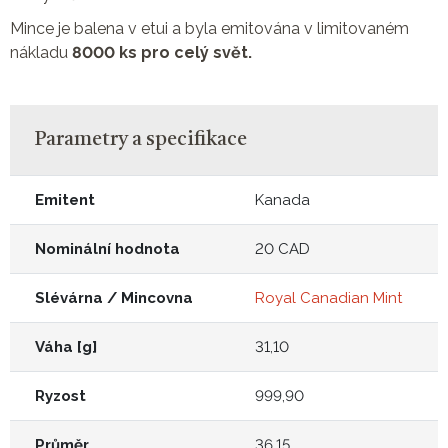
Mince je balena v etui a byla emitována v limitovaném
nákladu
8000 ks pro celý svět.
Parametry a specifikace
Emitent
Kanada
Nominální hodnota
20 CAD
Slévárna / Mincovna
Royal Canadian Mint
Váha [g]
31,10
Ryzost
999,90
Průměr
36,15