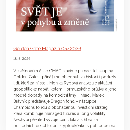
Golden Gate Magazín 05/2026
18. 5. 2026
V květnovém čísle GMAG slavíme patnáct let skupiny
Golden Gate – přinášíme ohlédnutí za historií i portréty
lidí, kteří za ní stojí. Monika Rybová analyzuje aktuální
geopolitické napětí kolem Hormuzského průlivu a jeho
možné dopady na komoditní trhy i inflaci. Marek
Brávník představuje Dragon fond – nástupce
Champions fondu s obohacenou investiční strategií,
která kombinuje managed futures a long volatility.
Nechybí přehled vývoje cen zlata a stříbra za
posledních deset let ani kryptookénko s pohledem na