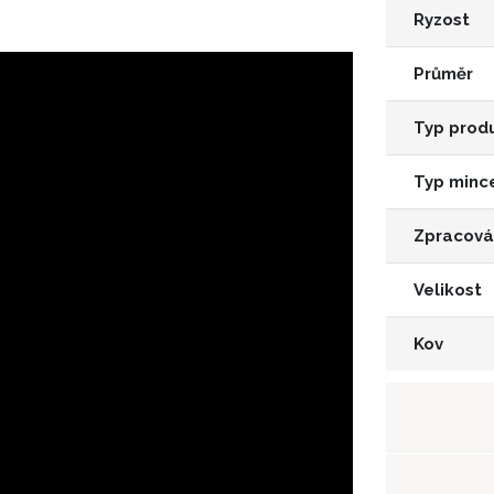
Ryzost
Průměr
Typ prod
Typ minc
Zpracová
Velikost
Kov