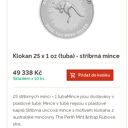
Klokan 25 x 1 oz (tuba) - stříbrná mince
49 338
Kč
Přidat do košíku
Skladem > 10 ks
25 stříbrných mincí = 1 tubaMince jsou dodávány v
plastové tubě. Mince v tubě nejsou v plastové
kapsli.Stříbrná uncová mince s motivem klokana z
australské mincovny The Perth Mint.&nbsp;Rubová
stra...