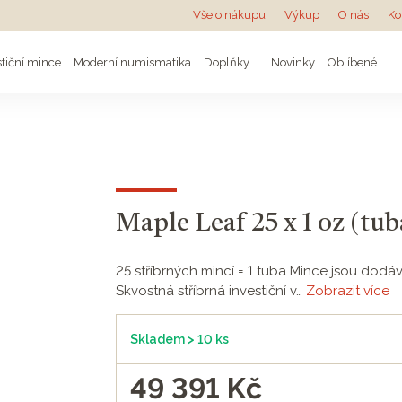
Vše o nákupu
Výkup
O nás
Ko
stiční mince
Moderní numismatika
Doplňky
Novinky
Oblíbené
Maple Leaf 25 x 1 oz (tub
25 stříbrných mincí = 1 tuba Mince jsou dodáv
Skvostná stříbrná investiční v…
Zobrazit více
Skladem > 10 ks
49 391
Kč