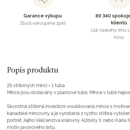
Garance výkupu
89 340 spokoj
klientů
Zboží vykoupíme zpět
Lídr českého trhu 
kovy
Popis produktu
25 stříbrných mincí = 1 tuba
Mince jsou dodávány v plastové tubě. Mince v tubě nejsou
Skvostná stříbrná investiční vroubkovaná mince s motiv
kanadské mincovny a je vyrobena z ryzího stříbra vytěžené
portrét Jejího Veličenstva královny Alžběty II. nebo Karla 
motiv javorového listu.