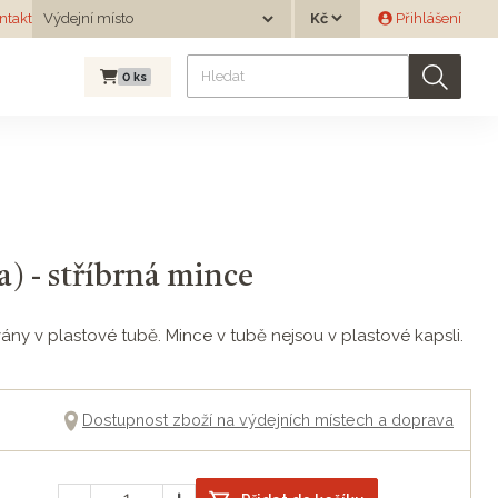
Měna
ntakt
Výdejní místo
Přihlášení
Výdejní místo
0
ks
a) - stříbrná mince
ány v plastové tubě. Mince v tubě nejsou v plastové kapsli.
Dostupnost zboží na výdejních místech a doprava