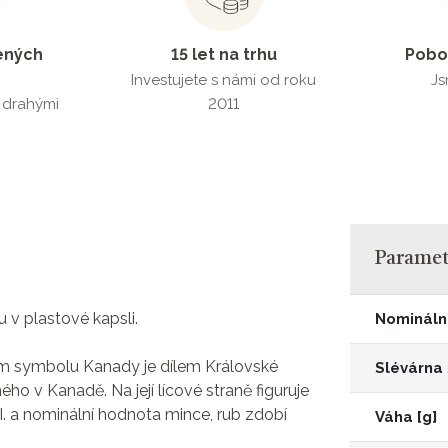
ených
15 let na trhu
Pobo
Investujete s námi od roku
Js
s drahými
2011
Parametr
 v plastové kapsli.
Nomináln
em symbolu Kanady je dílem Královské
Slévárna
ho v Kanadě. Na její lícové straně figuruje
III. a nominální hodnota mince, rub zdobí
Váha [g]