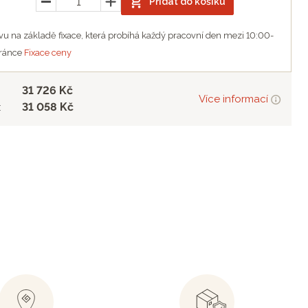
Přidat do košíku
u na základě fixace, která probíhá každý pracovní den mezi 10:00-
tránce
Fixace ceny
31 726 Kč
Více informací
31 058 Kč
: