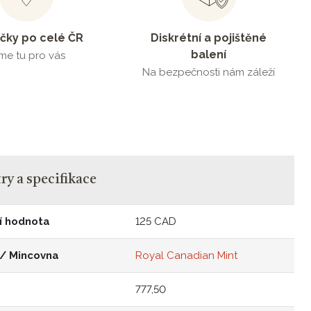
čky po celé ČR
Diskrétní a pojištěné
balení
me tu pro vás
Na bezpečnosti nám záleží
y a specifikace
í hodnota
125 CAD
 / Mincovna
Royal Canadian Mint
777,50