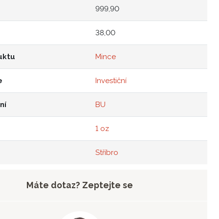
999,90
38,00
uktu
Mince
e
Investiční
ní
BU
1 oz
Stříbro
Máte dotaz? Zeptejte se