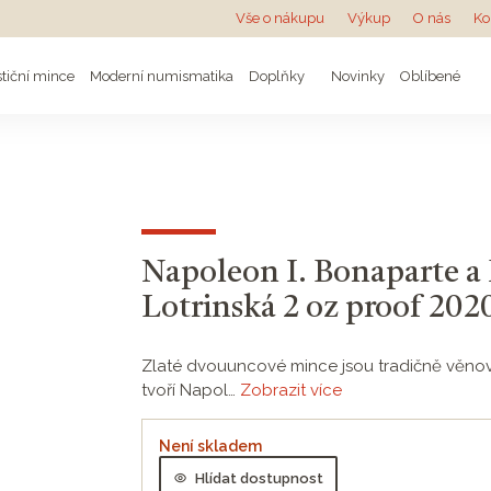
Vše o nákupu
Výkup
O nás
Ko
stiční mince
Moderní numismatika
Doplňky
Novinky
Oblíbené
Napoleon I. Bonaparte a
Lotrinská 2 oz proof 2020
Zlaté dvouuncové mince jsou tradičně věnov
tvoří Napol…
Zobrazit více
Není skladem
Hlídat dostupnost