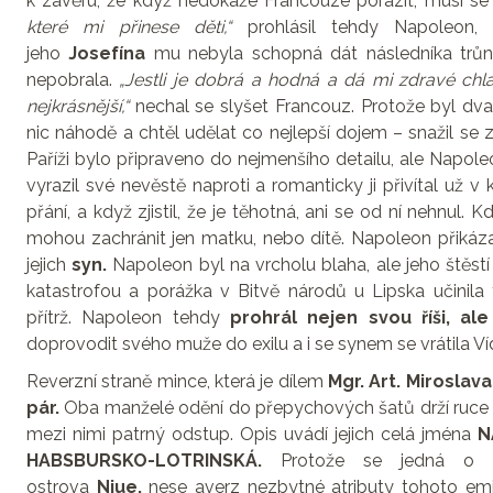
k závěru, že když nedokáže Francouze porazit, musí se 
které mi přinese děti,“
prohlásil tehdy Napoleon, 
jeho
Josefína
mu nebyla schopná dát následníka trůnu
nepobrala.
„Jestli je dobrá a hodná a dá mi zdravé chl
nejkrásnější,“
nechal se slyšet Francouz. Protože byl dvak
nic náhodě a chtěl udělat co nejlepší dojem – snažil se z
Paříži bylo připraveno do nejmenšího detailu, ale Napol
vyrazil své nevěstě naproti a romanticky ji přivítal už v 
přání, a když zjistil, že je těhotná, ani se od ní nehnul. Kdy
mohou zachránit jen matku, nebo dítě. Napoleon přikázal 
jejich
syn.
Napoleon byl na vrcholu blaha, ale jeho štěstí 
katastrofou a porážka v Bitvě národů u Lipska učinil
přítrž. Napoleon tehdy
prohrál nejen svou říši, ale
doprovodit svého muže do exilu a i se synem se vrátila Ví
Reverzní straně mince, která je dílem
Mgr. Art. Miroslava
pár.
Oba manželé odění do přepychových šatů drží ruce n
mezi nimi patrný odstup. Opis uvádí jejich celá jména
N
HABSBURSKO-LOTRINSKÁ.
Protože se jedná o mi
ostrova
Niue,
nese averz nezbytné atributy tohoto emi