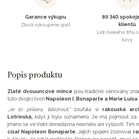
Garance výkupu
89 340 spokoj
klientů
Zboží vykoupíme zpět
Lídr českého trhu 
kovy
Popis produktu
Zlaté dvouuncové mince
jsou tradičně věnovány z
tuto dvojicí tvoří
Napoleon I. Bonaparte a Marie Luisa
„Je to příšera, lidožrout,“
zoufala si
rakouská arc
Lotrinská,
když jí bylo oznámeno, že má pojmout za 
jméno se ve Vídni donedávna nesmělo ani vyslovit. Tím
císař Napoleon Bonaparte.
Jejich spojení zosnoval
ra