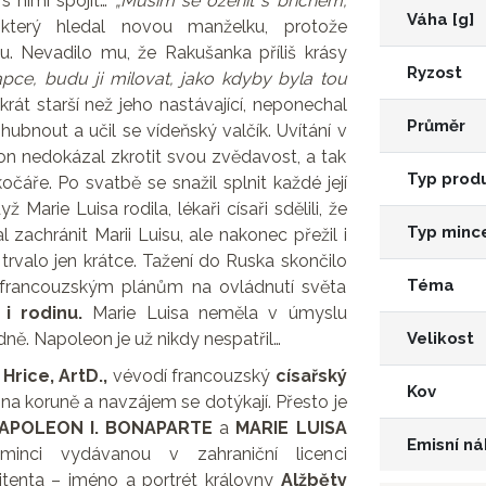
s nimi spojit…
„Musím se oženit s břichem,
Váha [g]
který hledal novou manželku, protože
. Nevadilo mu, že Rakušanka příliš krásy
Ryzost
apce, budu ji milovat, jako kdyby byla tou
rát starší než jeho nastávající, neponechal
Průměr
hubnout a učil se vídeňský valčík. Uvítání v
eon nedokázal zkrotit svou zvědavost, a tak
Typ prod
kočáře. Po svatbě se snažil splnit každé její
ž Marie Luisa rodila, lékaři císaři sdělili, že
Typ minc
zachránit Marii Luisu, ale nakonec přežil i
trvalo jen krátce. Tažení do Ruska skončilo
Téma
a francouzským plánům na ovládnutí světa
 i rodinu.
Marie Luisa neměla v úmyslu
dně. Napoleon je už nikdy nespatřil…
Velikost
 Hrice, ArtD.,
vévodí francouzský
císařský
Kov
a koruně a navzájem se dotýkají. Přesto je
APOLEON I. BONAPARTE
a
MARIE LUISA
Emisní ná
nci vydávanou v zahraniční licenci
tenta – jméno a portrét královny
Alžběty