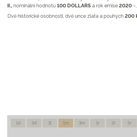
II.,
nominální hodnotu
100 DOLLARS
a rok emise
2020
–,
Dvě historické osobnosti, dvě unce zlata a pouhých
200 
1d
3d
1t
1m
3m
1r
2r
5r