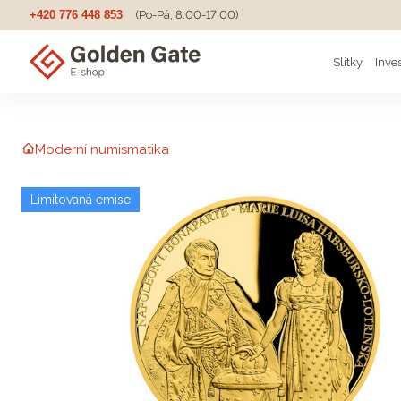
+420 776 448 853
(Po-Pá, 8:00-17:00)
Slitky
Inve
Moderní numismatika
Limitovaná emise