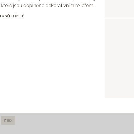
 které jsou doplněné dekorativním reliéfem.
kusů
mincí!
max