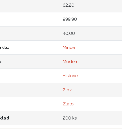
62,20
999,90
40,00
uktu
Mince
e
Moderní
Historie
2 oz
Zlato
klad
200 ks