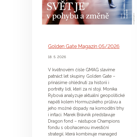
Golden Gate Magazín 05/2026
18. 5. 2026
V květnovém čísle GMAG slavíme
patnáct let skupiny Golden Gate –
přinášíme ohlédnutí za historií i
portréty lidí, kteří za ní stojí. Monika
Rybová analyzuje aktuální geopolitické
napětí kolem Hormuzského průlivu a
jeho možné dopady na komoditní trhy
i inflaci. Marek Brávník představuje
Dragon fond – nástupce Champions
fondu s obohacenou investiční
strategií, která kombinuje managed