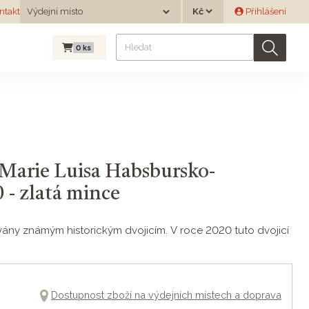
Měna
ntakt
Výdejní místo
Přihlášení
Výdejní místo
0
ks
 Marie Luisa Habsbursko-
 - zlatá mince
ány známým historickým dvojicím. V roce 2020 tuto dvojicí
Dostupnost zboží na výdejních místech a doprava