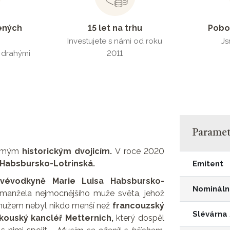
ených
15 let na trhu
Pobo
Investujete s námi od roku
Js
s drahými
2011
Parametr
námým
historickým dvojicím.
V roce 2020
 Habsbursko-Lotrinská.
Emitent
ivévodkyně Marie Luisa Habsbursko-
Nomináln
manžela nejmocnějšího muže světa, jehož
 mužem nebyl nikdo menší než
francouzský
Slévárna
kouský kancléř Metternich,
který dospěl