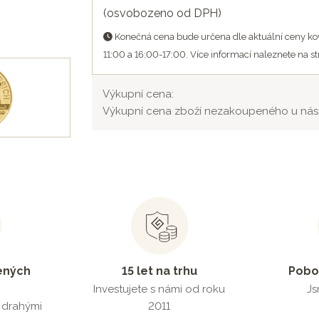
(osvobozeno od DPH)
Konečná cena bude určena dle aktuální ceny kov
11:00 a 16:00-17:00. Více informací naleznete na s
Výkupní cena:
Výkupní cena zboží nezakoupeného u nás
ených
15 let na trhu
Pobo
Investujete s námi od roku
Js
s drahými
2011