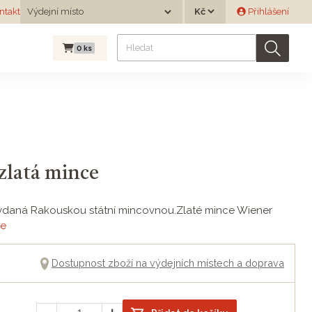
Měna
ntakt
Výdejní místo
Přihlášení
Výdejní místo
0
ks
 zlatá mince
e vydaná Rakouskou státní mincovnou.Zlaté mince Wiener
ce
Dostupnost zboží na výdejních místech a doprava