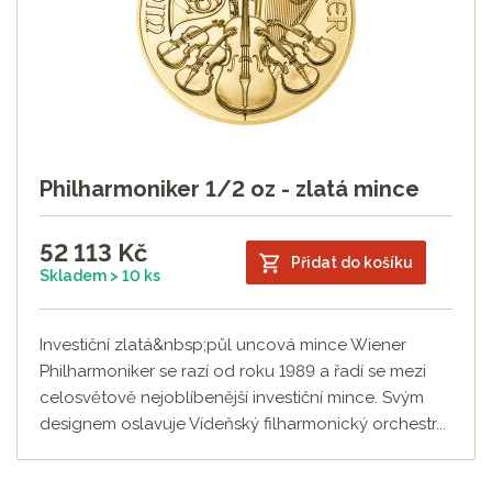
Philharmoniker 1/2 oz - zlatá mince
52 113
Kč
Přidat do košíku
Skladem > 10 ks
Investiční zlatá&nbsp;půl uncová mince Wiener
Philharmoniker se razí od roku 1989 a řadí se mezi
celosvětově nejoblíbenější investiční mince. Svým
designem oslavuje Vídeňský filharmonický orchestr...