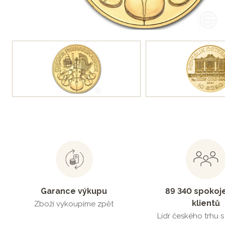
Garance výkupu
89 340 spokoj
klientů
Zboží vykoupíme zpět
Lídr českého trhu 