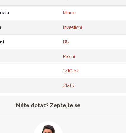
uktu
Mince
e
Investiční
ní
BU
Pro ni
1/10 oz
Zlato
Máte dotaz? Zeptejte se