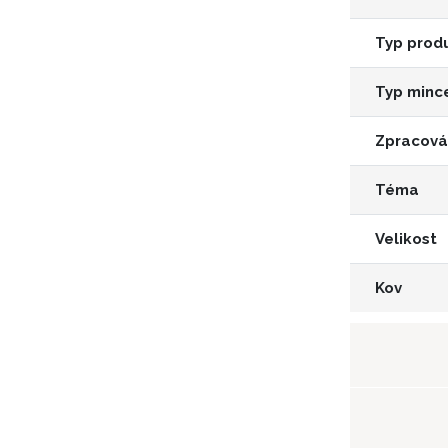
Typ prod
Typ minc
Zpracová
Téma
Velikost
Kov