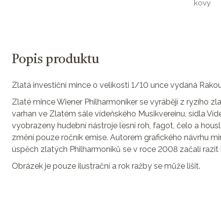
kovy
Popis produktu
Zlatá investiční mince o velikosti 1/10 unce vydaná Rako
Zlaté mince Wiener Philharmoniker se vyrábějí z ryzího zl
varhan ve Zlatém sále vídeňského Musikvereinu, sídla Víd
vyobrazeny hudební nástroje lesní roh, fagot, čelo a hous
změní pouze ročník emise. Autorem grafického návrhu mi
úspěch zlatých Philharmoniků se v roce 2008 začali razit i 
Obrázek je pouze ilustrační a rok ražby se může lišit.