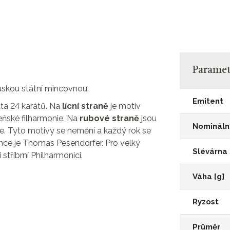
Parametr
uskou státní mincovnou.
Emitent
ata 24 karátů. Na
lícní straně
je motiv
eňské filharmonie. Na
rubové straně
jsou
Nomináln
le. Tyto motivy se nemění a každý rok se
nce je Thomas Pesendorfer. Pro velký
Slévárna
stříbrní Philharmonici.
Váha [g]
Ryzost
Průměr