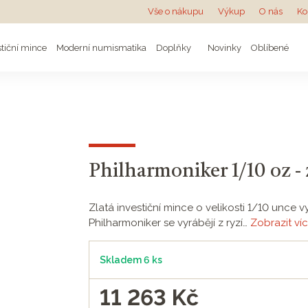
Vše o nákupu
Výkup
O nás
Ko
stiční mince
Moderní numismatika
Doplňky
Novinky
Oblíbené
Philharmoniker 1/10 oz -
Zlatá investiční mince o velikosti 1/10 unc
Philharmoniker se vyrábějí z ryzí…
Zobrazit ví
Skladem 6 ks
11 263
Kč