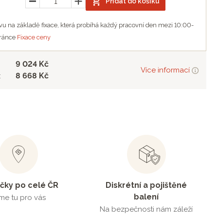
Přidat do košíku
u na základě fixace, která probíhá každý pracovní den mezi 10:00-
tránce
Fixace ceny
9 024 Kč
Více informací
8 668 Kč
:
čky po celé ČR
Diskrétní a pojištěné
balení
me tu pro vás
Na bezpečnosti nám záleží