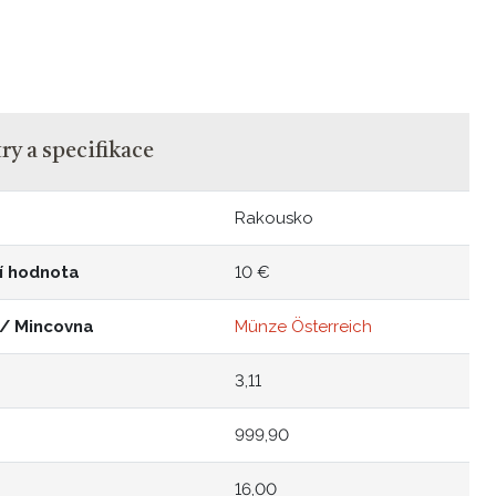
y a specifikace
Rakousko
í hodnota
10 €
 / Mincovna
Münze Österreich
3,11
999,90
16,00