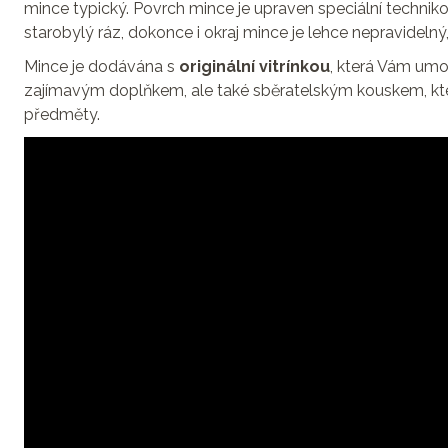
mince typický. Povrch mince je upraven speciální technik
starobylý ráz, dokonce i okraj mince je lehce nepravidelný
Mince je dodávána s
originální vitrínkou
, která Vám umož
zajímavým doplňkem, ale také sběratelským kouskem, kter
předměty.