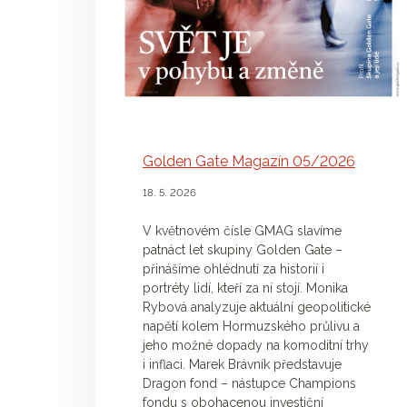
Golden Gate Magazín 05/2026
18. 5. 2026
V květnovém čísle GMAG slavíme
patnáct let skupiny Golden Gate –
přinášíme ohlédnutí za historií i
portréty lidí, kteří za ní stojí. Monika
Rybová analyzuje aktuální geopolitické
napětí kolem Hormuzského průlivu a
jeho možné dopady na komoditní trhy
i inflaci. Marek Brávník představuje
Dragon fond – nástupce Champions
fondu s obohacenou investiční