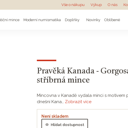
Vše o nákupu
Výkup
O nás
Ko
stiční mince
Moderní numismatika
Doplňky
Novinky
Oblíbené
Pravěká Kanada - Gorgosau
stříbrná mince
Mincovna v Kanadě vydala minci s motivem pr
dnešní Kana…
Zobrazit více
Není skladem
Hlídat dostupnost