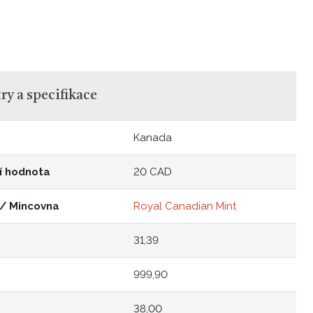
y a specifikace
Kanada
í hodnota
20 CAD
 / Mincovna
Royal Canadian Mint
31,39
999,90
38,00