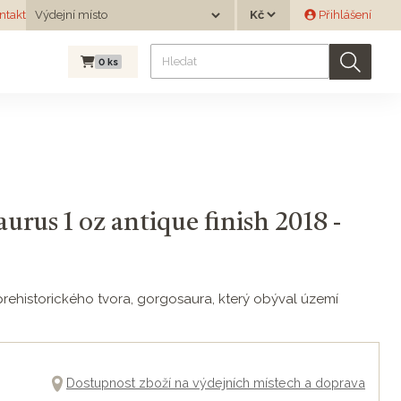
Měna
ntakt
Výdejní místo
Přihlášení
Výdejní místo
0
ks
rus 1 oz antique finish 2018 -
ehistorického tvora, gorgosaura, který obýval území
Dostupnost zboží na výdejních místech a doprava