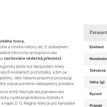
Parametr
ického tvora,
noha a mnoha miliony let. O důkladném
Emitent
anadská mincovna spolupracovala
la
zachována vědecká přesnost
.
Nomináln
rgonský ještěr, byl teropodem, který
Slévárna
alých kosterních pozůstatků, a tím se
štěry. Jeho tělesné proporce prozrazují,
Váha [g]
 něho stával poměrně nebezpečný predátor.
póze smrti. Nechybí ani pojmenování
Ryzost
asicky vyobrazuje královnu Alžbětu II.
a nápis D. G. Regina, který je pro kanadské
Průměr