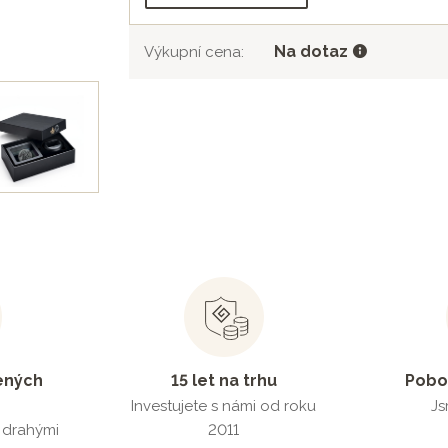
Na dotaz
Výkupní cena:
ených
15 let na trhu
Pobo
Investujete s námi od roku
Js
s drahými
2011