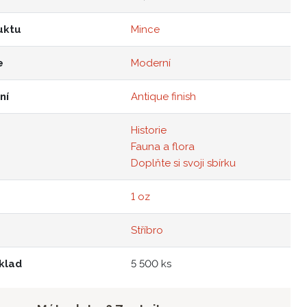
uktu
Mince
e
Moderní
ní
Antique finish
Historie
Fauna a flora
Doplňte si svoji sbírku
1 oz
Stříbro
klad
5 500 ks