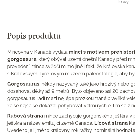
kovy
Popis produktu
Mincovna v Kanadě vydala
minci s motivem prehistor
gorgosaura
, který obýval území dnešní Kanady před m
provedení mince svědčí mimo jiné i fakt, že Královská k
s Královským Tyrellovým muzeem paleontologie, aby by
Gorgosaurus
, někdy nazývaný také jako hrozivý nebo go
dosahoval délky až 9 metrů! Bylo objeveno asi 20 zachov
gorgosaurus řadí mezi nejlépe prozkoumané pravěké veleje
že se nejspíše dokázal pohybovat velmi rychle, tím se z
Rubová strana
mince zachycuje gorgonského ještěra v 
ještěra a název emitující země Canada.
Lícová strana
kl
Uvedeno je i jméno královny, rok ražby, nominální hodnota 