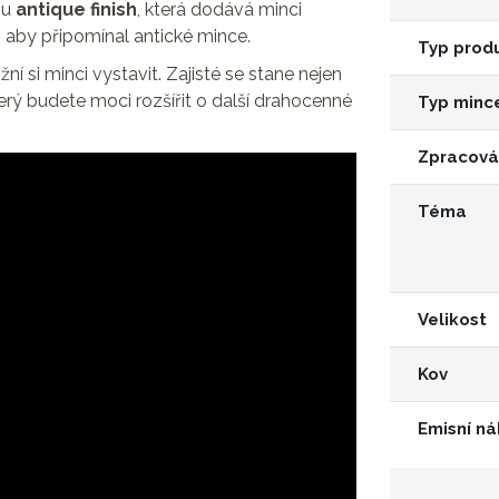
ou
antique finish
, která dodává minci
, aby připomínal antické mince.
Typ prod
ní si minci vystavit. Zajisté se stane nejen
ý budete moci rozšířit o další drahocenné
Typ minc
Zpracová
Téma
Velikost
Kov
Emisní ná