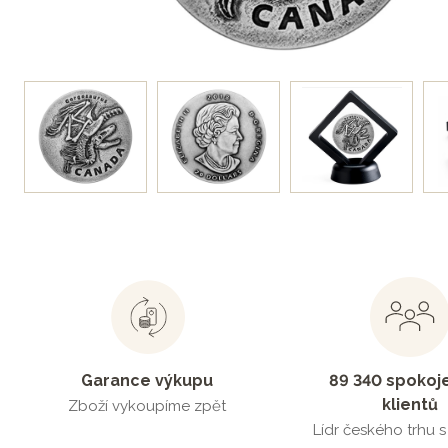
Garance výkupu
89 340 spokoj
klientů
Zboží vykoupíme zpět
Lídr českého trhu 