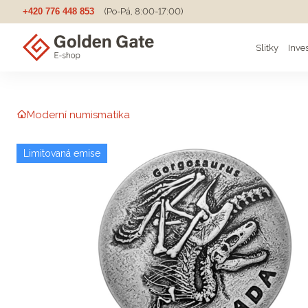
+420 776 448 853
(Po-Pá, 8:00-17:00)
Slitky
Inve
Moderní numismatika
Limitovaná emise