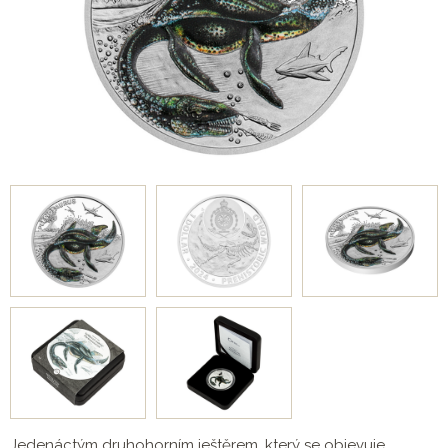
Jedenáctým druhohorním ještěrem, který se objevuje