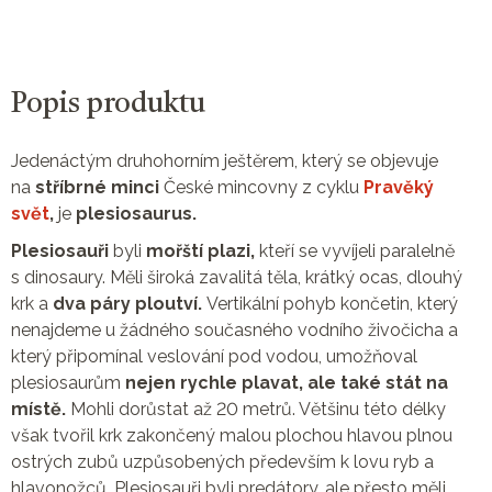
Popis produktu
Jedenáctým druhohorním ještěrem, který se objevuje
na
stříbrné minci
České mincovny z cyklu
Pravěký
svět
,
je
plesiosaurus.
Plesiosauři
byli
mořští plazi,
kteří se vyvíjeli paralelně
s dinosaury. Měli široká zavalitá těla, krátký ocas, dlouhý
krk a
dva páry ploutví.
Vertikální pohyb končetin, který
nenajdeme u žádného současného vodního živočicha a
který připomínal veslování pod vodou, umožňoval
plesiosaurům
nejen rychle plavat, ale také stát na
místě.
Mohli dorůstat až 20 metrů. Většinu této délky
však tvořil krk zakončený malou plochou hlavou plnou
ostrých zubů uzpůsobených především k lovu ryb a
hlavonožců. Plesiosauři byli predátory, ale přesto měli