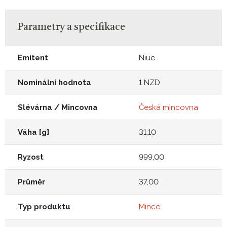
Parametry a specifikace
Emitent
Niue
Nominální hodnota
1 NZD
Slévárna / Mincovna
Česká mincovna
Váha [g]
31,10
Ryzost
999,00
Průměr
37,00
Typ produktu
Mince