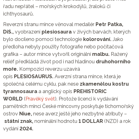
řadu nepřátel – mořských krokodýlů, žraloků či
ichthyosaurů.
Reverzní stranu mince věnoval medailér
Petr Patka,
DiS.,
vyobrazení
plesiosaura
v živých barvách, kterých
bylo docíleno pomocí technologie
kolorování.
Jako
předloha nebyly použity fotografie nebo počítačová
grafika – autor mince vytvořil originální
malbu.
Ražený
reliéf předkládá život pod i nad hladinou
druhohorního
moře.
Kompozici reverzu uzavírá
opis
PLESIOSAURUS.
Averzní strana mince, která je
společná celému cyklu, pak nese
zkamenělou kostru
tyrannosaura
a anglický opis
PREHISTORIC
WORLD
(
Pravěký svět
). Protože licenci k vydávání
pamětních mincí České mincovny poskytuje tichomořský
ostrov
Niue,
nese averz ještě jeho nezbytné atributy –
státní znak,
nominální hodnotu
1 DOLLAR
(NZD) a rok
vydání
2024.