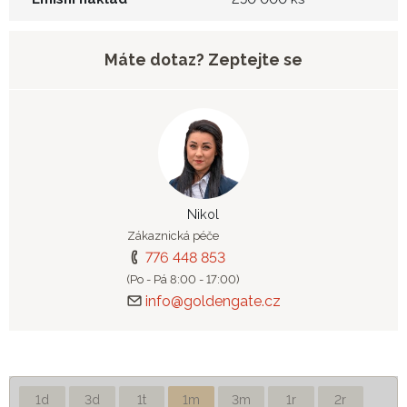
Máte dotaz? Zeptejte se
Nikol
Zákaznická péče
776 448 853
(Po - Pá 8:00 - 17:00)
info@goldengate.cz
1d
3d
1t
1m
3m
1r
2r