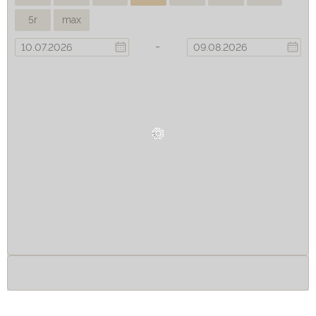
5r
max
-