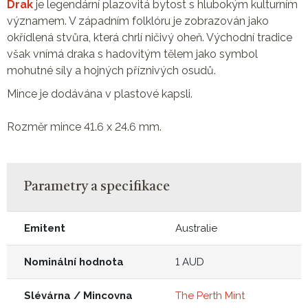
Drak
je legendární plazovitá bytost s hlubokým kulturním
významem. V západním folklóru je zobrazován jako
okřídlená stvůra, která chrlí ničivý oheň. Východní tradice
však vnímá draka s hadovitým tělem jako symbol
mohutné síly a hojných příznivých osudů.
Mince je dodávána v plastové kapsli.
Rozměr mince 41.6 x 24.6 mm.
Parametry a specifikace
Emitent
Australie
Nominální hodnota
1 AUD
Slévárna / Mincovna
The Perth Mint