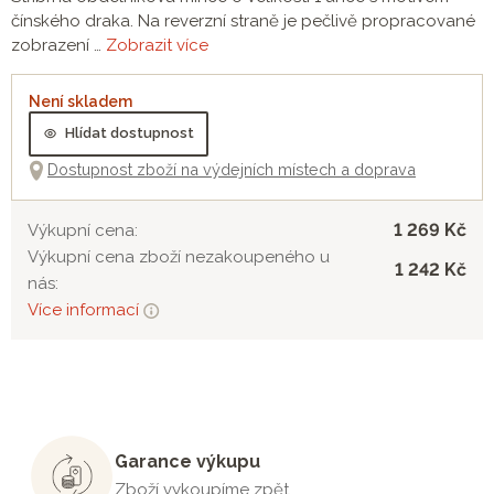
čínského draka. Na reverzní straně je pečlivě propracované
zobrazení …
Zobrazit více
Není skladem
Hlídat dostupnost
Dostupnost zboží na výdejních místech a doprava
1 269 Kč
Výkupní cena:
Výkupní cena zboží nezakoupeného u
1 242 Kč
nás:
Více informací
Garance výkupu
Zboží vykoupíme zpět