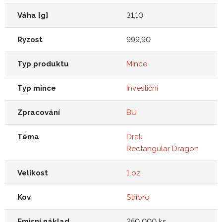
Váha [g]
31,10
Ryzost
999,90
Typ produktu
Mince
Typ mince
Investiční
Zpracování
BU
Téma
Drak
Rectangular Dragon
Velikost
1 oz
Kov
Stříbro
Emisní náklad
250 000 ks