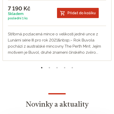
7 190
Kč
Přidat do košíku
Skladem
poslední
1 ks
Stříbrná pozlacená mince o velikosti jedné unce z
Lunární série III pro rok 2021&nbsp;– Rok Buvola
pochází z australské mincovny The Perth Mint. Jejím
motivem je Buvol, druhé znamení čínského zvěro...
Novinky a aktuality