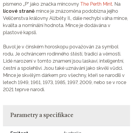
písmeno „P“ jako značka mincovny
The Perth Mint
. Na
lícové straně
mince je znázorněna podobizna jejího
Veličenstva královny Alžběty II., dále nechybí váha mince,
kvalita a nominální hodnota. Mince je dodávána v
plastové kapsli.
Buvol je v čínském horoskopu považován za symbol
rodu. Je ochráncem rodinného štěstí, tradicí a věrnosti.
Lidé narození v tomto znamení jsou laskaví, inteligentní,
čestní a spolehliví. Jsou také uznáváni jako skvělí vůdci.
Mince je skvělým dárkem pro všechny, kteří se narodili v
letech 1949, 1961, 1973, 1985, 1997, 2009, nebo se v roce
2021 teprve narodí.
Parametry a specifikace