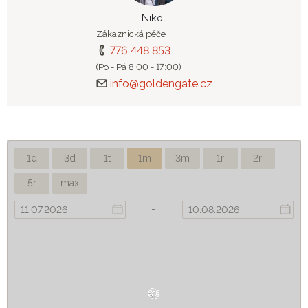
Nikol
Zákaznická péče
776 448 853
(Po - Pá 8:00 - 17:00)
info@goldengate.cz
1d
3d
1t
1m
3m
1r
2r
5r
max
-