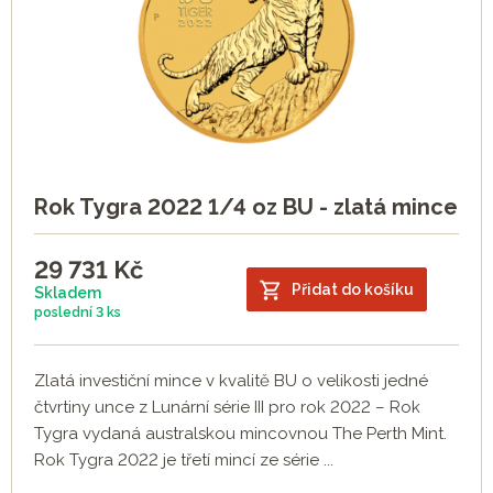
Rok Tygra 2022 1/4 oz BU - zlatá mince
29 731
Kč
Přidat do košíku
Skladem
poslední
3 ks
Zlatá investiční mince v kvalitě BU o velikosti jedné
čtvrtiny unce z Lunární série III pro rok 2022 – Rok
Tygra vydaná australskou mincovnou The Perth Mint.
Rok Tygra 2022 je třetí mincí ze série ...