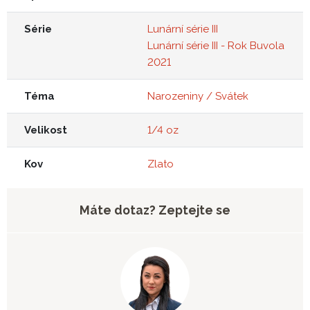
Série
Lunární série III
Lunární série III - Rok Buvola
2021
Téma
Narozeniny / Svátek
Velikost
1/4 oz
Kov
Zlato
Máte dotaz? Zeptejte se