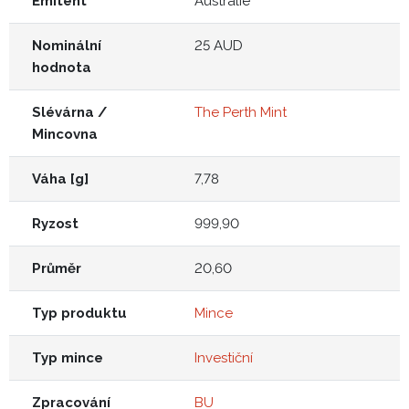
Emitent
Australie
Nominální
25 AUD
hodnota
Slévárna /
The Perth Mint
Mincovna
Váha [g]
7,78
Ryzost
999,90
Průměr
20,60
Typ produktu
Mince
Typ mince
Investiční
Zpracování
BU