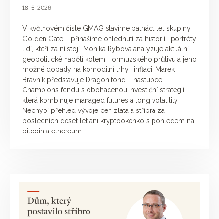
18. 5. 2026
V květnovém čísle GMAG slavíme patnáct let skupiny
Golden Gate – přinášíme ohlédnutí za historií i portréty
lidí, kteří za ní stojí. Monika Rybová analyzuje aktuální
geopolitické napětí kolem Hormuzského průlivu a jeho
možné dopady na komoditní trhy i inflaci. Marek
Brávník představuje Dragon fond – nástupce
Champions fondu s obohacenou investiční strategií,
která kombinuje managed futures a long volatility.
Nechybí přehled vývoje cen zlata a stříbra za
posledních deset let ani kryptookénko s pohledem na
bitcoin a ethereum.