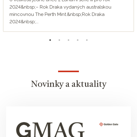
2024&nbsp;– Rok Draka vydaných australskou
mincovnou The Perth Mint.&nbsp;Rok Draka
2024&nbsp;...
Novinky a aktuality