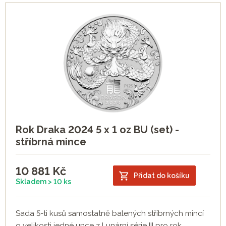
Rok Draka 2024 5 x 1 oz BU (set) -
stříbrná mince
10 881
Kč
Přidat do košíku
Skladem > 10 ks
Sada 5-ti kusů samostatně balených stříbrných mincí
o velikosti jedné unce z Lunární série III pro rok