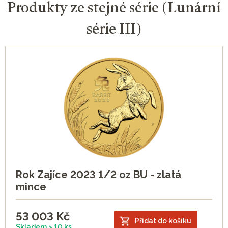
Produkty ze stejné série (Lunární
série III)
Rok Zajíce 2023 1/2 oz BU - zlatá
mince
53 003
Kč
Přidat do košíku
Skladem > 10 ks