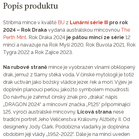
Popis produktu
Stříbrná mince v kvalitě
BU
z
Lunární série III
pro rok
2024 – Rok Draka
vydaná australskou mincovnou
The
Perth Mint
. Rok Draka 2024
je pátou mincí ze série
12
mincí a navazuje na Rok Myši 2020, Rok Buvola 2021, Rok
Tygra 2022 a Rok Zajíce 2023.
Na rubové straně
mince je vyobrazen vlnami obklopený
drak, jemuž z tlamy stéká voda. V čínské mytologii je totiž
drak uctíván jako božský vládce jezer, řek a moří. Výjev je
doplněn planoucí perlou, jakožto symbolem moudrosti.
Do návrhu je zahrnut čínský znak pro „draka“, nápis
„DRAGON 2024“ a mincovní značka „P125“ připomínající
125. výročí australské mincovny.
Lícová strana
nese
tradiční portrét Jeho Veličenstva Královny Alžběty II. Od
designerky Jody Clark. Podobizna vladařky je doplněna
obdobím její vlády „1952-2022“. Dále je na minci uveden