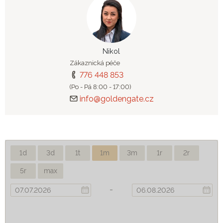
Nikol
Zákaznická péče
776 448 853
(Po - Pá 8:00 - 17:00)
info@goldengate.cz
1d
3d
1t
1m
3m
1r
2r
5r
max
-