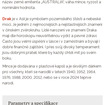
název země emitenta „AUSTRALIA“, váha mince, ryzost a
nominální hodnota.
Drak
je v Asii je symbolem pozemského štěstí a nebeské
moci. Je jedním z nejmocnějších a nejšťastnějších znamení
v čínském zvěrokruhu. Lidé narozeni ve znamení Draka
mají dle horoskopu neuvěřitelnou výdrž a pevné zdraví.
Často jsou velmi úspěšní v lásce i v zaměstnání a bývají i
dobře finančně zajištěni. I přes svůj divoký temperament
jsou dobrými přáteli, které by každý chtěl mít po svém
boku.
Mince je dodávána v plastové kapsli a je skvělým dárkem
pro všechny, kteří se narodili v letech 1940, 1952, 1964,
1976, 1988, 2000, 2012, nebo se v roce 2024 teprve
narodí.
Parametry a specifikace