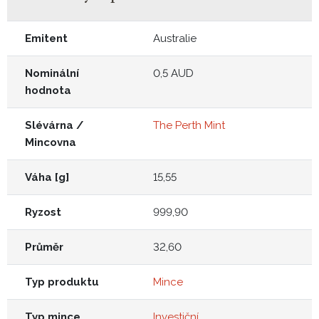
Emitent
Australie
Nominální
0,5 AUD
hodnota
Slévárna /
The Perth Mint
Mincovna
Váha [g]
15,55
Ryzost
999,90
Průměr
32,60
Typ produktu
Mince
Typ mince
Investiční