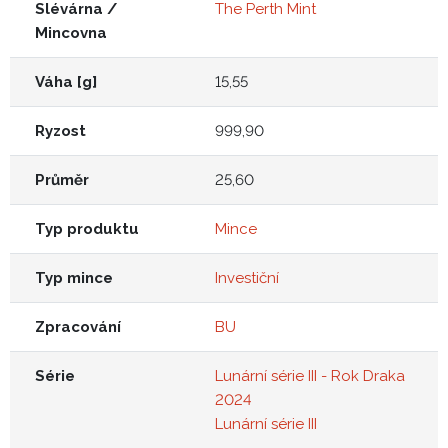
Slévárna /
The Perth Mint
Mincovna
Váha [g]
15,55
Ryzost
999,90
Průměr
25,60
Typ produktu
Mince
Typ mince
Investiční
Zpracování
BU
Série
Lunární série III - Rok Draka
2024
Lunární série III