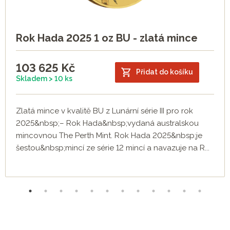
Rok Hada 2025 1 oz BU - zlatá mince
103 625
Kč
Přidat do košíku
Skladem > 10 ks
Zlatá mince v kvalitě BU z Lunární série III pro rok
2025&nbsp;– Rok Hada&nbsp;vydaná australskou
mincovnou The Perth Mint. Rok Hada 2025&nbsp;je
šestou&nbsp;mincí ze série 12 mincí a navazuje na R...