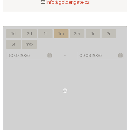
info@goldengate.cz
1d
3d
1t
1m
3m
1r
2r
5r
max
-