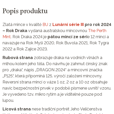
Popis produktu
Zlatá mince v kvalitě
BU
z
Lunární série III
pro rok 2024
– Rok Draka
vydaná australskou mincovnou
The Perth
Mint
. Rok Draka 2024 je
pátou mincí ze séri
e 12 mincí a
navazuje na Rok Myši 2020, Rok Buvola 2021, Rok Tygra
2022 a Rok Zajíce 2023.
Rubová strana
zobrazuje draka na vodních vlnách a
mlhou kolem jeho těla. Do návrhu je zahrnut čínský znak
pro „draka“, nápis „DRAGON 2024“ a mincovní značka
„P125“, která připomíná 125. výročí založení mincovny.
Reversní strana mincí o váze 1 oz, 2 oz a 10 oz obsahuje
navíc bezpečnostní prvek v podobě písmene uvnitř vzoru.
Je vyvedeno tzv. mikro rytím a je viditelné pouze pod
lupou.
Lícová strana
nese tradiční portrét Jeho Veličenstva