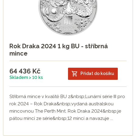
Rok Draka 2024 1 kg BU - stříbrná
mince
64 436
Kč
Přidat do košíku
Skladem > 10 ks
Stříbrná mince v kvalitě BU z&nbsp;Lunární série III pro
rok 2024 – Rok Draka&nbsp;vydaná australskou
mincovnou The Perth Mint. Rok Draka 2024&nbsp;je
pátou mincí ze série&nbsp;12 mincí a navazuje ...