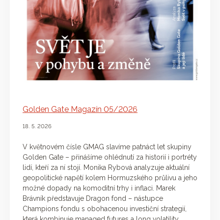
Golden Gate Magazín 05/2026
18. 5. 2026
V květnovém čísle GMAG slavíme patnáct let skupiny
Golden Gate – přinášíme ohlédnutí za historií i portréty
lidí, kteří za ní stojí. Monika Rybová analyzuje aktuální
geopolitické napětí kolem Hormuzského průlivu a jeho
možné dopady na komoditní trhy i inflaci. Marek
Brávník představuje Dragon fond – nástupce
Champions fondu s obohacenou investiční strategií,
která kombinuje managed futures a long volatility.