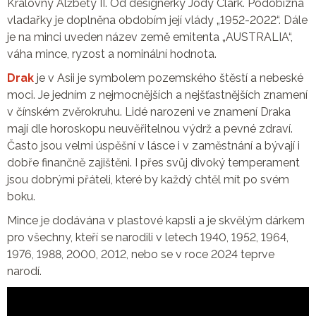
Královny Alžběty II. Od designerky Jody Clark. Podobizna
vladařky je doplněna obdobím její vlády „1952-2022“. Dále
je na minci uveden název země emitenta „AUSTRALIA“,
váha mince, ryzost a nominální hodnota.
Drak
je v Asii je symbolem pozemského štěstí a nebeské
moci. Je jedním z nejmocnějších a nejšťastnějších znamení
v čínském zvěrokruhu. Lidé narozeni ve znamení Draka
mají dle horoskopu neuvěřitelnou výdrž a pevné zdraví.
Často jsou velmi úspěšní v lásce i v zaměstnání a bývají i
dobře finančně zajištěni. I přes svůj divoký temperament
jsou dobrými přáteli, které by každý chtěl mít po svém
boku.
Mince je dodávána v plastové kapsli a je skvělým dárkem
pro všechny, kteří se narodili v letech 1940, 1952, 1964,
1976, 1988, 2000, 2012, nebo se v roce 2024 teprve
narodí.