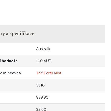
y a specifikace
Australie
í hodnota
100 AUD
 / Mincovna
The Perth Mint
31,10
999,90
32,60