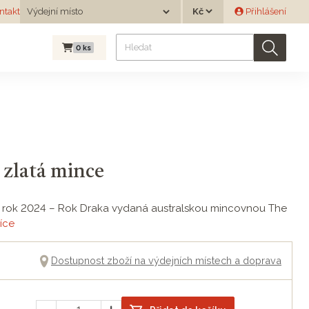
Měna
ntakt
Výdejní místo
Přihlášení
Výdejní místo
0
ks
 zlatá mince
 pro rok 2024 – Rok Draka vydaná australskou mincovnou The
íce
Dostupnost zboží na výdejních místech a doprava