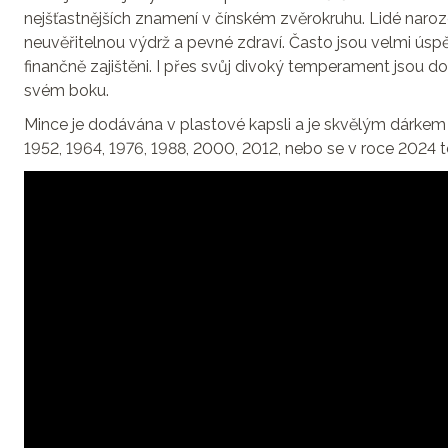
nejšťastnějších znamení v čínském zvěrokruhu. Lidé naro
neuvěřitelnou výdrž a pevné zdraví. Často jsou velmi úspěš
finančně zajištěni. I přes svůj divoký temperament jsou do
svém boku.
Mince je dodávána v plastové kapsli a je skvělým dárkem p
1952, 1964, 1976, 1988, 2000, 2012, nebo se v roce 2024 t