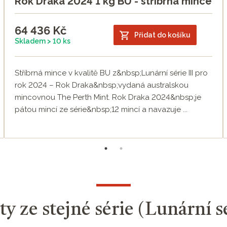
Rok Draka 2024 1 kg BU - stříbrná mince
64 436
Kč
Přidat do košíku
Skladem > 10 ks
Stříbrná mince v kvalitě BU z&nbsp;Lunární série III pro
rok 2024 – Rok Draka&nbsp;vydaná australskou
mincovnou The Perth Mint. Rok Draka 2024&nbsp;je
pátou mincí ze série&nbsp;12 mincí a navazuje ...
y ze stejné série (Lunární sé