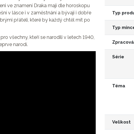
zeni ve znamení Draka mají dle horoskopu
ní v lásce i v zaměstnání a bývají i dobře
Typ prod
brými přáteli, které by každý chtěl mít po
Typ minc
ro všechny, kteří se narodili v letech 1940,
Zpracová
eprve narodí.
Série
Téma
Velikost