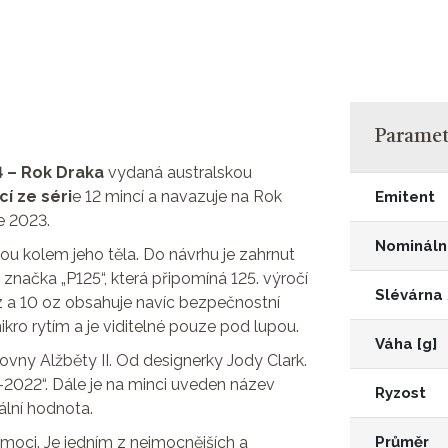
Parametr
 – Rok Draka
vydaná australskou
í ze séri
e 12 mincí a navazuje na Rok
Emitent
e 2023.
Nomináln
u kolem jeho těla. Do návrhu je zahrnut
značka „P125“, která připomíná 125. výročí
Slévárna
oz a 10 oz obsahuje navíc bezpečnostní
kro rytím a je viditelné pouze pod lupou.
Váha [g]
lovny Alžběty II. Od designerky Jody Clark.
-2022“. Dále je na minci uveden název
Ryzost
lní hodnota.
moci. Je jedním z nejmocnějších a
Průměr