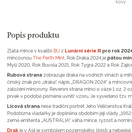
kovy
Popis produktu
Zlatá mince v kvalitě
BU
z
Lunární série III
pro rok 2024
mincovnou
The Perth Mint
. Rok Draka 2024 je
pátou minc
Myši 2020, Rok Buvola 2021, Rok Tygra 2022 a Rok Zajíc
Rubová strana
zobrazuje draka na vodních vlnách a mlho
čínský znak pro „draka“, nápis „DRAGON 2024“ a mincovní 
založení mincovny. Reversní strana mincí o váze 1 oz, 2 
prvek v podobě písmene uvnitř vzoru. Je vyvedeno tzv. mi
Lícová strana
nese tradiční portrét Jeho Veličenstva Krá
Podobizna vladařky je doplněna obdobím její vlády „1952
země emitenta „AUSTRALIA“, váha mince, ryzost a nominá
Drak
je v Asii je symbolem pozemského štěstí a nebeské 