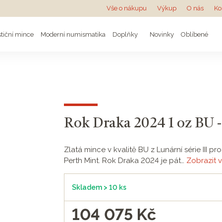
Vše o nákupu
Výkup
O nás
Ko
stiční mince
Moderní numismatika
Doplňky
Novinky
Oblíbené
Rok Draka 2024 1 oz BU -
Zlatá mince v kvalitě BU z Lunární série III
Perth Mint. Rok Draka 2024 je pát…
Zobrazit v
Skladem > 10 ks
104 075
Kč