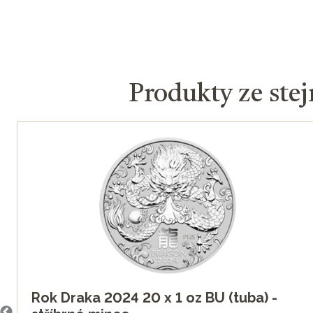
Produkty ze stej
Rok Draka 2024 20 x 1 oz BU (tuba) -