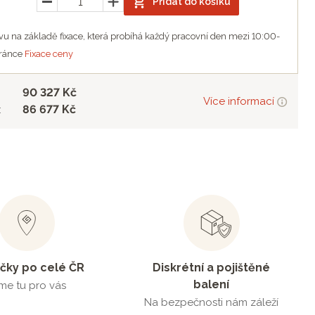
Přidat do košíku
u na základě fixace, která probíhá každý pracovní den mezi 10:00-
tránce
Fixace ceny
90 327 Kč
Více informací
86 677 Kč
:
čky po celé ČR
Diskrétní a pojištěné
balení
me tu pro vás
Na bezpečnosti nám záleží