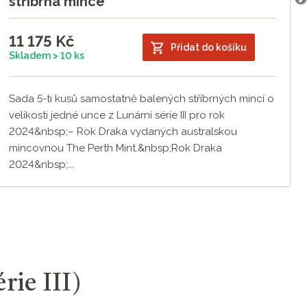
stříbrná mince
11 175
Kč
Přidat do košíku
Skladem > 10 ks
Sada 5-ti kusů samostatně balených stříbrných mincí o
velikosti jedné unce z Lunární série III pro rok
2024&nbsp;– Rok Draka vydaných australskou
mincovnou The Perth Mint.&nbsp;Rok Draka
2024&nbsp;...
rie III)