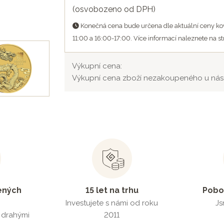
(osvobozeno od DPH)
Konečná cena bude určena dle aktuální ceny kov
11:00 a 16:00-17:00. Více informací naleznete na s
Výkupní cena:
Výkupní cena zboží nezakoupeného u nás
ených
15 let na trhu
Pobo
Investujete s námi od roku
Js
s drahými
2011