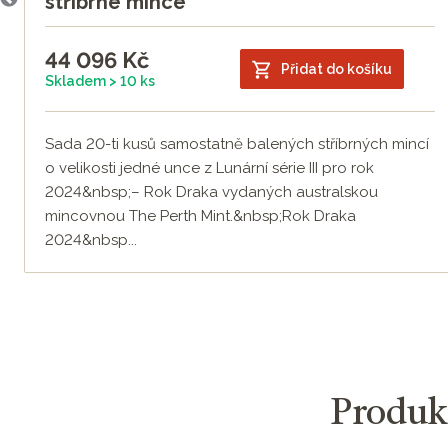
e
stříbrné mince
44 096
Kč
Přidat do košíku
Skladem > 10 ks
Sada 20-ti kusů samostatně balených stříbrných mincí
o velikosti jedné unce z Lunární série III pro rok
2024&nbsp;– Rok Draka vydaných australskou
mincovnou The Perth Mint.&nbsp;Rok Draka
2024&nbsp...
Produkt