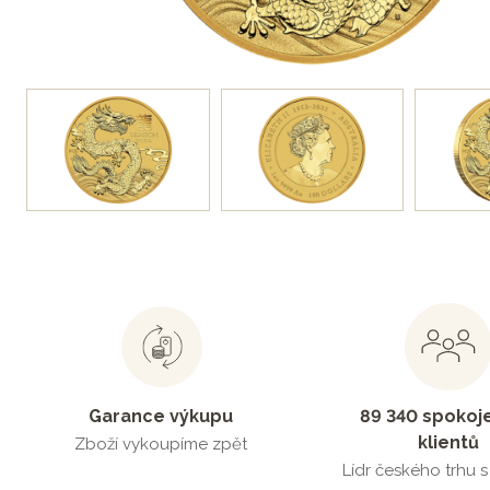
Garance výkupu
89 340 spokoj
klientů
Zboží vykoupíme zpět
Lídr českého trhu 