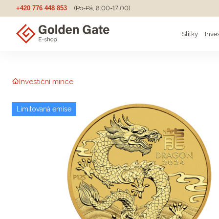
+420 776 448 853
(Po-Pá, 8:00-17:00)
Slitky
Inve
Investiční mince
Limitovaná emise