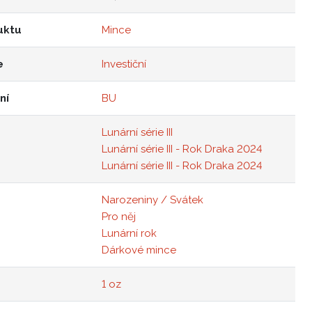
uktu
Mince
e
Investiční
ní
BU
Lunární série III
Lunární série III - Rok Draka 2024
Lunární série III - Rok Draka 2024
Narozeniny / Svátek
Pro něj
Lunární rok
Dárkové mince
1 oz