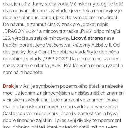
drak, jemuž z tlamy stéká voda. V čínské mytologii je totiž
drak uctíván jako božský vládce jezer, řek a moří. Výjev je
doplněn planoucí perlou, jakožto symbolem moudrosti.
Do návrhu je zahrnut čínský znak pro „draka“, nápis
„DRAGON 2024“ a mincovní značka „P125“ připomínající
125. výročí australské mincovny.
Lícová strana
nese
tradiční portrét Jeho Veličenstva Královny Alžběty II. Od
designerky Jody Clark. Podobizna vladařky je doplněna
obdobím její vlády „1952-2022“. Dále je na minci uveden
název země emitenta „AUSTRALIA“, váha mince, ryzost a
nominální hodnota.
Drak
je v Asii je symbolem pozemského štěstí a nebeské
moci. Je jedním z nejmocnějších a nejšťastnějších znamení
v čínském zvěrokruhu. Lidé narozeni ve znamení Draka
mají dle horoskopu neuvěřitelnou výdrž a pevné zdraví.
Často jsou velmi úspěšní v lásce i v zaměstnání a bývají i
dobře finančně zajištěni. I přes svůj divoký temperament
jsou dobrými přáteli, které by každý chtěl mít po svém