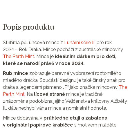
Popis produktu
Stříbrná půl uncová mince z
Lunární série III
pro rok
2024 – Rok Draka. Mince pochází z australské mincovny
The Perth Mint
. Mince je
ideálním dárkem pro děti,
které se narodí právě v roce 2024.
Rub mince
zobrazuje barevné vyobrazení roztomilého
mladého dráčka. Součástí designu je také čínský znak pro
draka a legendární písmeno „P“ jako značka mincovny
The
Perth Mint
. Na
lícové straně
mince je tradičně
znázorněna podobizna jejího Veličenstva královny Alžběty
II., dále nechybí váha mince a nominální hodnota.
Mince dodávána v
průhledné etuji a zabalena
v originální papírové krabičce
s motivem mláděte