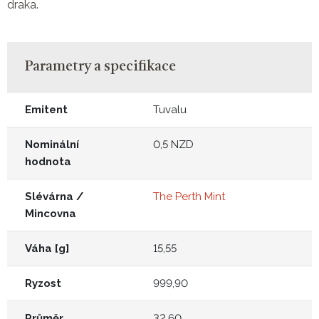
draka.
Parametry a specifikace
Emitent
Tuvalu
Nominální
0,5 NZD
hodnota
Slévárna /
The Perth Mint
Mincovna
Váha [g]
15,55
Ryzost
999,90
Průměr
32,60