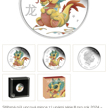
Stříbrná půl uncová mince z Lunární série III pro rok 2024 –