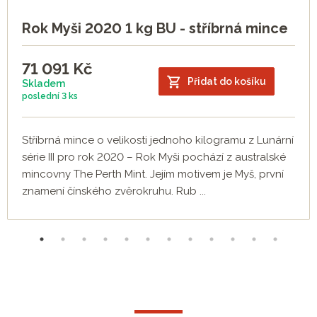
Rok Myši 2020 1 kg BU - stříbrná mince
71 091
Kč
Přidat do košíku
Skladem
poslední
3 ks
Stříbrná mince o velikosti jednoho kilogramu z Lunární
série III pro rok 2020 – Rok Myši pochází z australské
mincovny The Perth Mint. Jejím motivem je Myš, první
znamení čínského zvěrokruhu. Rub ...