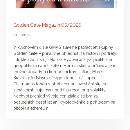
Golden Gate Magazín 05/2026
18. 5. 2026
V květnovém čísle GMAG slavíme patnáct let skupiny
Golden Gate – přinášíme ohlédnutí za historií i portréty
lidí, kteří za ní stojí. Monika Rybová analyzuje aktuální
geopolitické napětí kolem Hormuzského průlivu a jeho
možné dopady na komoditní trhy i inflaci. Marek
Brávník představuje Dragon fond – nástupce
Champions fondu s obohacenou investiční strategií,
která kombinuje managed futures a long volatility.
Nechybí přehled vývoje cen zlata a stříbra za
posledních deset let ani kryptookénko s pohledem na
bitcoin a ethereum.