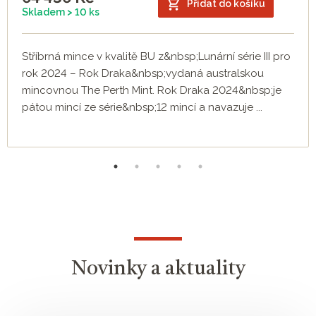
Přidat do košíku
Skladem > 10 ks
Stříbrná mince v kvalitě BU z&nbsp;Lunární série III pro
rok 2024 – Rok Draka&nbsp;vydaná australskou
mincovnou The Perth Mint. Rok Draka 2024&nbsp;je
pátou mincí ze série&nbsp;12 mincí a navazuje ...
Novinky a aktuality