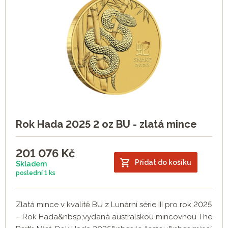
Rok Hada 2025 2 oz BU - zlatá mince
201 076
Kč
Přidat do košíku
Skladem
poslední
1 ks
Zlatá mince v kvalitě BU z Lunární série III pro rok 2025
– Rok Hada&nbsp;vydaná australskou mincovnou The