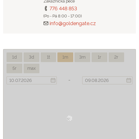
Zákaznická péče
776 448 853
(Po - Pá 8:00 - 17:00)
info@goldengate.cz
1d
3d
1t
1m
3m
1r
2r
5r
max
-