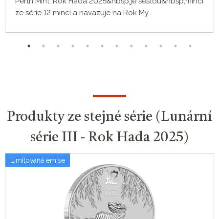
Perth Mint. Rok Hada 2025&nbsp;je šestou&nbsp;mincí
ze série 12 mincí a navazuje na Rok My...
Produkty ze stejné série (Lunární
série III - Rok Hada 2025)
Limitovaná emise