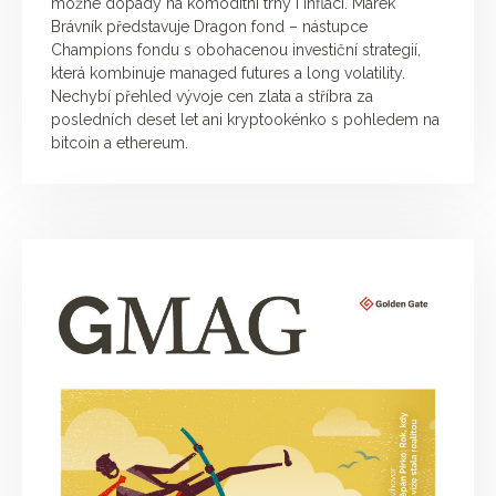
možné dopady na komoditní trhy i inflaci. Marek
Brávník představuje Dragon fond – nástupce
Champions fondu s obohacenou investiční strategií,
která kombinuje managed futures a long volatility.
Nechybí přehled vývoje cen zlata a stříbra za
posledních deset let ani kryptookénko s pohledem na
bitcoin a ethereum.