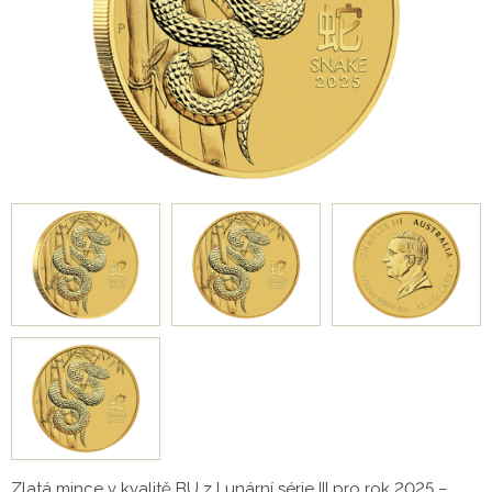
Zlatá mince v kvalitě BU z Lunární série III pro rok 2025 –