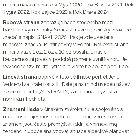
mincí a navazuje na Rok Myši 2020, Rok Buvola 2021, Rok
Tygra 2022, Rok Zajíce 2023 a Rok Draka 2024.
Rubová strana
zobrazuje hada stočeného mezi
bambusovými stonky. Součástí návrhu je čínský znak pro
„hada“ a nápis „SNAKE 2025“. Pak je zde uvedena
mincovní značka „P“ mincovny v Perthu. Reversní strana
mincí o váze 1 oz, 2 oz a 10 oz obsahuje navíc
bezpečnostní prvek v podobě písmene uvnitř vzoru. Je
vyvedeno tzv. mikro rytím a je viditelné pouze pod lupou.
Lícová strana
poprvé v této sérii nese portrét Jeho
Veličenstva Krále Karla III. Dále je na minci uveden název
země emitenta „AUSTRALIA“, váha mince, ryzost a
nominální hodnota.
Znamení Hada
v čínském zvěrokruhu je spojováno s
moudrostí, tajemností a intuicí. Lidé narození v tomto
znamení jsou často přemýšliví, klidní a vnímaví, mají
tendenci hluboce analyzovat situace a pečlivě plánovat