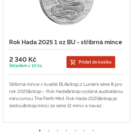
Rok Hada 2025 1 oz BU - stříbrná mince
2 340
Kč
Přidat do košíku
Skladem > 10 ks
Stříbrná mince v kvalitě BU&nbsp;z Lunární série III pro
rok 2025&nbsp;– Rok Hada&nbsp;vydaná australskou
mincovnou The Perth Mint. Rok Hada 2025&nbsp;je
šestou&nbsp;mincí ze série 12 mincí a navaz...