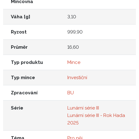
Mincovna
Váha [g]
3,10
Ryzost
999,90
Průměr
16,60
Typ produktu
Mince
Typ mince
Investiční
Zpracování
BU
Série
Lunární série III
Lunární série III - Rok Hada
2025
Téma
Pro něj