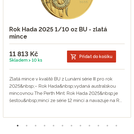
Rok Hada 2025 1/10 oz BU - zlatá
mince
11 813
Kč
Přidat do košíku
Skladem > 10 ks
Zlatá mince v kvalitě BU z Lunární série III pro rok
2025&nbsp;– Rok Hada&nbsp;vydaná australskou
mincovnou The Perth Mint. Rok Hada 2025&nbsp;je
šestou&nbsp;mincí ze série 12 mincí a navazuje na R...