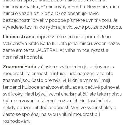
mincovní značka „P“ mincovny v Perthu. Reversní strana
mincí o váze 1 oz, 2 oz a 10 oz obsahuje navíc
bezpečnostní prvek v podobě písmene uvnitř vzoru. Je
vyvedeno tzv. mikro rytím a je viditelné pouze pod lupou.
Lícová strana
poprvé v této sérii nese portrét Jeho
Veličenstva Krále Karla III. Dále je na minci uveden název
země emitenta „AUSTRALIA“, váha mince, ryzost a
nominální hodnota.
Znamení Hada
v čínském zvěrokruhu je spojováno s
moudrostí, tajemností a intuicí. Lidé narození v tomto
znamení jsou často přemýšliví, klidní a vnímaví, mají
tendenci hluboce analyzovat situace a pečlivě plánovat
své kroky. Hadi bývají velmi charismatičtí, ale také mohou
být rezervovaní a tajemní, což z nich činí fascinující a
někdy obtížně čitelné osobnosti. Věří ve své instinkty a
často se spoléhají na svou vnitřní moudrost při
rozhodování.