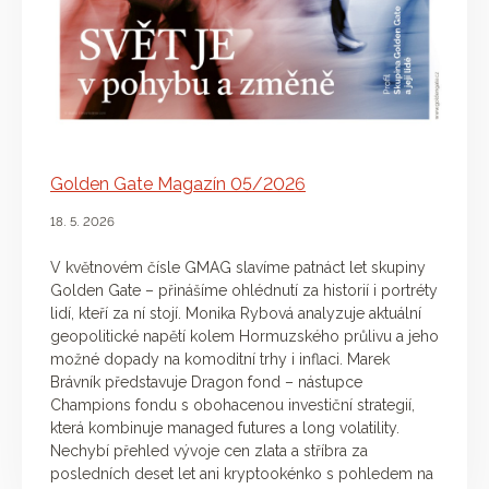
Golden Gate Magazín 05/2026
18. 5. 2026
V květnovém čísle GMAG slavíme patnáct let skupiny
Golden Gate – přinášíme ohlédnutí za historií i portréty
lidí, kteří za ní stojí. Monika Rybová analyzuje aktuální
geopolitické napětí kolem Hormuzského průlivu a jeho
možné dopady na komoditní trhy i inflaci. Marek
Brávník představuje Dragon fond – nástupce
Champions fondu s obohacenou investiční strategií,
která kombinuje managed futures a long volatility.
Nechybí přehled vývoje cen zlata a stříbra za
posledních deset let ani kryptookénko s pohledem na