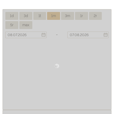
1d
3d
1t
1m
3m
1r
2r
5r
max
-