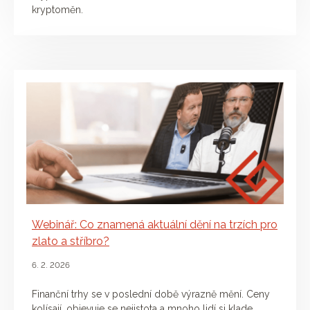
kryptoměn.
Webinář: Co znamená aktuální dění na trzích pro
zlato a stříbro?
6. 2. 2026
Finanční trhy se v poslední době výrazně mění. Ceny
kolísají, objevuje se nejistota a mnoho lidí si klade