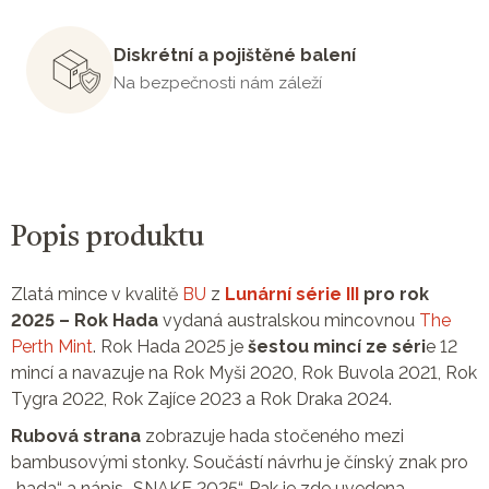
Diskrétní a pojištěné balení
Na bezpečnosti nám záleží
Popis produktu
Zlatá mince v kvalitě
BU
z
Lunární série III
pro rok
2025 – Rok Hada
vydaná australskou mincovnou
The
Perth Mint
. Rok Hada 2025 je
šestou mincí ze séri
e 12
mincí a navazuje na Rok Myši 2020, Rok Buvola 2021, Rok
Tygra 2022, Rok Zajíce 2023 a Rok Draka 2024.
Rubová strana
zobrazuje hada stočeného mezi
bambusovými stonky. Součástí návrhu je čínský znak pro
„hada“ a nápis „SNAKE 2025“. Pak je zde uvedena