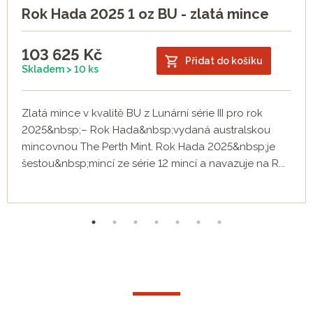
Rok Hada 2025 1 oz BU - zlatá mince
103 625
Kč
Přidat do košíku
Skladem > 10 ks
Zlatá mince v kvalitě BU z Lunární série III pro rok
2025&nbsp;– Rok Hada&nbsp;vydaná australskou
mincovnou The Perth Mint. Rok Hada 2025&nbsp;je
šestou&nbsp;mincí ze série 12 mincí a navazuje na R...