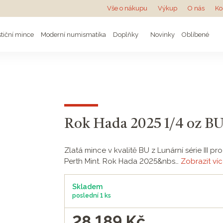
Vše o nákupu
Výkup
O nás
Ko
stiční mince
Moderní numismatika
Doplňky
Novinky
Oblíbené
Rok Hada 2025 1/4 oz BU 
Zlatá mince v kvalitě BU z Lunární série III
Perth Mint. Rok Hada 2025&nbs…
Zobrazit ví
Skladem
poslední
1 ks
28 189
Kč