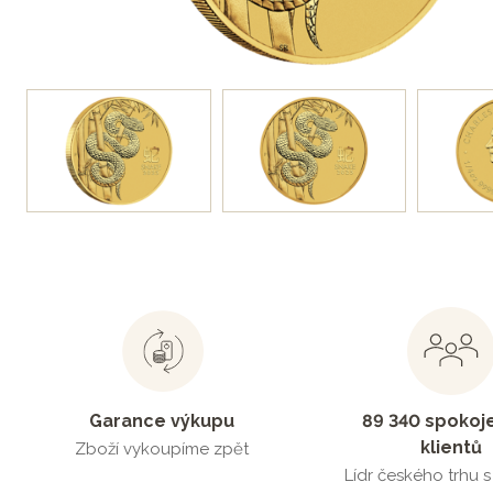
Garance výkupu
89 340 spokoj
klientů
Zboží vykoupíme zpět
Lídr českého trhu 