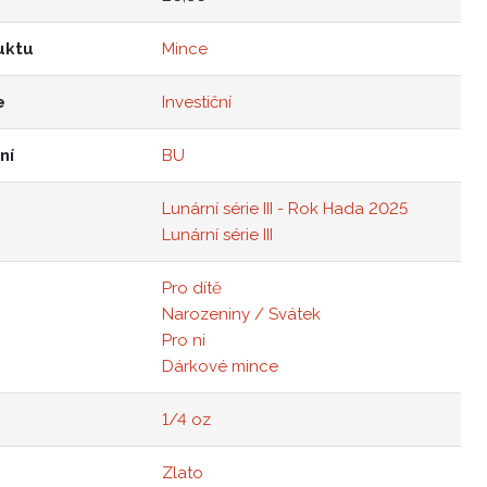
uktu
Mince
e
Investiční
ní
BU
Lunární série III - Rok Hada 2025
Lunární série III
Pro dítě
Narozeniny / Svátek
Pro ni
Dárkové mince
1/4 oz
Zlato