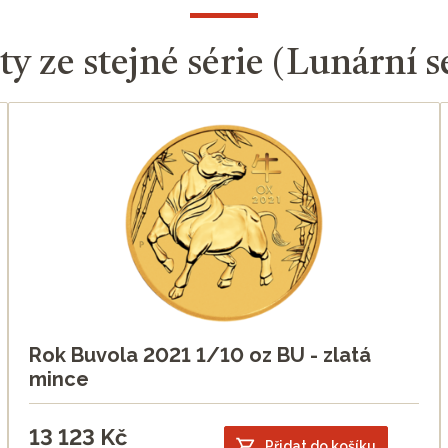
y ze stejné série (Lunární sé
Rok Buvola 2021 1/10 oz BU - zlatá
mince
13 123
Kč
Přidat do košíku