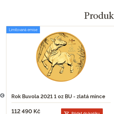
Produkt
Limitovaná emise
Rok Buvola 2021 1 oz BU - zlatá mince
112 490
Kč
Přidat do košíku