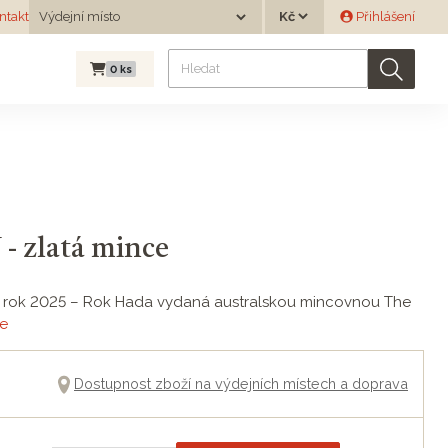
Měna
ntakt
Výdejní místo
Přihlášení
Výdejní místo
0
ks
- zlatá mince
 pro rok 2025 – Rok Hada vydaná australskou mincovnou The
ce
Dostupnost zboží na výdejních místech a doprava