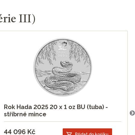
rie III)
L
Rok Hada 2025 20 x 1 oz BU (tuba) -
stříbrné mince
44 096
Kč
Přidat do košíku