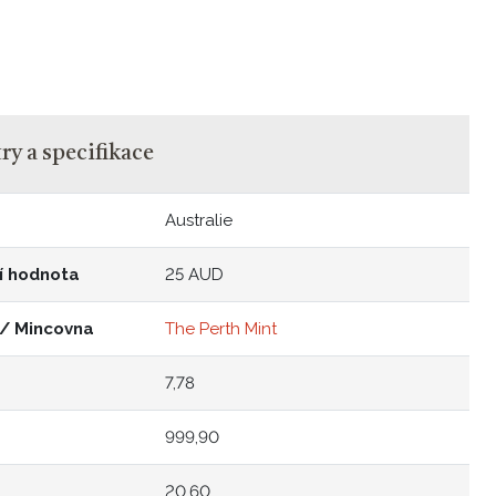
y a specifikace
Australie
í hodnota
25 AUD
 / Mincovna
The Perth Mint
7,78
999,90
20,60