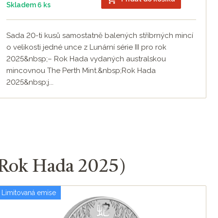
Skladem 6 ks
Sada 20-ti kusů samostatně balených stříbrných mincí
o velikosti jedné unce z Lunární série III pro rok
2025&nbsp;– Rok Hada vydaných australskou
mincovnou The Perth Mint.&nbsp;Rok Hada
2025&nbsp;j...
 - Rok Hada 2025)
Limitovaná emise