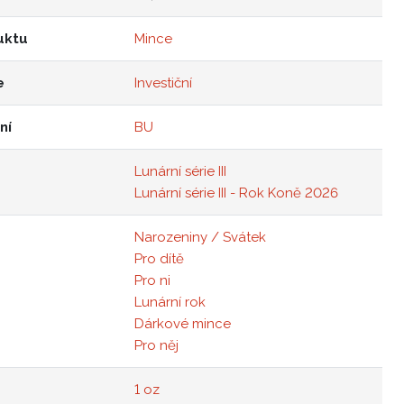
uktu
Mince
e
Investiční
ní
BU
Lunární série III
Lunární série III - Rok Koně 2026
Narozeniny / Svátek
Pro dítě
Pro ni
Lunární rok
Dárkové mince
Pro něj
1 oz