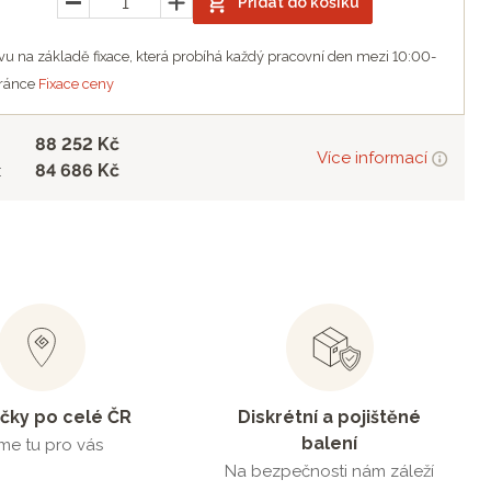
Přidat do košíku
u na základě fixace, která probíhá každý pracovní den mezi 10:00-
tránce
Fixace ceny
88 252 Kč
Více informací
84 686 Kč
:
čky po celé ČR
Diskrétní a pojištěné
balení
me tu pro vás
Na bezpečnosti nám záleží