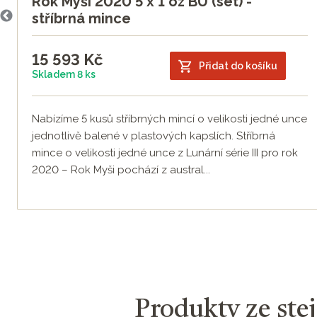
Rok Myši 2020 5 x 1 oz BU (set) -
stříbrná mince
15 593
Kč
Přidat do košíku
Skladem 8 ks
Nabízíme 5 kusů stříbrných mincí o velikosti jedné unce
jednotlivě balené v plastových kapslích. Stříbrná
mince o velikosti jedné unce z Lunární série III pro rok
2020 – Rok Myši pochází z austral...
Produkty ze stej