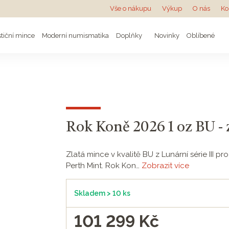
Vše o nákupu
Výkup
O nás
Ko
stiční mince
Moderní numismatika
Doplňky
Novinky
Oblíbené
Rok Koně 2026 1 oz BU - 
Zlatá mince v kvalitě BU z Lunární série III
Perth Mint. Rok Kon…
Zobrazit více
Skladem > 10 ks
101 299
Kč