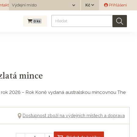
Měna
ntakt
Výdejní místo
Přihlášení
Výdejní místo
0
ks
zlatá mince
 pro rok 2026 – Rok Koně vydaná australskou mincovnou The
Dostupnost zboží na výdejních místech a doprava