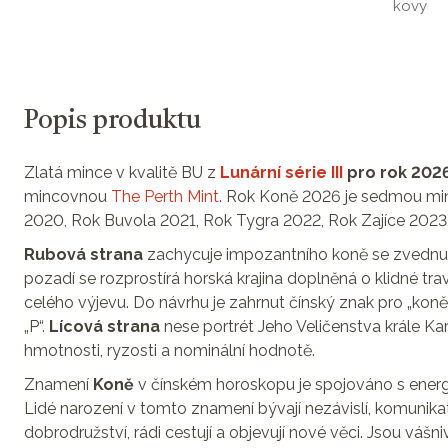
kovy
Popis produktu
Zlatá mince v kvalitě BU z
Lunární série III
pro rok 202
mincovnou
The Perth Mint
. Rok Koně 2026 je sedmou minc
2020, Rok Buvola 2021, Rok Tygra 2022, Rok Zajíce 2023
Rubová strana
zachycuje impozantního koně se zvednutým
pozadí se rozprostírá horská krajina doplněná o klidné tra
celého výjevu. Do návrhu je zahrnut čínský znak pro „ko
„P“.
Lícová strana
nese portrét Jeho Veličenstva krále Ka
hmotnosti, ryzosti a nominální hodnotě.
Znamení
Koně
v čínském horoskopu je spojováno s energ
Lidé narození v tomto znamení bývají nezávislí, komunikati
dobrodružství, rádi cestují a objevují nové věci. Jsou vášniv