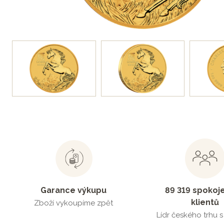
Garance výkupu
89 319 spokoj
klientů
Zboží vykoupíme zpět
Lídr českého trhu 