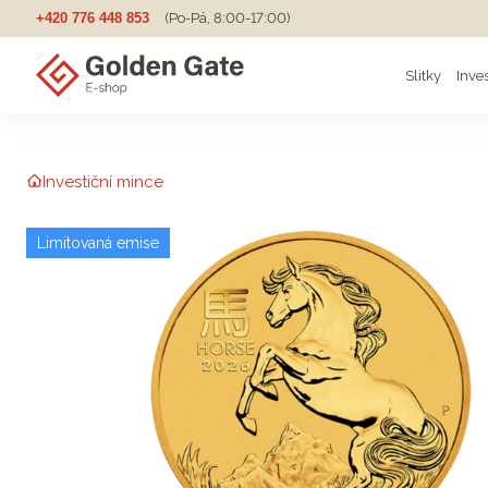
+420 776 448 853
(Po-Pá, 8:00-17:00)
Slitky
Inve
Investiční mince
Limitovaná emise