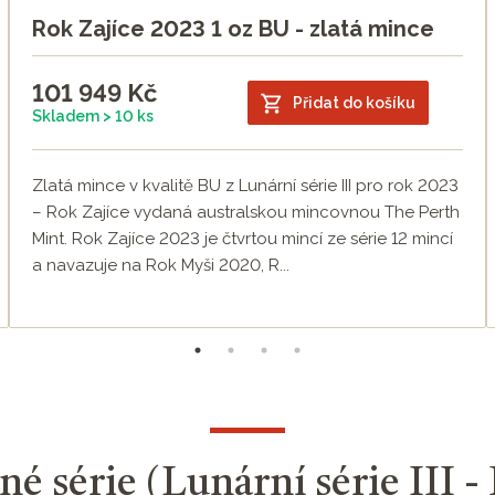
Rok Zajíce 2023 1 oz BU - zlatá mince
101 949
Kč
Přidat do košíku
Skladem > 10 ks
Zlatá mince v kvalitě BU z Lunární série III pro rok 2023
– Rok Zajíce vydaná australskou mincovnou The Perth
Mint. Rok Zajíce 2023 je čtvrtou mincí ze série 12 mincí
a navazuje na Rok Myši 2020, R...
né série (Lunární série III