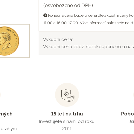
(osvobozeno od DPH)
Konečná cena bude určena dle aktuální ceny kov
11:00 a 16:00-17:00. Více informací naleznete na s
Výkupní cena:
Výkupní cena zboží nezakoupeného u nás
ených
15 let na trhu
Pobo
Investujete s námi od roku
Js
s drahými
2011