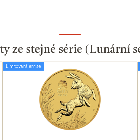
y ze stejné série (Lunární sé
Limitovaná emise