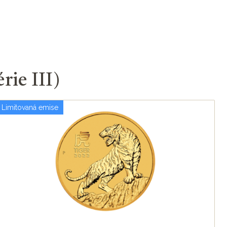
rie III)
Limitovaná emise
P
L