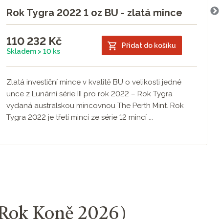
Rok Tygra 2022 1 oz BU - zlatá mince
110 232
Kč
Přidat do košíku
Skladem > 10 ks
Zlatá investiční mince v kvalitě BU o velikosti jedné
unce z Lunární série III pro rok 2022 – Rok Tygra
vydaná australskou mincovnou The Perth Mint. Rok
Tygra 2022 je třetí mincí ze série 12 mincí ...
 - Rok Koně 2026)