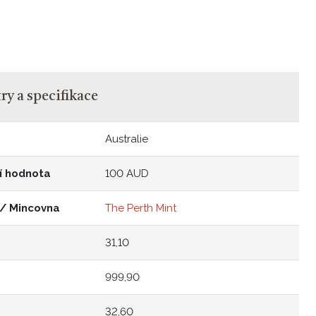
y a specifikace
Australie
í hodnota
100 AUD
 / Mincovna
The Perth Mint
31,10
999,90
32,60