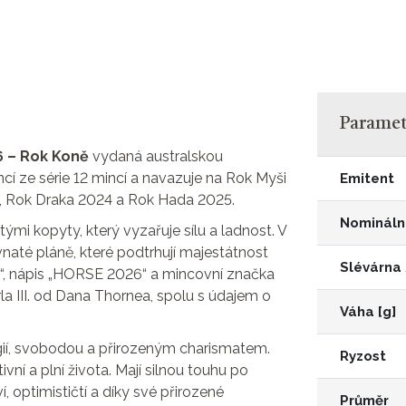
Parametr
6 – Rok Koně
vydaná australskou
í ze série 12 mincí a navazuje na Rok Myši
Emitent
, Rok Draka 2024 a Rok Hada 2025.
Nomináln
i kopyty, který vyzařuje sílu a ladnost. V
vnaté pláně, které podtrhují majestátnost
Slévárna
ně“, nápis „HORSE 2026“ a mincovní značka
rla III. od Dana Thornea, spolu s údajem o
Váha [g]
ií, svobodou a přirozeným charismatem.
Ryzost
vní a plní života. Mají silnou touhu po
í, optimističtí a díky své přirozené
Průměr