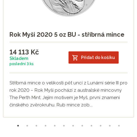
Rok Myši 2020 5 oz BU - stříbrná mince
14 113
Kč
Přidat do košíku
Skladem
poslední
3 ks
Stříbrná mince o velikosti pět uncí z Lunární série III pro
rok 2020 – Rok Myši pochází z australské mincovny
The Perth Mint. Jejím motivem je Myš, první znamení
čínského zvěrokruhu. Rub mince zob...