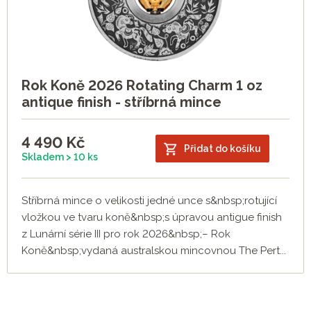
Rok Koně 2026 Rotating Charm 1 oz
antique finish - stříbrná mince
4 490
Kč
Přidat do košíku
Skladem > 10 ks
Stříbrná mince o velikosti jedné unce s&nbsp;rotující
vložkou ve tvaru koně&nbsp;s úpravou antigue finish
z Lunární série III pro rok 2026&nbsp;– Rok
Koně&nbsp;vydaná australskou mincovnou The Pert...