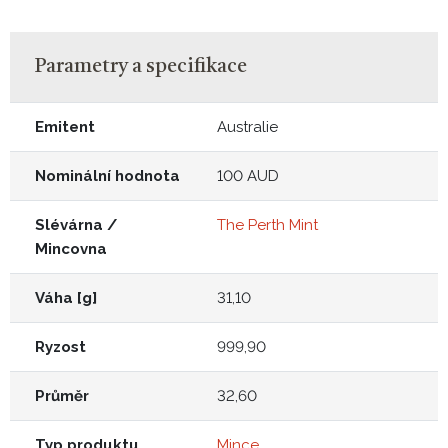
Parametry a specifikace
Emitent
Australie
Nominální hodnota
100 AUD
Slévárna /
The Perth Mint
Mincovna
Váha [g]
31,10
Ryzost
999,90
Průměr
32,60
Typ produktu
Mince