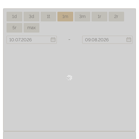
1d
3d
1t
1m
3m
1r
2r
5r
max
-