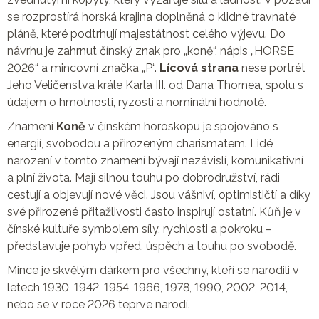
se rozprostírá horská krajina doplněná o klidné travnaté
pláně, které podtrhují majestátnost celého výjevu. Do
návrhu je zahrnut čínský znak pro „koně“, nápis „HORSE
2026“ a mincovní značka „P“.
Lícová strana
nese portrét
Jeho Veličenstva krále Karla III. od Dana Thornea, spolu s
údajem o hmotnosti, ryzosti a nominální hodnotě.
Znamení
Koně
v čínském horoskopu je spojováno s
energií, svobodou a přirozeným charismatem. Lidé
narození v tomto znamení bývají nezávislí, komunikativní
a plní života. Mají silnou touhu po dobrodružství, rádi
cestují a objevují nové věci. Jsou vášniví, optimističtí a díky
své přirozené přitažlivosti často inspirují ostatní. Kůň je v
čínské kultuře symbolem síly, rychlosti a pokroku –
představuje pohyb vpřed, úspěch a touhu po svobodě.
Mince je skvělým dárkem pro všechny, kteří se narodili v
letech 1930, 1942, 1954, 1966, 1978, 1990, 2002, 2014,
nebo se v roce 2026 teprve narodí.