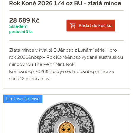
Rok Koně 2026 1/4 oz BU - zlatá mince
28 689
Kč
Přidat do košíku
Skladem
poslední
3 ks
Zlatá mince v kvalitě BU&nbsp;z Lunární série III pro
rok 2026&nbsp;– Rok Koně&nbsp;vydaná australskou
mincovnou The Perth Mint. Rok
Koně&nbsp;2026&nbsp;je sedmou&nbsp;mincí ze
série 12 mincí a nav...
Limitovaná emise