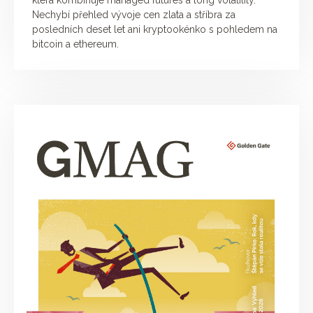
která kombinuje managed futures a long volatility.
Nechybí přehled vývoje cen zlata a stříbra za
posledních deset let ani kryptookénko s pohledem na
bitcoin a ethereum.