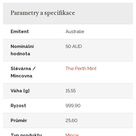
Parametry a specifikace
Emitent
Australie
Nominální
50 AUD
hodnota
Slévárna /
The Perth Mint
Mincovna
Váha [g]
15,55
Ryzost
999,90
Průměr
25,60
Typ produktu
Mince