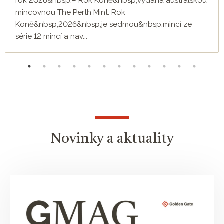
rok 2026&nbsp;– Rok Koně&nbsp;vydaná australskou
mincovnou The Perth Mint. Rok
Koně&nbsp;2026&nbsp;je sedmou&nbsp;mincí ze
série 12 mincí a nav...
Novinky a aktuality