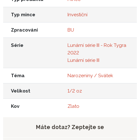
Typ mince
Investiční
Zpracování
BU
Série
Lunární série III - Rok Tygra
2022
Lunární série III
Téma
Narozeniny / Svátek
Velikost
1/2 oz
Kov
Zlato
Máte dotaz? Zeptejte se