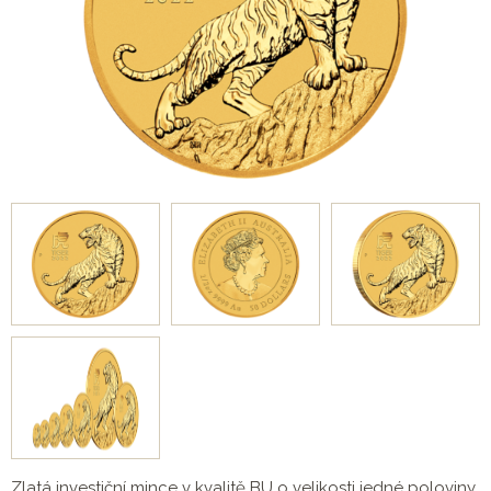
Zlatá investiční mince v kvalitě BU o velikosti jedné poloviny