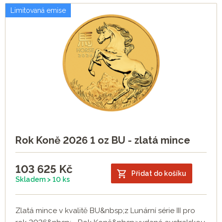
Limitovaná emise
Rok Koně 2026 1 oz BU - zlatá mince
103 625
Kč
Přidat do košíku
Skladem > 10 ks
Zlatá mince v kvalitě BU&nbsp;z Lunární série III pro