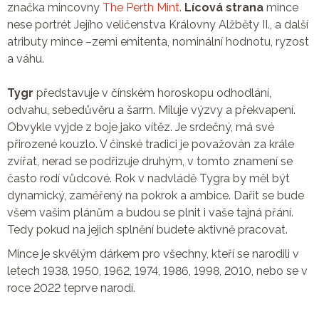
značka mincovny
The Perth Mint
.
Lícová strana
mince
nese portrét Jejího veličenstva Královny Alžběty II., a další
atributy mince –zemi emitenta, nominální hodnotu, ryzost
a váhu.
Tygr
představuje v čínském horoskopu odhodlání,
odvahu, sebedůvěru a šarm. Miluje výzvy a překvapení.
Obvykle vyjde z boje jako vítěz. Je srdečný, má své
přirozené kouzlo. V čínské tradici je považován za krále
zvířat, nerad se podřizuje druhým, v tomto znamení se
často rodí vůdcové. Rok v nadvládě Tygra by měl být
dynamický, zaměřený na pokrok a ambice. Dařit se bude
všem vašim plánům a budou se plnit i vaše tajná přání.
Tedy pokud na jejich splnění budete aktivně pracovat.
Mince je skvělým dárkem pro všechny, kteří se narodili v
letech 1938, 1950, 1962, 1974, 1986, 1998, 2010, nebo se v
roce 2022 teprve narodí.