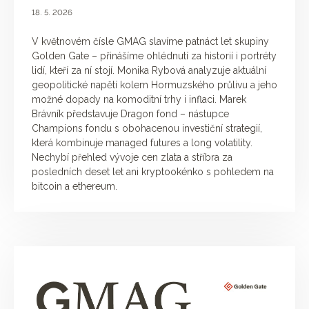
18. 5. 2026
V květnovém čísle GMAG slavíme patnáct let skupiny
Golden Gate – přinášíme ohlédnutí za historií i portréty
lidí, kteří za ní stojí. Monika Rybová analyzuje aktuální
geopolitické napětí kolem Hormuzského průlivu a jeho
možné dopady na komoditní trhy i inflaci. Marek
Brávník představuje Dragon fond – nástupce
Champions fondu s obohacenou investiční strategií,
která kombinuje managed futures a long volatility.
Nechybí přehled vývoje cen zlata a stříbra za
posledních deset let ani kryptookénko s pohledem na
bitcoin a ethereum.