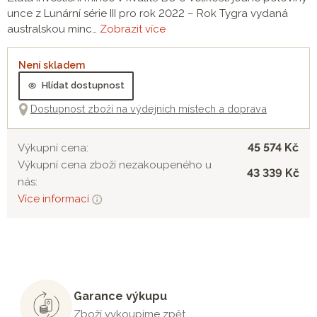
unce z Lunární série III pro rok 2022 – Rok Tygra vydaná
australskou minc…
Zobrazit více
Není skladem
Hlídat dostupnost
Dostupnost zboží na výdejních místech a doprava
45 574 Kč
Výkupní cena:
Výkupní cena zboží nezakoupeného u
43 339 Kč
nás:
Více informací
Garance výkupu
Zboží vykoupíme zpět