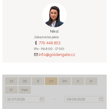
Nikol
Zákaznická péče
776 448 853
(Po - Pá 8:00 - 17:00)
info@goldengate.cz
1d
3d
1t
1m
3m
1r
2r
5r
max
-