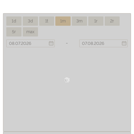
1d
3d
1t
1m
3m
1r
2r
5r
max
-