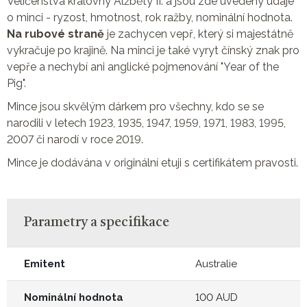
Veličenstva královny Alžběty II. a jsou zde uvedeny údaje
o minci - ryzost, hmotnost, rok ražby, nominální hodnota.
Na rubové straně
je zachycen vepř, který si majestátně
vykračuje po krajině. Na minci je také vyryt čínský znak pro
vepře a nechybí ani anglické pojmenování "Year of the
Pig".
Mince jsou skvělým dárkem pro všechny, kdo se se
narodili v letech 1923, 1935, 1947, 1959, 1971, 1983, 1995,
2007 či narodí v roce 2019.
Mince je dodávána v originální etuji s certifikátem pravosti.
Parametry a specifikace
Emitent
Australie
Nominální hodnota
100 AUD