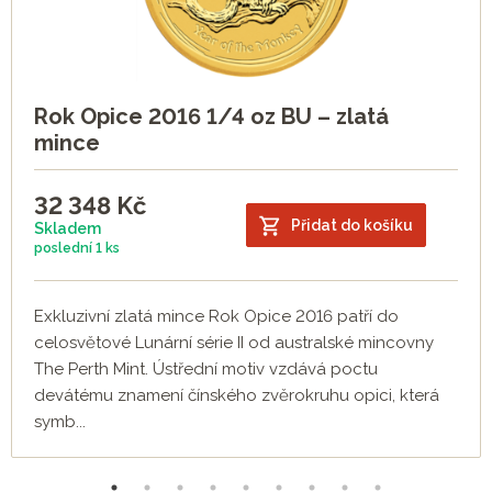
Rok Opice 2016 1/4 oz BU – zlatá
mince
32 348
Kč
Přidat do košíku
Skladem
poslední
1 ks
Exkluzivní zlatá mince Rok Opice 2016 patří do
celosvětové Lunární série II od australské mincovny
The Perth Mint. Ústřední motiv vzdává poctu
devátému znamení čínského zvěrokruhu opici, která
symb...