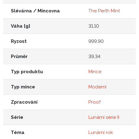
Slévárna / Mincovna
The Perth Mint
Váha [g]
31,10
Ryzost
999,90
Průměr
39,34
Typ produktu
Mince
Typ mince
Moderní
Zpracování
Proof
Série
Lunární série II
Téma
Lunární rok