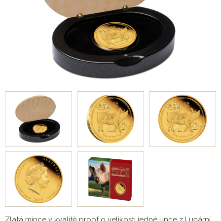
Zlatá mince v kvalitě proof o velikosti jedné unce z Lunární