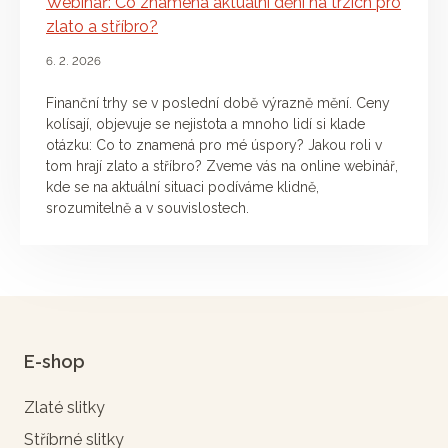
Webinář: Co znamená aktuální dění na trzích pro
zlato a stříbro?
6. 2. 2026
Finanční trhy se v poslední době výrazně mění. Ceny
kolísají, objevuje se nejistota a mnoho lidí si klade
otázku: Co to znamená pro mé úspory? Jakou roli v
tom hrají zlato a stříbro? Zveme vás na online webinář,
kde se na aktuální situaci podíváme klidně,
srozumitelně a v souvislostech.
E-shop
Zlaté slitky
Stříbrné slitky